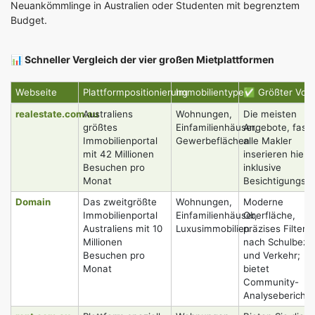
Neuankömmlinge in Australien oder Studenten mit begrenztem
Budget.
📊 Schneller Vergleich der vier großen Mietplattformen
Webseite
Plattformpositionierung
Immobilientypen
✅ Größter Vorte
realestate.com.au
Australiens
Wohnungen,
Die meisten
größtes
Einfamilienhäuser,
Angebote, fast
Immobilienportal
Gewerbeflächen
alle Makler
mit 42 Millionen
inserieren hier,
Besuchen pro
inklusive
Monat
Besichtigungst
Domain
Das zweitgrößte
Wohnungen,
Moderne
Immobilienportal
Einfamilienhäuser,
Oberfläche,
Australiens mit 10
Luxusimmobilien
präzises Filtern
Millionen
nach Schulbezir
Besuchen pro
und Verkehr;
Monat
bietet
Community-
Analyseberichte