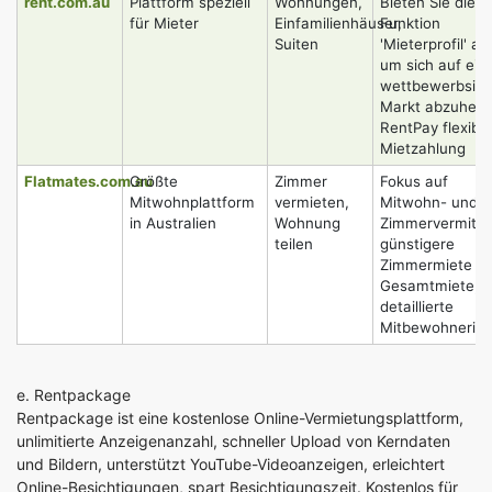
rent.com.au
Plattform speziell
Wohnungen,
Bieten Sie die
für Mieter
Einfamilienhäuser,
Funktion
Suiten
'Mieterprofil' an
um sich auf ei
wettbewerbsint
Markt abzuhebe
RentPay flexible
Mietzahlung
Flatmates.com.au
Größte
Zimmer
Fokus auf
Mitwohnplattform
vermieten,
Mitwohn- und
in Australien
Wohnung
Zimmervermittl
teilen
günstigere
Zimmermiete al
Gesamtmiete,
detaillierte
Mitbewohnerinf
e.
Rentpackage
Rentpackage ist eine kostenlose Online-Vermietungsplattform,
unlimitierte Anzeigenanzahl, schneller Upload von Kerndaten
und Bildern, unterstützt YouTube-Videoanzeigen, erleichtert
Online-Besichtigungen, spart Besichtigungszeit. Kostenlos für