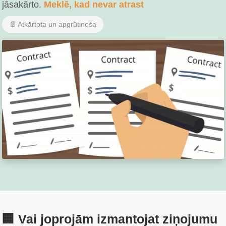
jāsakārto.
Meklē, kad nevar atrast
📄 Atkārtota un apgrūtinoša
🏢 Vai joprojām izmantojat ziņojumu