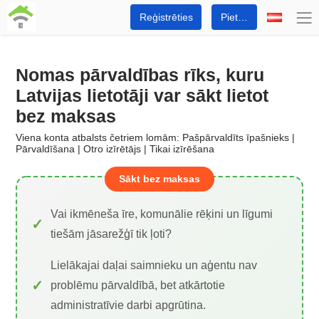
Reģistrēties
Pieteikties
Nomas pārvaldības rīks, kuru
Latvijas lietotāji var sākt lietot
bez maksas
Viena konta atbalsts četriem lomām: Pašpārvaldīts īpašnieks |
Pārvaldīšana | Otro izīrētājs | Tikai izīrēšana
Sākt bez maksas
Vai ikmēneša īre, komunālie rēķini un līgumi
tiešām jāsarežģī tik ļoti?
Lielākajai daļai saimnieku un aģentu nav
problēmu pārvaldībā, bet atkārtotie
administratīvie darbi apgrūtina.