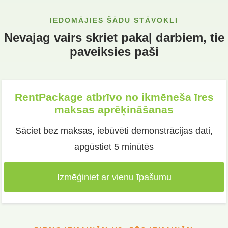
IEDOMĀJIES ŠĀDU STĀVOKLI
Nevajag vairs skriet pakaļ darbiem, tie
paveiksies paši
RentPackage atbrīvo no ikmēneša īres
maksas aprēķināšanas
Sāciet bez maksas, iebūvēti demonstrācijas dati,
apgūstiet 5 minūtēs
Izmēģiniet ar vienu īpašumu