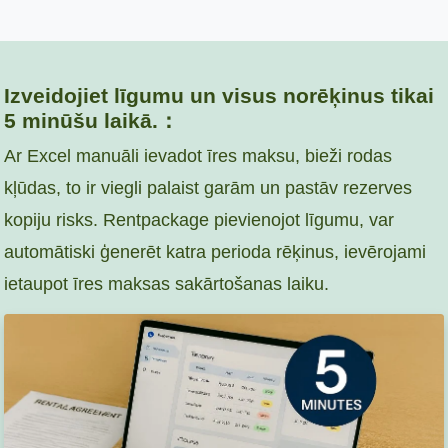
Izveidojiet līgumu un visus norēķinus tikai
5 minūšu laikā.：
Ar Excel manuāli ievadot īres maksu, bieži rodas
kļūdas, to ir viegli palaist garām un pastāv rezerves
kopiju risks. Rentpackage pievienojot līgumu, var
automātiski ģenerēt katra perioda rēķinus, ievērojami
ietaupot īres maksas sakārtošanas laiku.