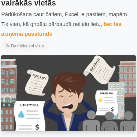
vairākās vietās
Pārlūkošana caur čatiem, Excel, e-pastiem, mapēm...
Tik vien, kā gribēju pārbaudīt nelielu lietu,
bet tas
aizņēma pusstundu
📂 Dati izkaisīti visur