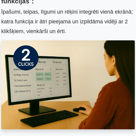
funkcijas：
Īpašumi, telpas, līgumi un rēķini integrēti vienā ekrānā;
katra funkcija ir ātri pieejama un izpildāma vidēji ar 2
klikšķiem, vienkārši un ērti.