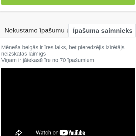
Nekustamo īpašumu uzņēmums
Īpašuma saimnieks
Mēneša beigās ir īres laiks, bet pieredzējis izīrētājs
neizskatās laimīgs
Viņam ir jāiekasē īre no 70 īpašumiem