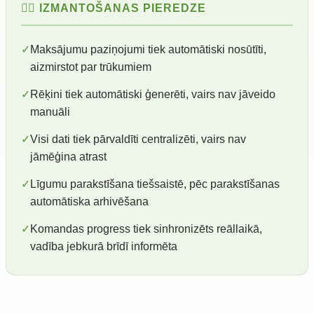
😮‍💨 IZMANTOŠANAS PIEREDZE
✓
Maksājumu paziņojumi tiek automātiski nosūtīti,
aizmirstot par trūkumiem
✓
Rēķini tiek automātiski ģenerēti, vairs nav jāveido
manuāli
✓
Visi dati tiek pārvaldīti centralizēti, vairs nav
jāmēģina atrast
✓
Līgumu parakstīšana tiešsaistē, pēc parakstīšanas
automātiska arhivēšana
✓
Komandas progress tiek sinhronizēts reāllaikā,
vadība jebkurā brīdī informēta