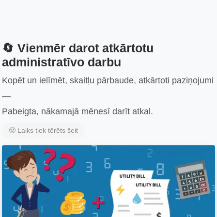
🔄 Vienmēr darot atkārtotu
administratīvo darbu
Kopēt un ielīmēt, skaitļu pārbaude, atkārtoti paziņojumi
—
Pabeigta, nākamajā mēnesī darīt atkal.
😤 Laiks tiek tērēts šeit