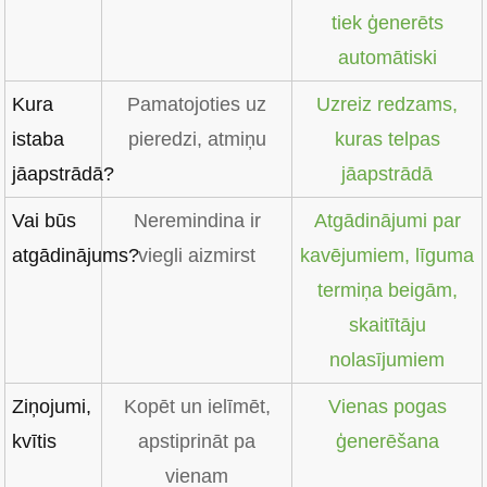
tiek ģenerēts
automātiski
Kura
Pamatojoties uz
Uzreiz redzams,
istaba
pieredzi, atmiņu
kuras telpas
jāapstrādā?
jāapstrādā
Vai būs
Neremindina ir
Atgādinājumi par
atgādinājums?
viegli aizmirst
kavējumiem, līguma
termiņa beigām,
skaitītāju
nolasījumiem
Ziņojumi,
Kopēt un ielīmēt,
Vienas pogas
kvītis
apstiprināt pa
ģenerēšana
vienam