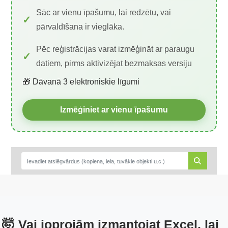
Sāc ar vienu īpašumu, lai redzētu, vai
pārvaldīšana ir vieglāka.
Pēc reģistrācijas varat izmēģināt ar paraugu
datiem, pirms aktivizējat bezmaksas versiju
🎁 Dāvanā 3 elektroniskie līgumi
Izmēģiniet ar vienu īpašumu
🤯 Vai joprojām izmantojat Excel, lai