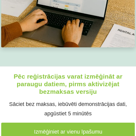
Pēc reģistrācijas varat izmēģināt ar
paraugu datiem, pirms aktivizējat
bezmaksas versiju
Sāciet bez maksas, iebūvēti demonstrācijas dati,
apgūstiet 5 minūtēs
Izmēģiniet ar vienu īpašumu