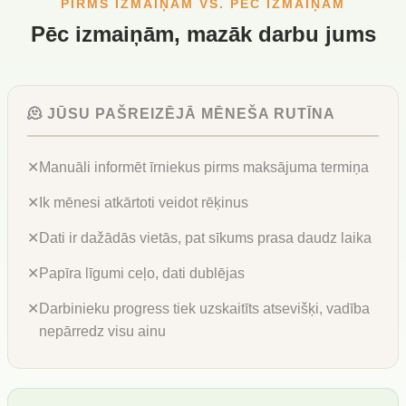
PIRMS IZMAIŅĀM VS. PĒC IZMAIŅĀM
Pēc izmaiņām, mazāk darbu jums
🫠 JŪSU PAŠREIZĒJĀ MĒNEŠA RUTĪNA
✕
Manuāli informēt īrniekus pirms maksājuma termiņa
✕
Ik mēnesi atkārtoti veidot rēķinus
✕
Dati ir dažādās vietās, pat sīkums prasa daudz laika
✕
Papīra līgumi ceļo, dati dublējas
✕
Darbinieku progress tiek uzskaitīts atsevišķi, vadība
nepārredz visu ainu