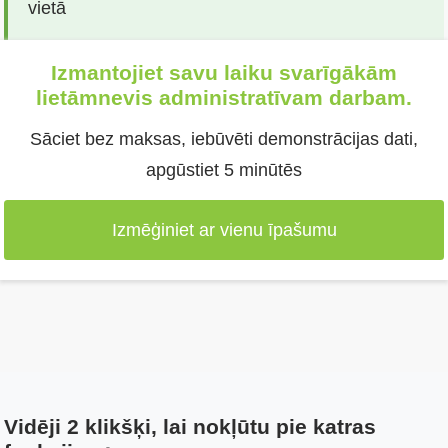
vietā
Izmantojiet savu laiku svarīgākām
lietāmnevis administratīvam darbam.
Sāciet bez maksas, iebūvēti demonstrācijas dati,
apgūstiet 5 minūtēs
Izmēģiniet ar vienu īpašumu
Vidēji 2 klikšķi, lai nokļūtu pie katras