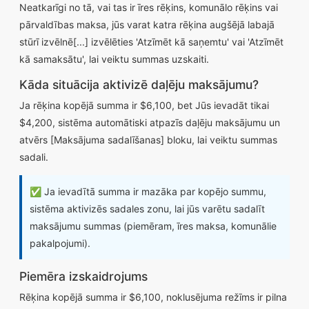
Neatkarīgi no tā, vai tas ir īres rēķins, komunālo rēķins vai
pārvaldības maksa, jūs varat katra rēķina augšējā labajā
stūrī izvēlnē[...] izvēlēties 'Atzīmēt kā saņemtu' vai 'Atzīmēt
kā samaksātu', lai veiktu summas uzskaiti.
Kāda situācija aktivizē daļēju maksājumu?
Ja rēķina kopējā summa ir $6,100, bet Jūs ievadāt tikai
$4,200, sistēma automātiski atpazīs daļēju maksājumu un
atvērs [Maksājuma sadalīšanas] bloku, lai veiktu summas
sadali.
✅ Ja ievadītā summa ir mazāka par kopējo summu,
sistēma aktivizēs sadales zonu, lai jūs varētu sadalīt
maksājumu summas (piemēram, īres maksa, komunālie
pakalpojumi).
Piemēra izskaidrojums
Rēķina kopējā summa ir $6,100, noklusējuma režīms ir pilna