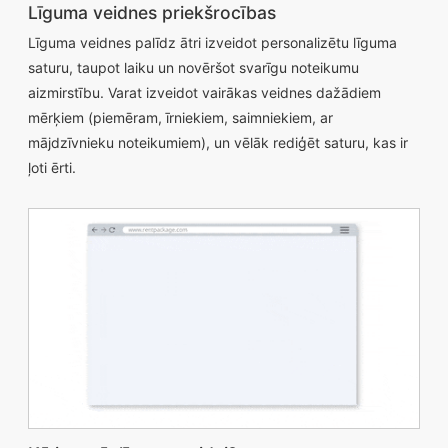
Līguma veidnes priekšrocības
Līguma veidnes palīdz ātri izveidot personalizētu līguma
saturu, taupot laiku un novēršot svarīgu noteikumu
aizmirstību. Varat izveidot vairākas veidnes dažādiem
mērķiem (piemēram, īrniekiem, saimniekiem, ar
mājdzīvnieku noteikumiem), un vēlāk rediģēt saturu, kas ir
ļoti ērti.