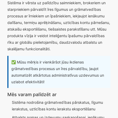
Sistēma ir vērsta uz palīdzību saimniekiem, brokeriem un
starpniekiem pārvaldīt īres līgumus un grāmatvedības
procesus ar īrniekiem un īpašniekiem, iekļaujot ienākumu
dalīšanu, termiņu aprēķināšanu, uzticības kontu pārnešanu,
atskaišu eksportēšanu, tiešsaistes parakstīšanu utt. Mūsu
produkta vīzija ir veidot inteliģentu īpašumu pārvaldības
rīku ar globālu pielietojamību, daudzvalodu atbalstu un
skalējamu funkcionalitāti.
✅ Mūsu mērķis ir vienkāršot jūsu ikdienas
grāmatvedības procesus un īres pārvaldību, ļaujot
automatizēt atkārtotus administratīvus uzdevumus un
uzlabot efektivitāti!
Mēs varam palīdzēt ar
Sistēma nodrošina grāmatvedības pārskatus, līgumu
ierakstus, uzticības kontu ierakstu eksportēšanu
Atbalsts nomas un izdevumu saskaņošanai, ienākumu