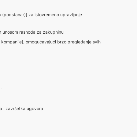
 (podstanar)] za istovremeno upravljanje
im unosom rashoda za zakupninu
e kompanije], omogućavajući brzo pregledanje svih
.
a i završetka ugovora