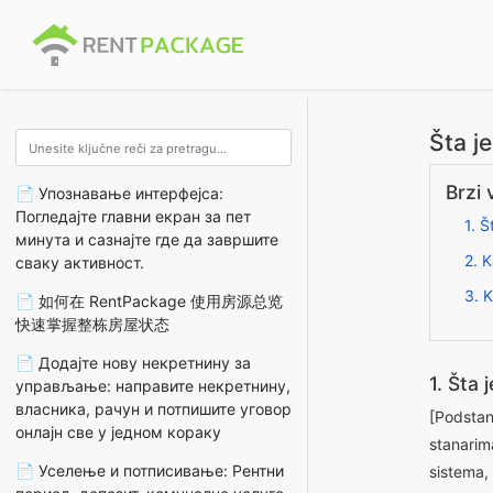
Šta j
Brzi 
📄 Упознавање интерфејса:
Погледајте главни екран за пет
1. Š
минута и сазнајте где да завршите
2. 
сваку активност.
3. K
📄 如何在 RentPackage 使用房源总览
快速掌握整栋房屋状态
📄 Додајте нову некретнину за
1. Šta 
управљање: направите некретнину,
власника, рачун и потпишите уговор
[Podstana
онлајн све у једном кораку
stanarim
📄 Уселење и потписивање: Рентни
sistema,