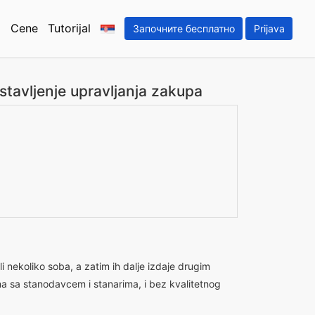
Cene
Tutorijal
Започните бесплатно
Prijava
stavljenje upravljanja zakupa
li nekoliko soba, a zatim ih dalje izdaje drugim
a sa stanodavcem i stanarima, i bez kvalitetnog