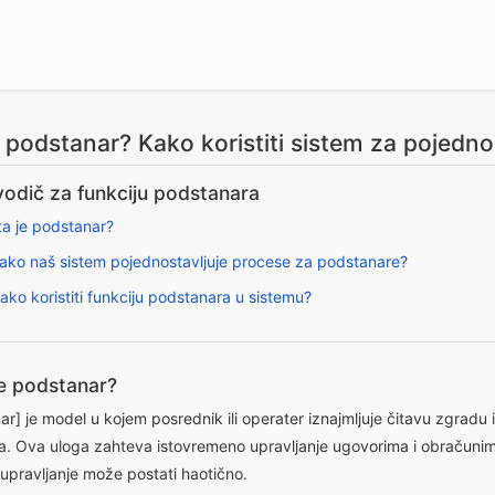
e podstanar? Kako koristiti sistem za pojedno
vodič za funkciju podstanara
ta je podstanar?
Kako naš sistem pojednostavljuje procese za podstanare?
ako koristiti funkciju podstanara u sistemu?
je podstanar?
r] je model u kojem posrednik ili operater iznajmljuje čitavu zgradu i
a. Ova uloga zahteva istovremeno upravljanje ugovorima i obračunim
 upravljanje može postati haotično.