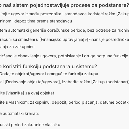
o naš sistem pojednostavljuje procese za podstanare?
rajte ugovor između posrednika i stanodavca koristeći režim [Zakup
ninom i depozitima prema stanodavcu
tem automatski generiše obračunske periode, bez potrebe za ručn
čuni su smešteni u [Finansijsko upravljanje]>[Finansije posredničk
anja za zakupninu
žano je obnavljanje ugovora, potpisivanje i druge potpune funkcije
 koristiti funkciju podstanara u sistemu?
 Dodajte objekat/ugovor i omogućite funkciju zakupa
ici [Dodavanje objekta/ugovora], izaberite režim [Zakup (podstanar)]
te [vlasnika] za ovaj objekat
te s vlasnikom: zakupninu, depozit, period plaćanja, datume početk
 automatski kreirati:
unski period zakupnine vlasniku