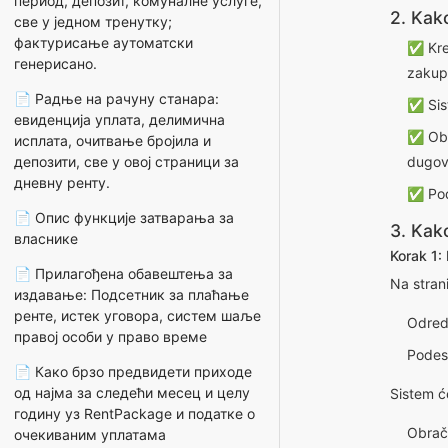
период, депозит, комуналне услуге,
2. Kak
све у једном тренутку;
фактурисање аутоматски
✅ Krei
генерисано.
zakup
📄 Радње на рачуну станара:
✅ Sis
евиденција уплата, делимична
✅ Obra
исплата, очитвање бројила и
депозити, све у овој страници за
dugov
дневну ренту.
✅ Podr
📄 Опис функције затварања за
3. Kako
власнике
Korak 1:
📄 Прилагођена обавештења за
Na stran
издавање: Подсетник за плаћање
ренте, истек уговора, систем шаље
Odredi
правој особи у право време
Podesi
📄 Како брзо предвидети приходе
од најма за следећи месец и целу
Sistem će
годину уз RentPackage и податке о
Obrač
очекиваним уплатама