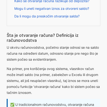
Kako se otvaranje računa razlikuje od depozita?
Mogu li uneti negativan iznos za otvoreni saldo?
Da li mogu da preskočim otvaranje salda?
Šta je otvaranje računa? Definicija iz
računovodstva
U okviru računovodstva, početno stanje odnosi se na saldo
računa na određeni datum, odnosno stanje pre nego što je
sistem počeo sa evidentiranjem.
Na primer, pre korišćenja ovog sistema, vlasnikov račun
može imati saldo (na primer, zabeležen u Excelu ili drugom
sistemu, ali još neuplaćen vlasniku), taj iznos se mora uneti
pomoću funkcije 'otvaranje računa' kako bi sistem počeo sa
tačnim iznosom.
✅ U tradicionalnom računovodstvu, otvaranje računa