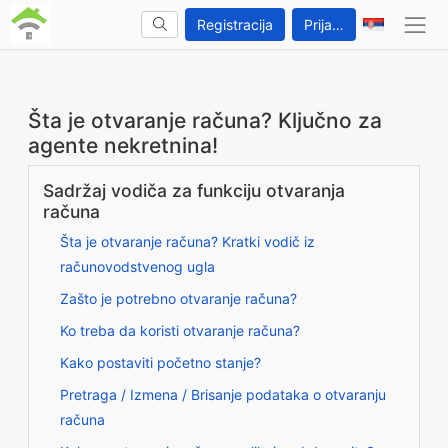
Registracija
Prijava
Šta je otvaranje računa? Ključno za
agente nekretnina!
Sadržaj vodiča za funkciju otvaranja
računa
Šta je otvaranje računa? Kratki vodič iz
računovodstvenog ugla
Zašto je potrebno otvaranje računa?
Ko treba da koristi otvaranje računa?
Kako postaviti početno stanje?
Pretraga / Izmena / Brisanje podataka o otvaranju
računa