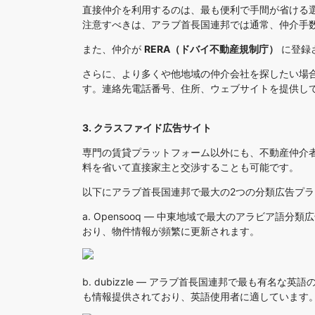
直接仲介を利用するのは、最も便利で手間が省ける
注意すべきは、アラブ首長国連邦では通常、仲介手
また、仲介が
RERA（ドバイ不動産規制庁）
に登録さ
さらに、より多くや他地域の仲介会社を探したい場
す。連絡先電話番号、住所、ウェブサイトを提供し
3. クラスファイド広告サイト
専門の賃貸プラットフォーム以外にも、不動産仲介
料を省いて直接家主と交渉することも可能です。
以下にアラブ首長国連邦で最大の2つの分類広告プ
a.
Opensooq
— 中東地域で最大のアラビア語分類
おり、物件情報が頻繁に更新されます。
b.
dubizzle
— アラブ首長国連邦で最も有名な英語の分
も情報提供されており、英語使用者に適しています