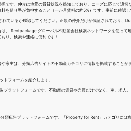
選択です。仲介は地元の賃貸状況を熟知しており、ニーズに応じて適切
数料を借り手が負担すること（一か月賃料の約5%）です。事前に確認し
れているか確認してください。正規の仲介だけが保証されており、Dubai
合は、
Rentpackage グローバル不動産会社検索ネットワーク
を使って
ており、検索や連絡に便利です！
者や家主は、分類広告サイトの不動産カテゴリに情報を掲載することが
ラットフォームを紹介します。
広告プラットフォームです。不動産の賃貸や売買だけでなく、車、求人
類広告プラットフォームです。「Property for Rent」カテゴ
。