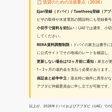
📋 賃貸のための法規要点（2026）
Ejari登録（ドバイ）/ Tawtheeq登録（ア
ビザの取得や水道電気の開設時にも登録番号
小切手で賃料を前払い：
UAEでは通常、小
してください。
RERA賃料調整制限：
ドバイの家主は勝手に賃
に公式サイトでその地域のレートを確認し、
更新しない場合は12ヶ月前に通知：
家主が
1～2ヶ月の違約金を支払う必要があります
保証金と紛争申立：
退去時に物件に異常がな
アブダビ仲裁委員会に申し立てが可能です。
以上が、2026年ドバイおよびアブダビ（UAE）