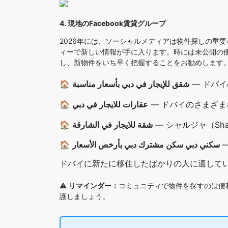
4. 現地のFacebook賃貸グループ
2026年には、ソーシャルメディアは物件探しの重要
ィーで新しい情報が手に入ります。時には未公開の
し、新物件をいち早く把握することをお勧めします
🏠
شقق للإيجار في دبي بأسعار مناسبة
— ドバ
🏠
عقارات للايجار في دبي
— ドバイのさまざ
🏠
شقة للايجار في الشارقة
— シャルジャ（S
🏠
سكني دبي سكن مشترك دبي بأرخص الأسعار
—
ドバイに新たに移住したばかりの人に適して
⚠️
リマインダー：
コミュニティで物件を探すのは便
護しましょう。