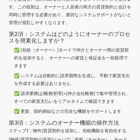
す。この役割は、オーナーと入居者の両方の賃貸契約と会計を
同時に管理する必要があり、適切なシステムサポートがないと
管理が混乱しやすくなります。
第2項：システムはどのようにオーナーのプロセ
スを簡素化しますか？
✅ [包租（オーナー）]モードで仲介とオーナー間の賃貸契
約を追加すると、オーナーへの家賃と保証金を一括処理で
きます
✅ システムは自動的に請求期間を生成し、手動で家賃支出
を作成する必要はありません
✅ 請求業務は[帳務管理]>[仲介会社帳務]で集中管理され、
すべての家賃支払いをリアルタイムで確認できます
✅ 更新、契約締結などの完全な機能をサポートします
第3項：システムのオーナー機能の操作方法
ステップ1：物件/賃貸契約を追加し、包租機能を有効化する
[物件/賃貸契約の追加]ページで「包租（オーナー）」モード