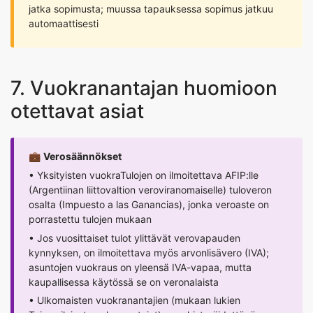
jatka sopimusta; muussa tapauksessa sopimus jatkuu
automaattisesti
7. Vuokranantajan huomioon
otettavat asiat
💼
Verosäännökset
• Yksityisten vuokraTulojen on ilmoitettava AFIP:lle
(Argentiinan liittovaltion veroviranomaiselle) tuloveron
osalta (Impuesto a las Ganancias), jonka veroaste on
porrastettu tulojen mukaan
• Jos vuosittaiset tulot ylittävät verovapauden
kynnyksen, on ilmoitettava myös arvonlisävero (IVA);
asuntojen vuokraus on yleensä IVA-vapaa, mutta
kaupallisessa käytössä se on veronalaista
• Ulkomaisten vuokranantajien (mukaan lukien