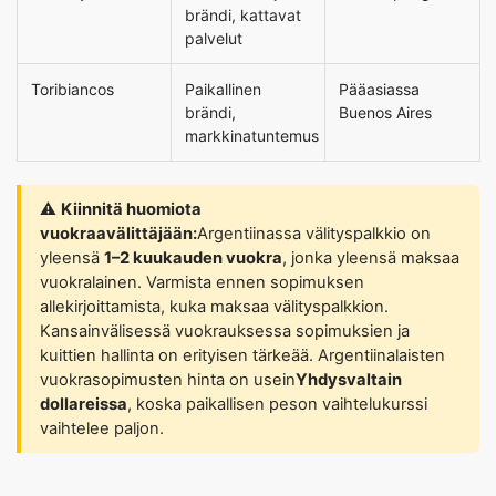
brändi, kattavat
palvelut
Toribiancos
Paikallinen
Pääasiassa
brändi,
Buenos Aires
markkinatuntemus
⚠️
Kiinnitä huomiota
vuokraavälittäjään:
Argentiinassa välityspalkkio on
yleensä
1–2 kuukauden vuokra
, jonka yleensä maksaa
vuokralainen. Varmista ennen sopimuksen
allekirjoittamista, kuka maksaa välityspalkkion.
Kansainvälisessä vuokrauksessa sopimuksien ja
kuittien hallinta on erityisen tärkeää. Argentiinalaisten
vuokrasopimusten hinta on usein
Yhdysvaltain
dollareissa
, koska paikallisen peson vaihtelukurssi
vaihtelee paljon.