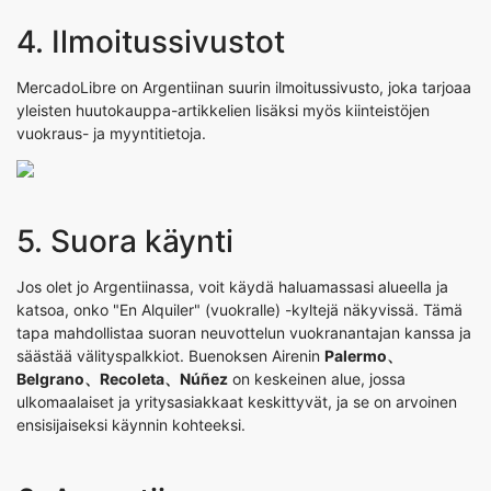
4. Ilmoitussivustot
MercadoLibre
on Argentiinan suurin ilmoitussivusto, joka tarjoaa
yleisten huutokauppa-artikkelien lisäksi myös kiinteistöjen
vuokraus- ja myyntitietoja.
5. Suora käynti
Jos olet jo Argentiinassa, voit käydä haluamassasi alueella ja
katsoa, onko "En Alquiler" (vuokralle) -kyltejä näkyvissä. Tämä
tapa mahdollistaa suoran neuvottelun vuokranantajan kanssa ja
säästää välityspalkkiot. Buenoksen Airenin
Palermo、
Belgrano、Recoleta、Núñez
on keskeinen alue, jossa
ulkomaalaiset ja yritysasiakkaat keskittyvät, ja se on arvoinen
ensisijaiseksi käynnin kohteeksi.