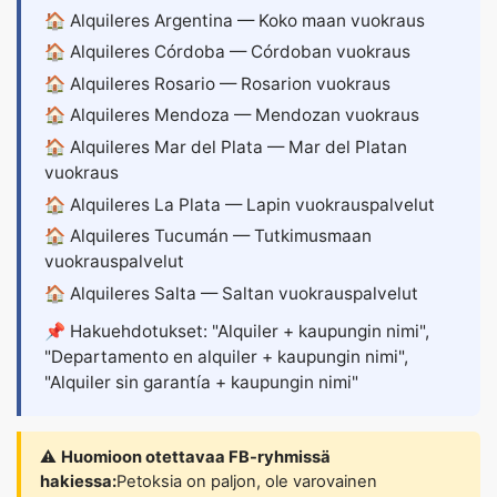
🏠
Alquileres Argentina
— Koko maan vuokraus
🏠
Alquileres Córdoba
— Córdoban vuokraus
🏠
Alquileres Rosario
— Rosarion vuokraus
🏠
Alquileres Mendoza
— Mendozan vuokraus
🏠
Alquileres Mar del Plata
— Mar del Platan
vuokraus
🏠
Alquileres La Plata
— Lapin vuokrauspalvelut
🏠
Alquileres Tucumán
— Tutkimusmaan
vuokrauspalvelut
🏠
Alquileres Salta
— Saltan vuokrauspalvelut
📌 Hakuehdotukset: "Alquiler + kaupungin nimi",
"Departamento en alquiler + kaupungin nimi",
"Alquiler sin garantía + kaupungin nimi"
⚠️
Huomioon otettavaa FB-ryhmissä
hakiessa:
Petoksia on paljon, ole varovainen