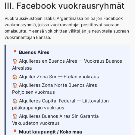
III. Facebook vuokrausryhmät
Vuokraussivustojen lisäksi Argentiinassa on paljon Facebook
vuokrausryhmiä, joissa vuokranantajat postittavat suoraan
omaisuutta. Yleensä voit ohittaa välittäjän ja neuvotella suoraan
vuokranantajan kanssa.
📍 Buenos Aires
🏠
Alquileres en Buenos Aires
— Vuokraus Buenos
Airesissa
🏠
Alquiler Zona Sur
— Etelän vuokraus
🏠
Alquileres Zona Norte Buenos Aires
—
Pohjoisen vuokraus
🏠
Alquileres Capital Federal
— Liittovaltion
pääkaupungin vuokraus
🏠
Alquileres Buenos Aires Sin Garantía
—
Vakuudeton vuokraus
📍 Muut kaupungit / Koko maa