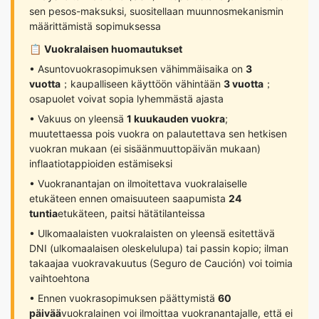
sen pesos-maksuksi, suositellaan muunnosmekanismin
määrittämistä sopimuksessa
📋
Vuokralaisen huomautukset
• Asuntovuokrasopimuksen vähimmäisaika on
3
vuotta
；kaupalliseen käyttöön vähintään
3 vuotta
；
osapuolet voivat sopia lyhemmästä ajasta
• Vakuus on yleensä
1 kuukauden vuokra
;
muutettaessa pois vuokra on palautettava sen hetkisen
vuokran mukaan (ei sisäänmuuttopäivän mukaan)
inflaatiotappioiden estämiseksi
• Vuokranantajan on ilmoitettava vuokralaiselle
etukäteen ennen omaisuuteen saapumista
24
tuntia
etukäteen, paitsi hätätilanteissa
• Ulkomaalaisten vuokralaisten on yleensä esitettävä
DNI (ulkomaalaisen oleskelulupa) tai passin kopio; ilman
takaajaa vuokravakuutus (Seguro de Caución) voi toimia
vaihtoehtona
• Ennen vuokrasopimuksen päättymistä
60
päivää
vuokralainen voi ilmoittaa vuokranantajalle, että ei