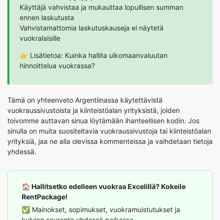
Käyttäjä vahvistaa ja mukauttaa lopullisen summan
ennen laskutusta
Vahvistamattomia laskutuskauseja ei näytetä
vuokralaisille
👉
Lisätietoa: Kuinka hallita ulkomaanvaluutan
hinnoittelua vuokrassa?
Tämä on yhteenveto Argentiinassa käytettävistä
vuokraussivustoista ja kiinteistöalan yrityksistä, joiden
toivomme auttavan sinua löytämään ihanteellisen kodin. Jos
sinulla on muita suositeltavia vuokraussivustoja tai kiinteistöalan
yrityksiä, jaa ne alla olevissa kommenteissa ja vaihdetaan tietoja
yhdessä.
🏠 Hallitsetko edelleen vuokraa Excelillä? Kokeile
RentPackage!
✅ Mainokset, sopimukset, vuokramuistutukset ja
kulujen seuranta yhdessä paikassa