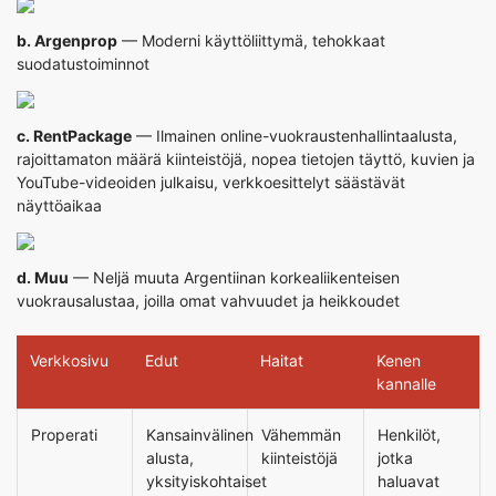
b.
Argenprop
— Moderni käyttöliittymä, tehokkaat
suodatustoiminnot
c.
RentPackage
— Ilmainen online-vuokraustenhallintaalusta,
rajoittamaton määrä kiinteistöjä, nopea tietojen täyttö, kuvien ja
YouTube-videoiden julkaisu, verkkoesittelyt säästävät
näyttöaikaa
d. Muu
— Neljä muuta Argentiinan korkealiikenteisen
vuokrausalustaa, joilla omat vahvuudet ja heikkoudet
Verkkosivu
Edut
Haitat
Kenen
kannalle
Properati
Kansainvälinen
Vähemmän
Henkilöt,
alusta,
kiinteistöjä
jotka
yksityiskohtaiset
haluavat