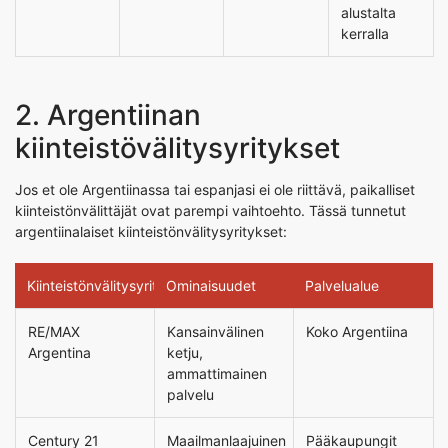
alustalta
kerralla
2. Argentiinan
kiinteistövälitysyritykset
Jos et ole Argentiinassa tai espanjasi ei ole riittävä, paikalliset
kiinteistönvälittäjät ovat parempi vaihtoehto. Tässä tunnetut
argentiinalaiset kiinteistönvälitysyritykset:
Kiinteistönvälitysyritys
Ominaisuudet
Palvelualue
RE/MAX
Kansainvälinen
Koko Argentiina
Argentina
ketju,
ammattimainen
palvelu
Century 21
Maailmanlaajuinen
Pääkaupungit