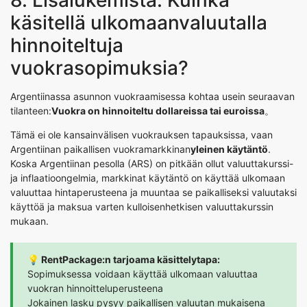
käsitellä ulkomaanvaluutalla
hinnoiteltuja
vuokrasopimuksia?
Argentiinassa asunnon vuokraamisessa kohtaa usein seuraavan
tilanteen:
Vuokra on hinnoiteltu dollareissa tai euroissa
。
Tämä ei ole kansainvälisen vuokrauksen tapauksissa, vaan
Argentiinan paikallisen vuokramarkkinan
yleinen käytäntö
.
Koska Argentiinan pesolla (ARS) on pitkään ollut valuuttakurssi-
ja inflaatioongelmia, markkinat käytäntö on käyttää ulkomaan
valuuttaa hintaperusteena ja muuntaa se paikalliseksi valuutaksi
käyttöä ja maksua varten kulloisenhetkisen valuuttakurssin
mukaan.
💡 RentPackage:n tarjoama käsittelytapa:
Sopimuksessa voidaan käyttää ulkomaan valuuttaa
vuokran hinnoitteluperusteena
Jokainen lasku pysyy paikallisen valuutan mukaisena