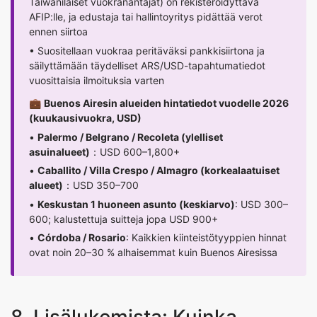
Taiwanilaiset vuokranantajat) on rekisteröidyttävä
AFIP:lle, ja edustaja tai hallintoyritys pidättää verot
ennen siirtoa
• Suositellaan vuokraa peritäväksi pankkisiirtona ja
säilyttämään täydelliset ARS/USD-tapahtumatiedot
vuosittaisia ilmoituksia varten
💼
Buenos Airesin alueiden hintatiedot vuodelle 2026
(kuukausivuokra, USD)
•
Palermo / Belgrano / Recoleta (ylelliset
asuinalueet)
：USD 600–1,800+
•
Caballito / Villa Crespo / Almagro (korkealaatuiset
alueet)
：USD 350–700
•
Keskustan 1 huoneen asunto (keskiarvo)
: USD 300–
600; kalustettuja suitteja jopa USD 900+
•
Córdoba / Rosario
: Kaikkien kiinteistötyyppien hinnat
ovat noin 20–30 % alhaisemmat kuin Buenos Airesissa
8. Lisälukemista: Kuinka