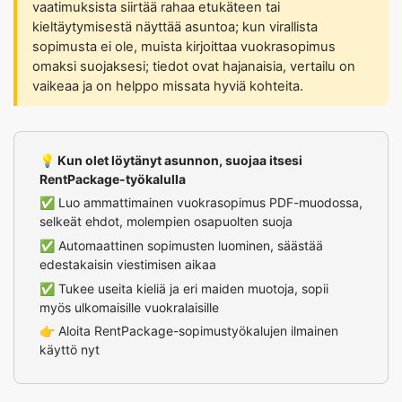
vaatimuksista siirtää rahaa etukäteen tai
kieltäytymisestä näyttää asuntoa; kun virallista
sopimusta ei ole, muista kirjoittaa vuokrasopimus
omaksi suojaksesi; tiedot ovat hajanaisia, vertailu on
vaikeaa ja on helppo missata hyviä kohteita.
💡 Kun olet löytänyt asunnon, suojaa itsesi
RentPackage-työkalulla
✅ Luo ammattimainen vuokrasopimus PDF-muodossa,
selkeät ehdot, molempien osapuolten suoja
✅ Automaattinen sopimusten luominen, säästää
edestakaisin viestimisen aikaa
✅ Tukee useita kieliä ja eri maiden muotoja, sopii
myös ulkomaisille vuokralaisille
👉
Aloita RentPackage-sopimustyökalujen ilmainen
käyttö nyt