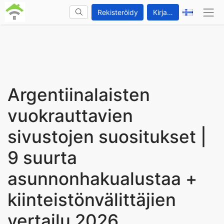
Rekisteröidy
Kirjaudu sisään
Argentiinalaisten
vuokrauttavien
sivustojen suositukset |
9 suurta
asunnonhakualustaa +
kiinteistönvälittäjien
vertailu 2026