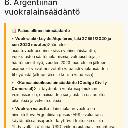
6. Argentiinan
vuokralainsäädäntö
📋
Pääasiallinen lainsäädäntö
•
Vuokralaki (Ley de Alquileres, laki 27.551/2020 ja
sen 2023 muutos)
Sääntelee
asuntovuokrasopimuksissa vähimmäiskautta,
vuokrauston säätömekanismia, vakuusehtoja ja
häätömenettelyä; vuoden 2023 muutoksen jälkeen
osapuolet voivat neuvotella vapaasti vuokrasäädön
tiheydestä (alkuperäisesti kerran vuodessa)
•
《Kansalaisoikeuslainsäädäntö (Código Civil y
Comercial)》
：täydentää vuokrasopimuksen
voimassaoloa, omaisuuden suojausta ja osapuolten
oikeuksia ja velvollisuuksia
•
Vuokran valuutta
：lain mukaan vuokra on
hinnoiteltava Argentiinan pesos (ARS) -valuutassa;
käytännössä osapuolet käyttävät kuitenkin usein
Yhdysvaltain dollaria (USD) viiteperustana ja muuntavat