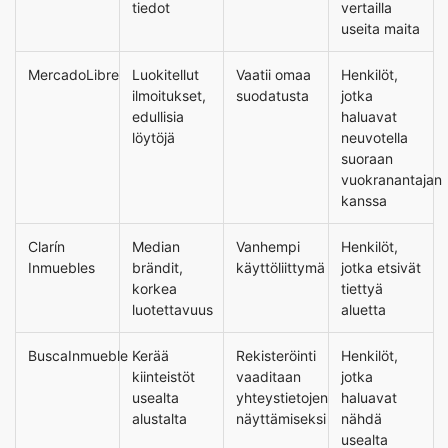
tiedot
vertailla
useita maita
MercadoLibre
Luokitellut
Vaatii omaa
Henkilöt,
ilmoitukset,
suodatusta
jotka
edullisia
haluavat
löytöjä
neuvotella
suoraan
vuokranantajan
kanssa
Clarín
Median
Vanhempi
Henkilöt,
Inmuebles
brändit,
käyttöliittymä
jotka etsivät
korkea
tiettyä
luotettavuus
aluetta
BuscaInmueble
Kerää
Rekisteröinti
Henkilöt,
kiinteistöt
vaaditaan
jotka
usealta
yhteystietojen
haluavat
alustalta
näyttämiseksi
nähdä
usealta