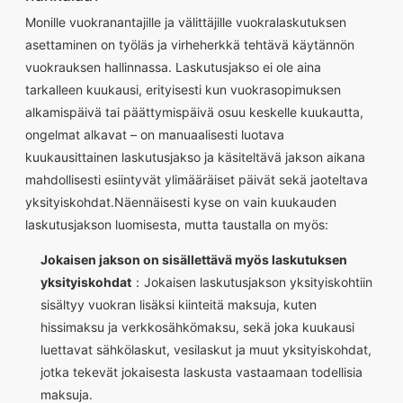
Monille vuokranantajille ja välittäjille vuokralaskutuksen
asettaminen on työläs ja virheherkkä tehtävä käytännön
vuokrauksen hallinnassa. Laskutusjakso ei ole aina
tarkalleen kuukausi, erityisesti kun vuokrasopimuksen
alkamispäivä tai päättymispäivä osuu keskelle kuukautta,
ongelmat alkavat – on manuaalisesti luotava
kuukausittainen laskutusjakso ja käsiteltävä jakson aikana
mahdollisesti esiintyvät ylimääräiset päivät sekä jaoteltava
yksityiskohdat.Näennäisesti kyse on vain kuukauden
laskutusjakson luomisesta, mutta taustalla on myös:
Jokaisen jakson on sisällettävä myös laskutuksen
yksityiskohdat
：Jokaisen laskutusjakson yksityiskohtiin
sisältyy vuokran lisäksi kiinteitä maksuja, kuten
hissimaksu ja verkkosähkömaksu, sekä joka kuukausi
luettavat sähkölaskut, vesilaskut ja muut yksityiskohdat,
jotka tekevät jokaisesta laskusta vastaamaan todellisia
maksuja.