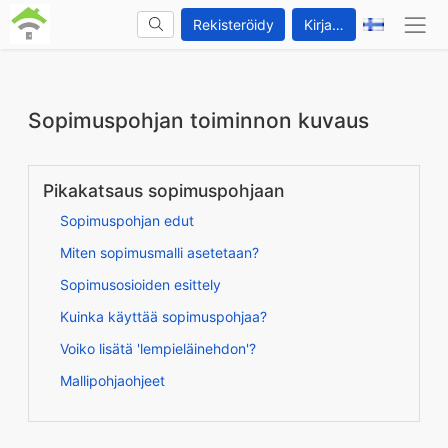
Rekisteröidy
Kirjaudu sisään
Sopimuspohjan toiminnon kuvaus
Pikakatsaus sopimuspohjaan
Sopimuspohjan edut
Miten sopimusmalli asetetaan?
Sopimusosioiden esittely
Kuinka käyttää sopimuspohjaa?
Voiko lisätä 'lempieläinehdon'?
Mallipohjaohjeet