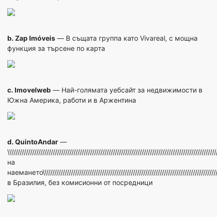
b.
Zap Imóveis
— В същата группа като Vivareal, с мощна
функция за търсене по карта
c.
Imovelweb
— Най-голямата уебсайт за недвижимости в
Южна Америка, работи и в Аржентина
d.
QuintoAndar
—
\\\\\\\\\\\\\\\\\\\\\\\\\\\\\\\\\\\\\\\\\\\\\\\\\\\\\\\\\\\\\\\\\\\\\\\\\\\\\\\\\\\\\\\\\\\\\\\\\\
на
наемането\\\\\\\\\\\\\\\\\\\\\\\\\\\\\\\\\\\\\\\\\\\\\\\\\\\\\\\\\\\\\\\\\\\\\\\\\\\\\\\\\\\\\\\\\\\\
в Бразилия, без комисионни от посредници