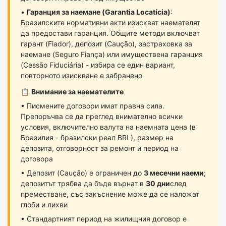
•
Гаранция за наемане (Garantia Locatícia)
:
Бразилските нормативни акти изискват наемателят
да предостави гаранция. Общите методи включват
гарант (Fiador), депозит (Caução), застраховка за
наемане (Seguro Fiança) или имуществена гаранция
(Cessão Fiduciária) - избира се един вариант,
повторното изискване е забранено
📋
Внимание за наемателите
• Писмените договори имат правна сила.
Препоръчва се да преглед внимателно всички
условия, включително валута на наемната цена (в
Бразилия - бразилски реал BRL), размер на
депозита, отговорност за ремонт и период на
договора
• Депозит (Caução) е ограничен до
3 месечни наеми
;
депозитът трябва да бъде върнат в
30 дни
след
преместване, със закъснение може да се наложат
глоби и лихви
• Стандартният период на жилищния договор е