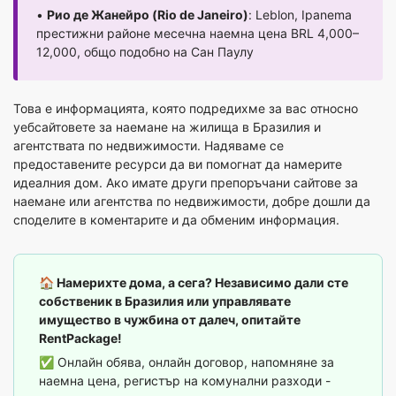
•
Рио де Жанейро (Rio de Janeiro)
: Leblon, Ipanema
престижни районе месечна наемна цена BRL 4,000–
12,000, общо подобно на Сан Паулу
Това е информацията, която подредихме за вас относно
уебсайтовете за наемане на жилища в Бразилия и
агентствата по недвижимости. Надяваме се
предоставените ресурси да ви помогнат да намерите
идеалния дом. Ако имате други препоръчани сайтове за
наемане или агентства по недвижимости, добре дошли да
споделите в коментарите и да обменим информация.
🏠 Намерихте дома, а сега? Независимо дали сте
собственик в Бразилия или управлявате
имущество в чужбина от далеч, опитайте
RentPackage!
✅ Онлайн обява, онлайн договор, напомняне за
наемна цена, регистър на комунални разходи -