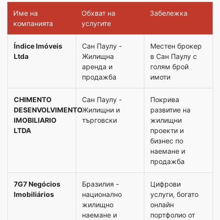
Име на
Обхват на
Забележка
компанията
услугите
Índice Imóveis
Сан Паулу -
Местен брокер
Ltda
Жилищна
в Сан Паулу с
аренда и
голям брой
продажба
имоти
CHIMENTO
Сан Паулу -
Покрива
DESENVOLVIMENTO
Жилищни и
развитие на
IMOBILIARIO
търговски
жилищни
LTDA
проекти и
бизнес по
наемане и
продажба
7G7 Negócios
Бразилия -
Цифрови
Imobiliários
национално
услуги, богато
жилищно
онлайн
наемане и
портфолио от