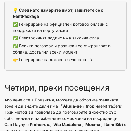
💡 След като намерите имот, защитете се с
RentPackage
✅ Генериране на официален договор онлайн с
поддръжка на португалски
✅ Електронният подпис има законна сила
✅ Всички договори и разписки се съхраняват в
облака, достъпни всеки момент
👉
Генериране на договор безплатно →
Четири, преки посещения
Ако вече сте в Бразилия, можете да обходите желаната
зона и да видите дали има
「Aluga-se」
(под наем) табели.
Този метод ви позволява да преговаряте директно със
собственика и да избегнете комисионни на посредници.
Сан Паулу е
Pinheiros、Vila Madalena、Moema、Itaim Bibi
е
центърът, където се концентрират чужденци и