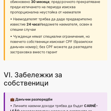
обикновено
30 месеца
; предсрочното прекратяване
преди изтичането на периода изисква
пропорционална неустойка от наемателя
• Наемодателят трябва да даде предварително
известие
24 часа
Уведомете наемателя, освен в
спешни случаи
• Чужденци нямат специални ограничения, но
повечето собственици изискват CPF (бразилски
данъчен номер); без CPF можете да разгледате
застраховка вместо гарант
VI. Забележки за
собственици
💼
Данъчни разпоредби
• Личните наемни доходи трябва да бъдат
CARNÊ-
LEÃO
самодеклариран месечно в системата за