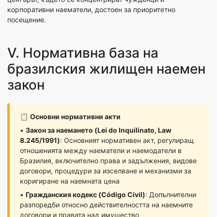
корпоративни наематели, достоен за приоритетно
посещение.
V. Нормативна база на
бразилския жилищен наемен
закон
📋
Основни нормативни акти
•
Закон за наемането (Lei do Inquilinato, Law
8.245/1991)
: Основният нормативен акт, регулиращ
отношенията между наематели и наемодатели в
Бразилия, включително права и задължения, видове
договори, процедури за изселване и механизми за
коригиране на наемната цена
•
Гражданския кодекс (Código Civil)
: Допълнителни
разпоредби относно действителността на наемните
договори и правата над имущество