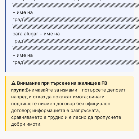
\\\\\\\\\\\\\\\\\\\\\\\\\\\\\\\\\\\\\\\\\\\\\\\\\\\\\\\\\\\\\\\\\\\\\\\\\\\\\\\\\\\\\\\\\\\\\\\\\\\
+ име на
град\\\\\\\\\\\\\\\\\\\\\\\\\\\\\\\\\\\\\\\\\\\\\\\\\\\\\\\\\\\\\\\\\\\\\\\\\\\\\\\\\\\\\\\\\\\\\\\\
\\\\\\\\\\\\\\\\\\\\\\\\\\\\\\\\\\\\\\\\\\\\\\\\\\\\\\\\\\\\\\\\\\\\\\\\\\\\\\\\\\\\\\\\\\\\\\\\\
para alugar + име на
град\\\\\\\\\\\\\\\\\\\\\\\\\\\\\\\\\\\\\\\\\\\\\\\\\\\\\\\\\\\\\\\\\\\\\\\\\\\\\\\\\\\\\\\\\\\\\\\\
\\\\\\\\\\\\\\\\\\\\\\\\\\\\\\\\\\\\\\\\\\\\\\\\\\\\\\\\\\\\\\\\\\\\\\\\\\\\\\\\\\\\\\\\\\\\\\\\\\\
+ име на
град\\\\\\\\\\\\\\\\\\\\\\\\\\\\\\\\\\\\\\\\\\\\\\\\\\\\\\\\\\\\\\\\\\\\\\\\\\\\\\\\\\\\\\\\\\\\\\\
⚠️
Внимание при търсене на жилище в FB
групи:
Внимавайте за измами – потърсете депозит
напред и отказ да покажат имота; винаги
подпишете писмен договор без официален
договор; информацията е разпръсната,
сравняването е трудно и е лесно да пропуснете
добри имоти.