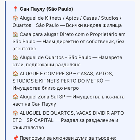
📍 Сан Паулу (São Paulo)
🏠
Aluguel de Kitnets / Aptos / Casas / Studios /
Quartos - São Paulo
— Всички видове жилища
🏠
Casa para alugar Direto com o Proprietário em
São Paulo
— Наем директно от собственик, без
агентство
🏠
Aluguel de Quartos - São Paulo
— Намерете
стаи, подлежащи разделяне
🏠
ALUGUE E COMPRE SP – CASAS, APTOS,
STUDIOS E KITNETS PERTO DO METRÔ
—
Имущества близо до метро
🏠
Aluguel Zona Sul SP
— Имущества в южната
част на Сан Паулу
🏠
ALUGUEL DE QUARTOS, VAGAS DIVIDIR APTO
ETC - SP CAPITAL
— Раздел за разделение и
съжителство
📌 Препоръки за ключови думи за търсене: