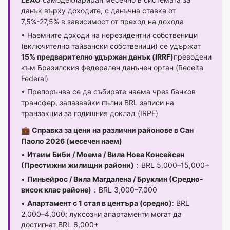
данък върху доходите, с данъчна ставка от
7,5%-27,5% в зависимост от преход на дохода
• Наемните доходи на нерезидентни собственици
(включително тайвански собственици) се удържат
15% предварително удържан данък (IRRF)
преводени
към Бразилския федерален данъчен орган (Receita
Federal)
• Препоръчва се да събирате наема чрез банков
трансфер, запазвайки пълни BRL записи на
транзакции за годишния доклад (IRPF)
💼
Справка за цени на различни районове в Сан
Паоло 2026 (месечен наем)
•
Итаим Биби / Моема / Вила Нова Консейсан
(Престижни жилищни райони)
：BRL 5,000–15,000+
•
Пиньейрос / Вила Магдалена / Бруклин (Средно-
висок клас районе)
：BRL 3,000–7,000
•
Апартамент с 1 стая в центъра (средно)
: BRL
2,000–4,000; луксозни апартаменти могат да
достигнат BRL 6,000+