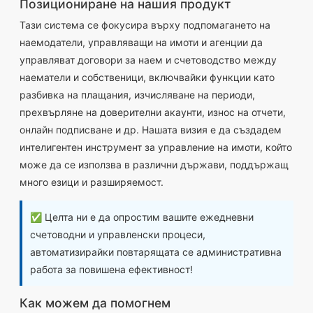
Позициониране на нашия продукт
Тази система се фокусира върху подпомагането на
наемодатели, управляващи на имоти и агенции да
управляват договори за наем и счетоводство между
наематели и собственици, включвайки функции като
разбивка на плащания, изчисляване на периоди,
прехвърляне на доверителни акаунти, износ на отчети,
онлайн подписване и др. Нашата визия е да създадем
интелигентен инструмент за управление на имоти, който
може да се използва в различни държави, поддържащ
много езици и разширяемост.
✅ Целта ни е да опростим вашите ежедневни
счетоводни и управленски процеси,
автоматизирайки повтарящата се административна
работа за повишена ефективност!
Как можем да помогнем