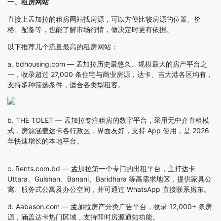
一、租房网站
直接上孟加拉的租房网站找房源，可以方便比较房源的位置、价
格、配备等，也能了解市场行情，做决定时更有依据。
以下推荐几个流量最高的租房网站：
a.
bdhousing.com
— 孟加拉历史最悠久、规模最大的房产平台之
一，收录超过 27,000 条住宅与商业房源，达卡、吉大港各区均有，
支持多种筛选条件，适合各类型租客。
b.
THE TOLET
— 孟加拉专注租房的数字平台，采用无中介直租模
式，房源涵盖达卡各行政区，界面友好，支持 App 使用，是 2026
年快速增长的本地平台。
c.
Rents.com.bd
— 孟加拉第一个专门的出租平台，主打达卡
Uttara、Gulshan、Banani、Baridhara 等高需求地区，提供家具公
寓、服务式公寓及办公空间，并可通过 WhatsApp 直接联系房东。
d.
Aabason.com
— 孟加拉房产分类广告平台，收录 12,000+ 条房
源，涵盖达卡热门区域，支持即时房源通知功能。