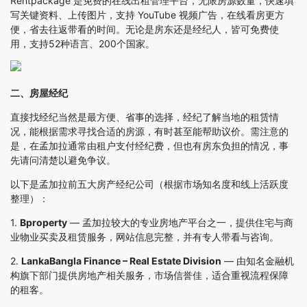
Rentpackage 是免费的在线出租管理平台，无限房源数量，快速填
写关键资料、上传图片，支持 YouTube 视频广告，在线看房更方
便，省去往返带看的时间。无论是房东还是经纪人，皆可免费使
用，支持52种语言、200个国家。
二、房屋经纪
直接找经纪当然是最方便、省事的选择，经纪了解当地的租赁情
况，能根据需求寻找合适的房源，有时甚至能帮助议价。需注意的
是，在孟加拉通常由租户支付经纪费，但也有房东负担的情况，事
先请问清楚以避免争议。
以下是孟加拉前五大房产经纪公司（根据市场知名度和线上活跃度
整理）：
1.
Bproperty
— 孟加拉较大的专业房地产平台之一，提供住宅与商
业物业买卖及租赁服务，网站信息完整，并有专人带看与咨询。
2.
LankaBangla Finance – Real Estate Division
— 由知名金融机
构旗下部门提供房地产相关服务，市场信誉佳，适合重视流程保障
的租客。