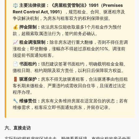
⚖️
主要法律依据：《房屋租赁管制法》1991（Premises
Rent Control Act, 1991）
，规范租金、合同、驱逐程序及
争议解决机制，为房东与租客双方的权利保障依据。
💰
押金限制：
依法房东仅能收取最多1个月租金作为预付
款，超额索取属违法行为，签约前务必确认。
📈
租金调涨限制：
除非房东进行重大翻修，否则不得任意调
涨租金；即使翻修，涨幅亦不得超过原租金的10%。调涨前
须提前书面通知租客。
📄
书面租约：
强烈建议签署书面租约，明确载明租金金额、
缴租日期、租约期限及双方责任，以利日后保障双方权益。
🚪
驱逐保护：
房东不得无故驱逐租客，合法驱逐事由包括租
客长期未缴租金、严重违约或需收回自住等，且须透过法定
程序办理。
🔧
维修责任：
房东有义务维持房屋在适宜居住的状态；若有
维修需求，租客应立即书面通知房东，并留存记录。
六、直接走访
实际到你想租房的区域走走，顺便看看环境。有些出租的房子外面