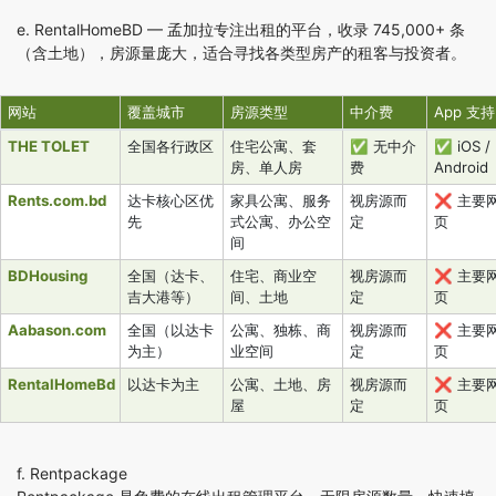
e.
RentalHomeBD
— 孟加拉专注出租的平台，收录 745,000+ 条
（含土地），房源量庞大，适合寻找各类型房产的租客与投资者。
网站
覆盖城市
房源类型
中介费
App 支持
THE TOLET
全国各行政区
住宅公寓、套
✅ 无中介
✅ iOS /
房、单人房
费
Android
Rents.com.bd
达卡核心区优
家具公寓、服务
视房源而
❌ 主要
先
式公寓、办公空
定
页
间
BDHousing
全国（达卡、
住宅、商业空
视房源而
❌ 主要
吉大港等）
间、土地
定
页
Aabason.com
全国（以达卡
公寓、独栋、商
视房源而
❌ 主要
为主）
业空间
定
页
RentalHomeBd
以达卡为主
公寓、土地、房
视房源而
❌ 主要
屋
定
页
f.
Rentpackage