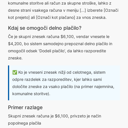
komunalne storitve ali račun za skupne stroške, lahko z
desne strani vsakega računa v meniju [...] izberete [Označi
kot prejeto] ali [Označi kot plačano] za vnos zneska.
Kdaj se omogoči delno plačilo?
Če je skupni znesek računa $6,100, vendar vnesete le
$4,200, bo sistem samodejno prepoznal delno plačilo in
omogočil odsek 'Dodeli plačilo', da lahko razporedite
zneske.
✅ Ko je vneseni znesek nižji od celotnega, sistem
odpre razdelek za razporeditev, kjer lahko sami
določite zneske za vsako plačilo (na primer najemnina,
komunalne storitve).
Primer razlage
Skupni znesek računa je $6,100, privzeto je način
popolnega plačila