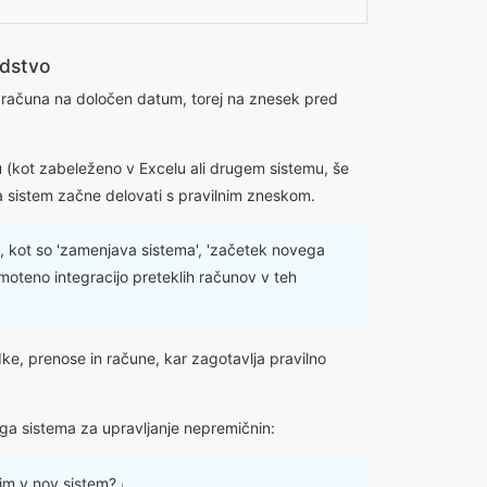
odstvo
e računa na določen datum, torej na znesek pred
u (kot zabeleženo v Excelu ali drugem sistemu, še
da sistem začne delovati s pravilnim zneskom.
h, kot so 'zamenjava sistema', 'začetek novega
moteno integracijo preteklih računov v teh
ke, prenose in račune, kar zagotavlja pravilno
ga sistema za upravljanje nepremičnin:
čim v nov sistem?」