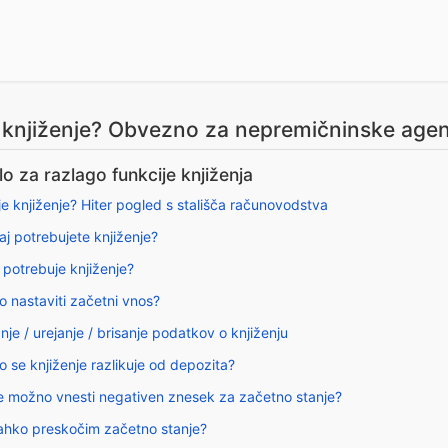
e knjiženje? Obvezno za nepremičninske agen
o za razlago funkcije knjiženja
je knjiženje? Hiter pogled s stališča računovodstva
aj potrebujete knjiženje?
 potrebuje knjiženje?
o nastaviti začetni vnos?
nje / urejanje / brisanje podatkov o knjiženju
 se knjiženje razlikuje od depozita?
 je možno vnesti negativen znesek za začetno stanje?
 lahko preskočim začetno stanje?