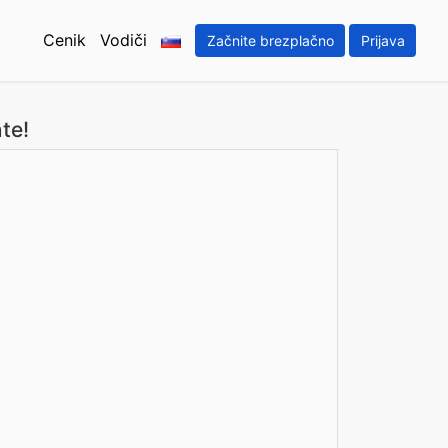
Cenik
Vodiči
Začnite brezplačno
Prijava
te!