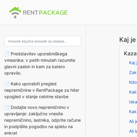
Kaj j
Kazal
📄 Predstavitev uporabniškega
vmesnika: v petih minutah razumite
Kaj 
glavni zaslon in kam za katero
Zak
opravilo.
Kdo
📄 Kako uporabiti pregled
nepremičnine v RentPackage za hiter
Kak
vpogled v stanje celotne stavbe
Iska
📄 Dodajte novo nepremičnino v
Kako
upravljanje: zaključno vnesite
nepremičnino, lastnika, odprite račune
Ali
in podpišite pogodbo na spletu na
Ali
enkrat