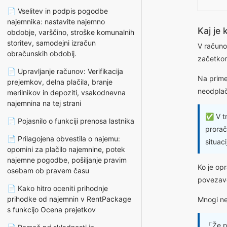
📄 Vselitev in podpis pogodbe
najemnika: nastavite najemno
Kaj je
obdobje, varščino, stroške komunalnih
storitev, samodejni izračun
V računo
obračunskih obdobij.
začetkom
📄 Upravljanje računov: Verifikacija
Na prime
prejemkov, delna plačila, branje
neodplač
merilnikov in depoziti, vsakodnevna
najemnina na tej strani
✅ V tr
📄 Pojasnilo o funkciji prenosa lastnika
prorač
📄 Prilagojena obvestila o najemu:
situaci
opomini za plačilo najemnine, potek
najemne pogodbe, pošiljanje pravim
Ko je op
osebam ob pravem času
povezav
📄 Kako hitro oceniti prihodnje
prihodke od najemnin v RentPackage
Mnogi ne
s funkcijo Ocena prejetkov
「Že pr