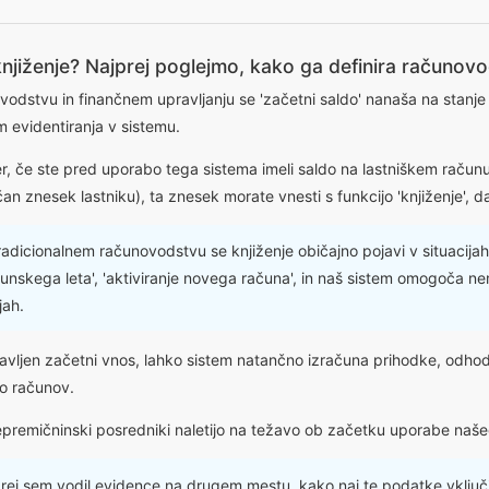
 knjiženje? Najprej poglejmo, kako ga definira računov
vodstvu in finančnem upravljanju se 'začetni saldo' nanaša na stanj
 evidentiranja v sistemu.
r, če ste pred uporabo tega sistema imeli saldo na lastniškem račun
an znesek lastniku), ta znesek morate vnesti s funkcijo 'knjiženje', 
adicionalnem računovodstvu se knjiženje običajno pojavi v situacija
unskega leta', 'aktiviranje novega računa', in naš sistem omogoča ne
jah.
ravljen začetni vnos, lahko sistem natančno izračuna prihodke, odhod
o računov.
premičninski posredniki naletijo na težavo ob začetku uporabe naše
ej sem vodil evidence na drugem mestu, kako naj te podatke vklju