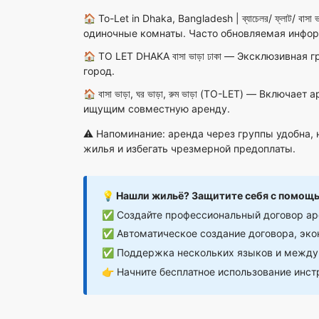
🏠
To-Let in Dhaka, Bangladesh | ব্যাচেলর/ ফ্লাট/ বাসা ভ
одиночные комнаты. Часто обновляемая инфор
🏠
TO LET DHAKA বাসা ভাড়া ঢাকা
— Эксклюзивная гр
город.
🏠
বাসা ভাড়া, ঘর ভাড়া, রুম ভাড়া (TO-LET)
— Включает ар
ищущим совместную аренду.
⚠️ Напоминание: аренда через группы удобна,
жилья и избегать чрезмерной предоплаты.
💡 Нашли жильё? Защитите себя с помощ
✅ Создайте профессиональный договор аре
✅ Автоматическое создание договора, эк
✅ Поддержка нескольких языков и междун
👉
Начните бесплатное использование инст