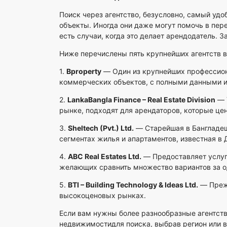
Поиск через агентство, безусловно, самый удо
объекты. Иногда они даже могут помочь в пер
есть случаи, когда это делает арендодатель. З
Ниже перечислены пять крупнейших агентств в 
1.
Bproperty
— Один из крупнейших профессион
коммерческих объектов, с полными данными и
2.
LankaBangla Finance – Real Estate Division
— 
рынке, подходят для арендаторов, которые цен
3.
Sheltech (Pvt.) Ltd.
— Старейшая в Бангладе
сегментах жилья и апартаментов, известная в 
4.
ABC Real Estates Ltd.
— Предоставляет услуг
желающих сравнить множество вариантов за о
5.
BTI – Building Technology & Ideas Ltd.
— Прежд
высокоценовых рынках.
Если вам нужны более разнообразные агентств
недвижимости
для поиска, выбрав регион или 