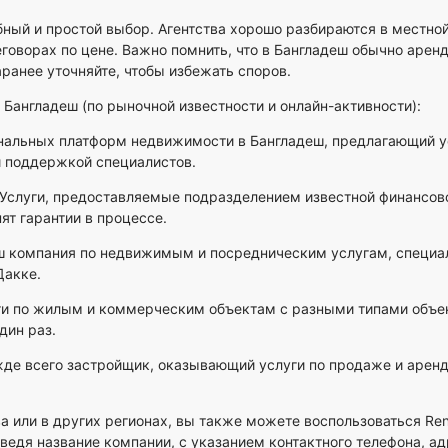
бный и простой выбор. Агентства хорошо разбираются в местно
еговорах по цене. Важно помнить, что в Бангладеш обычно арен
аранее уточняйте, чтобы избежать споров.
Бангладеш (по рыночной известности и онлайн-активности):
альных платформ недвижимости в Бангладеш, предлагающий ус
 поддержкой специалистов.
Услуги, предоставляемые подразделением известной финансово
ят гарантии в процессе.
ш компания по недвижимым и посредническим услугам, специ
Дакке.
и по жилым и коммерческим объектам с разными типами объек
дин раз.
е всего застройщик, оказывающий услуги по продаже и аренде
а или в других регионах, вы также можете воспользоваться
Ren
введя название компании, с указанием контактного телефона, ад