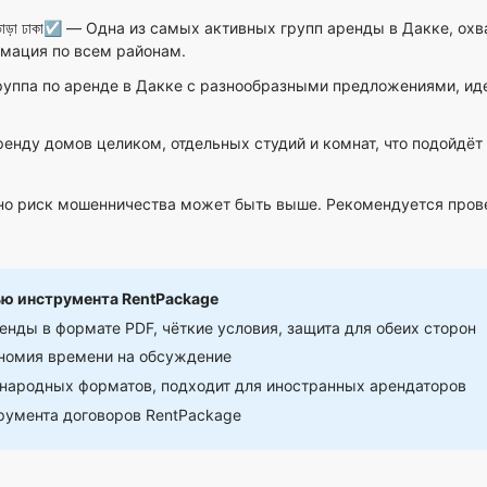
াড়া ঢাকা☑
— Одна из самых активных групп аренды в Дакке, ох
мация по всем районам.
уппа по аренде в Дакке с разнообразными предложениями, иде
енду домов целиком, отдельных студий и комнат, что подойдё
 но риск мошенничества может быть выше. Рекомендуется пров
ью инструмента RentPackage
нды в формате PDF, чёткие условия, защита для обеих сторон
ономия времени на обсуждение
ародных форматов, подходит для иностранных арендаторов
румента договоров RentPackage