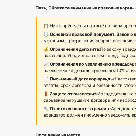
Пять, Обратите внимание на правовые нормы 
📋 Ниже приведены важные правила аренды
⚖️
Основной правовой документ: Закон о 
механизмы разрешения споров, обеспечива
💰
Ограничения депозита:
По закону аренд
незаконно. Убедитесь в этом перед подпис
📈
Ограничения по увеличению аренды:
Ар
повышение не должно превышать 10% от из
📄
Письменный договор аренды:
Настоятел
оплаты, срок договора и обязанности стор
🚪
Защита от выселения:
Арендодатель не 
серьезное нарушение договора или необхо
🔧
Ответственность за ремонт:
Арендодате
арендатор должен письменно уведомить ар
Посещение на месте