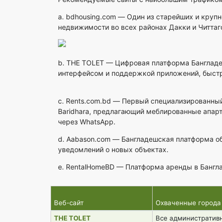
a.
bdhousing.com
— Один из старейших и крупн
недвижимости во всех районах Дакки и Читта
b.
THE TOLET
— Цифровая платформа Бангладе
интерфейсом и поддержкой приложений, быстр
c.
Rents.com.bd
— Первый специализированный с
Baridhara, предлагающий меблированные апар
через WhatsApp.
d.
Aabason.com
— Бангладешская платформа об
уведомлений о новых объектах.
e.
RentalHomeBD
— Платформа аренды в Банглад
Веб-сайт
Охваченные города
THE TOLET
Все административ