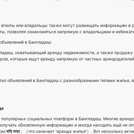
агенты или владельцы также могут размещать информацию в р
нты, позволяя ознакомиться напрямую с владельцами и избежат
бъявлений в Бангладеш:
ладеш, охватывающий аренду недвижимости, а также продажу а
оров, которые ищут аренду напрямую от частных арендодателей
ал объявлений в Бангладеш с разнообразными типами жилья, 
де
х популярных социальных платформ в Бангладеш. Многие арендо
 получать обновленную информацию и иногда находить ещё не о
ом:
বাড়ি ভাড়া
」（что означает 'аренда жилья'）. Вот несколько акти