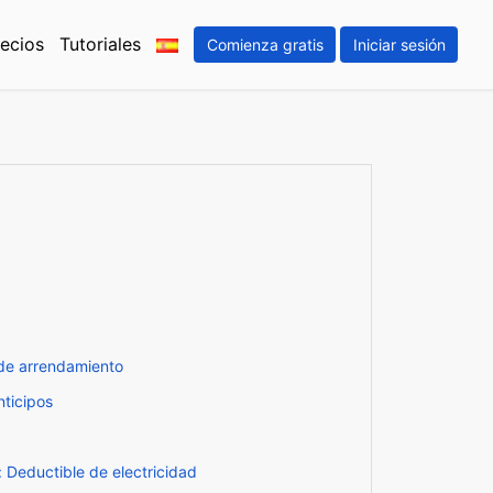
ecios
Tutoriales
Comienza gratis
Iniciar sesión
 de arrendamiento
nticipos
 Deductible de electricidad