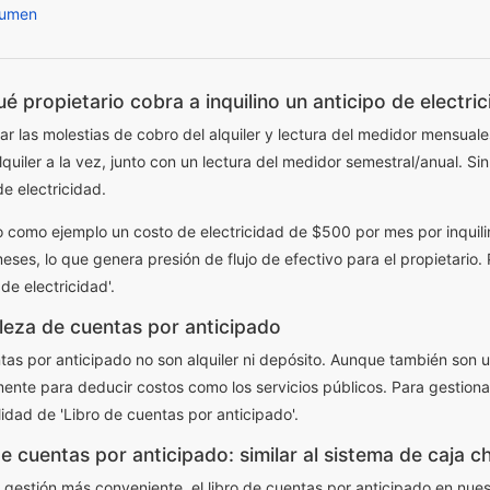
umen
é propietario cobra a inquilino un anticipo de electri
tar las molestias de cobro del alquiler y lectura del medidor mensual
lquiler a la vez, junto con un lectura del medidor semestral/anual. Si
de electricidad.
como ejemplo un costo de electricidad de $500 por mes por inquilin
eses, lo que genera presión de flujo de efectivo para el propietario. P
 de electricidad'.
leza de cuentas por anticipado
tas por anticipado no son alquiler ni depósito. Aunque también son un 
ente para deducir costos como los servicios públicos. Para gestiona
lidad de 'Libro de cuentas por anticipado'.
e cuentas por anticipado: similar al sistema de caja c
 gestión más conveniente, el libro de cuentas por anticipado en nue