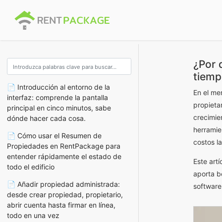
¿Por 
tiemp
📄 Introducción al entorno de la
En el me
interfaz: comprende la pantalla
propietar
principal en cinco minutos, sabe
crecimie
dónde hacer cada cosa.
herramie
📄 Cómo usar el Resumen de
costos l
Propiedades en RentPackage para
entender rápidamente el estado de
Este art
todo el edificio
aporta b
📄 Añadir propiedad administrada:
software
desde crear propiedad, propietario,
abrir cuenta hasta firmar en línea,
todo en una vez