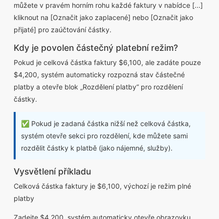
můžete v pravém horním rohu každé faktury v nabídce [...]
kliknout na [Označit jako zaplacené] nebo [Označit jako
přijaté] pro zaúčtování částky.
Kdy je povolen částečný platební režim?
Pokud je celková částka faktury $6,100, ale zadáte pouze
$4,200, systém automaticky rozpozná stav částečné
platby a otevře blok „Rozdělení platby“ pro rozdělení
částky.
✅ Pokud je zadaná částka nižší než celková částka,
systém otevře sekci pro rozdělení, kde můžete sami
rozdělit částky k platbě (jako nájemné, služby).
Vysvětlení příkladu
Celková částka faktury je $6,100, výchozí je režim plné
platby
Zadejte $4,200, systém automaticky otevře obrazovku