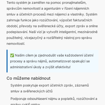
Tento systém je zaměřen na pomoc pronajímatelům,
správcům nemovitostí a agenturám v řízení nájemních
smluv a účetních procesů mezi nájemci a vlastníky. Systém
zahrnuje funkce jako rozúčtování, výpočet fakturačních
období, převody na svěřenecké účty, export zpráv a online
podepisování. Naší vizí je vytvořit inteligentní, mezinárodně
použitelný, vícejazyčný a rozšiřitelný nástroj pro správu
nemovitostí.
✅ Naším cílem je zjednodušit vaše každodenní účetní
procesy a správu nájmů, automatizovat opakující se
administrativní úkoly a zvýšit efektivitu!
Co můžeme nabídnout
Systém poskytuje export účetních zpráv, záznamů
smluv a svěřeneckých účtů
Podporuje odsouhlasení nájmu a poplatků, rozúčtování a
správu cyklů smluv