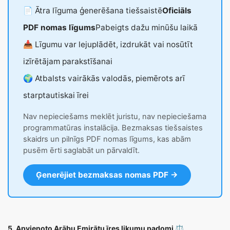
📄 Ātra līguma ģenerēšana tiešsaistē
Oficiāls
PDF nomas līgums
Pabeigts dažu minūšu laikā
📥 Līgumu var lejuplādēt, izdrukāt vai nosūtīt
izīrētājam parakstīšanai
🌍 Atbalsts vairākās valodās, piemērots arī
starptautiskai īrei
Nav nepieciešams meklēt juristu, nav nepieciešama
programmatūras instalācija. Bezmaksas tiešsaistes
skaidrs un pilnīgs PDF nomas līgums, kas abām
pusēm ērti saglabāt un pārvaldīt.
Ģenerējiet bezmaksas nomas PDF →
5. Apvienoto Arābu Emirātu īres likumu padomi ⚖️