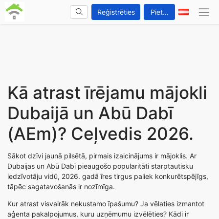
Reģistrēties
Pieteikties
Kā atrast īrējamu mājokli
Dubaijā un Abū Dabī
(AEm)? Ceļvedis 2026.
Sākot dzīvi jaunā pilsētā, pirmais izaicinājums ir mājoklis. Ar
Dubaijas un Abū Dabī pieaugošo popularitāti starptautisku
iedzīvotāju vidū, 2026. gadā īres tirgus paliek konkurētspējīgs,
tāpēc sagatavošanās ir nozīmīga.
Kur atrast visvairāk nekustamo īpašumu? Ja vēlaties izmantot
aģenta pakalpojumus, kuru uzņēmumu izvēlēties? Kādi ir