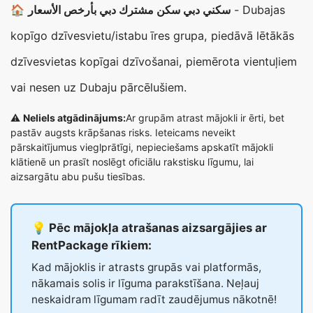
🏠
سكني دبي سكن مشترك دبي بأرخص الأسعار
- Dubajas
kopīgo dzīvesvietu/istabu īres grupa, piedāvā lētākās
dzīvesvietas kopīgai dzīvošanai, piemērota vientuļiem
vai nesen uz Dubaju pārcēlušiem.
⚠️
Neliels atgādinājums:
Ar grupām atrast mājokli ir ērti, bet
pastāv augsts krāpšanas risks. Ieteicams neveikt
pārskaitījumus vieglprātīgi, nepieciešams apskatīt mājokli
klātienē un prasīt noslēgt oficiālu rakstisku līgumu, lai
aizsargātu abu pušu tiesības.
💡 Pēc mājokļa atrašanas aizsargājies ar
RentPackage rīkiem:
Kad mājoklis ir atrasts grupās vai platformās,
nākamais solis ir līguma parakstīšana. Neļauj
neskaidram līgumam radīt zaudējumus nākotnē!