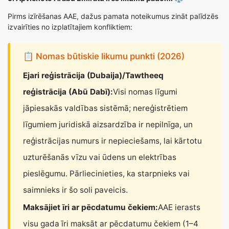
Pirms izīrēšanas AAE, dažus pamata noteikumus zināt palīdzēs
izvairīties no izplatītajiem konfliktiem:
📋 Nomas būtiskie likumu punkti (2026)
Ejari reģistrācija (Dubaija)/Tawtheeq
reģistrācija (Abū Dabī):
Visi nomas līgumi
jāpiesakās valdības sistēmā; nereģistrētiem
līgumiem juridiskā aizsardzība ir nepilnīga, un
reģistrācijas numurs ir nepieciešams, lai kārtotu
uzturēšanās vīzu vai ūdens un elektrības
pieslēgumu. Pārliecinieties, ka starpnieks vai
saimnieks ir šo soli paveicis.
Maksājiet īri ar pēcdatumu čekiem:
AAE ierasts
visu gada īri maksāt ar pēcdatumu čekiem (1–4