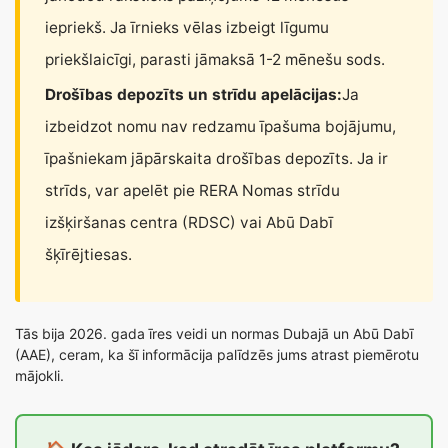
iepriekš. Ja īrnieks vēlas izbeigt līgumu
priekšlaicīgi, parasti jāmaksā 1-2 mēnešu sods.
Drošības depozīts un strīdu apelācijas:
Ja
izbeidzot nomu nav redzamu īpašuma bojājumu,
īpašniekam jāpārskaita drošības depozīts. Ja ir
strīds, var apelēt pie RERA Nomas strīdu
izšķiršanas centra (RDSC) vai Abū Dabī
šķīrējtiesas.
Tās bija 2026. gada īres veidi un normas Dubajā un Abū Dabī
(AAE), ceram, ka šī informācija palīdzēs jums atrast piemērotu
mājokli.