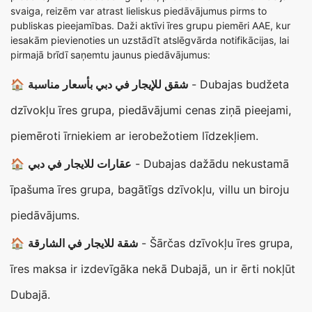
svaiga, reizēm var atrast lieliskus piedāvājumus pirms to
publiskas pieejamības. Daži aktīvi īres grupu piemēri AAE, kur
iesakām pievienoties un uzstādīt atslēgvārda notifikācijas, lai
pirmajā brīdī saņemtu jaunus piedāvājumus:
🏠
شقق للإيجار في دبي بأسعار مناسبة
- Dubajas budžeta
dzīvokļu īres grupa, piedāvājumi cenas ziņā pieejami,
piemēroti īrniekiem ar ierobežotiem līdzekļiem.
🏠
عقارات للايجار في دبي
- Dubajas dažādu nekustamā
īpašuma īres grupa, bagātīgs dzīvokļu, villu un biroju
piedāvājums.
🏠
شقة للايجار في الشارقة
- Šārčas dzīvokļu īres grupa,
īres maksa ir izdevīgāka nekā Dubajā, un ir ērti nokļūt
Dubajā.