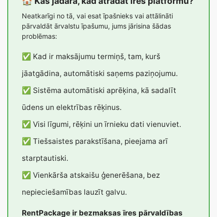
🏠 Kas jādara, kad atradāt īres platformu?
Neatkarīgi no tā, vai esat īpašnieks vai attālināti
pārvaldāt ārvalstu īpašumu, jums jārisina šādas
problēmas:
✅ Kad ir maksājumu termiņš, tam, kurš
jāatgādina, automātiski saņems paziņojumu.
✅ Sistēma automātiski aprēķina, kā sadalīt
ūdens un elektrības rēķinus.
✅ Visi līgumi, rēķini un īrnieku dati vienuviet.
✅ Tiešsaistes parakstīšana, pieejama arī
starptautiski.
✅ Vienkārša atskaišu ģenerēšana, bez
nepieciešamības lauzīt galvu.
RentPackage ir bezmaksas īres pārvaldības