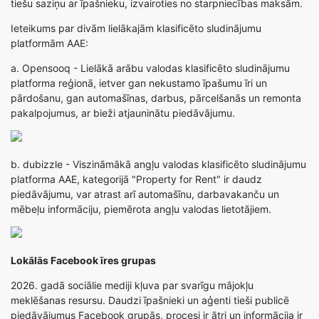
tiešu saziņu ar īpašnieku, izvairoties no starpniecības maksām.
Ieteikums par divām lielākajām klasificēto sludinājumu
platformām AAE:
a.
Opensooq
- Lielākā arābu valodas klasificēto sludinājumu
platforma reģionā, ietver gan nekustamo īpašumu īri un
pārdošanu, gan automašīnas, darbus, pārcelšanās un remonta
pakalpojumus, ar bieži atjauninātu piedāvājumu.
b.
dubizzle
- Viszināmākā angļu valodas klasificēto sludinājumu
platforma AAE, kategorijā "Property for Rent" ir daudz
piedāvājumu, var atrast arī automašīnu, darbavakanču un
mēbeļu informāciju, piemērota angļu valodas lietotājiem.
Lokālās Facebook īres grupas
2026. gadā sociālie mediji kļuva par svarīgu mājokļu
meklēšanas resursu. Daudzi īpašnieki un aģenti tieši publicē
piedāvājumus Facebook grupās, procesi ir ātri un informācija ir