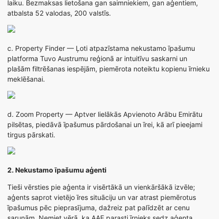
laiku. Bezmaksas lietošana gan saimniekiem, gan aģentiem,
atbalsta 52 valodas, 200 valstīs.
c.
Property Finder
— Ļoti atpazīstama nekustamo īpašumu
platforma Tuvo Austrumu reģionā ar intuitīvu saskarni un
plašām filtrēšanas iespējām, piemērota noteiktu kopienu īrnieku
meklēšanai.
d.
Zoom Property
— Aptver lielākās Apvienoto Arābu Emirātu
pilsētas, piedāvā īpašumus pārdošanai un īrei, kā arī pieejami
tirgus pārskati.
2. Nekustamo īpašumu aģenti
Tieši vērsties pie aģenta ir visērtākā un vienkāršākā izvēle;
aģents saprot vietējo īres situāciju un var atrast piemērotus
īpašumus pēc pieprasījuma, dažreiz pat palīdzēt ar cenu
sarunām. Ņemiet vērā, ka AAE parasti īrnieks sedz aģenta