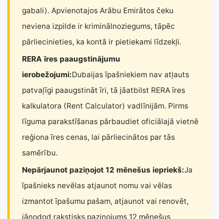
gabali). Apvienotajos Arābu Emirātos čeku
neviena izpilde ir kriminālnoziegums, tāpēc
pārliecinieties, ka kontā ir pietiekami līdzekļi.
RERA īres paaugstinājumu
ierobežojumi:
Dubaijas īpašniekiem nav atļauts
patvaļīgi paaugstināt īri, tā jāatbilst RERA īres
kalkulatora (Rent Calculator) vadlīnijām. Pirms
līguma parakstīšanas pārbaudiet oficiālajā vietnē
reģiona īres cenas, lai pārliecinātos par tās
samērību.
Nepārjaunot paziņojot 12 mēnešus iepriekš:
Ja
īpašnieks nevēlas atjaunot nomu vai vēlas
izmantot īpašumu pašam, atjaunot vai renovēt,
jānodod rakstisks paziņojums 12 mēnešus