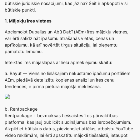
būtiskie juridiskie nosacījumi, kas jāzina? Šeit ir apkopoti visi
būtiskie punkti.
1. Mājokļu īres vietnes
Apciemojot Dubaijas un Abū Dabī (AEm) īres mājokļu vietnes,
var ērti salīdzināt īpašumu atrašanās vietas, cenas un
aprīkojumu, kā arī novērtēt tirgus situāciju, lai pieņemtu
pamatotu lēmumu.
Ieteiktās īres mājaslapas ar lielu apmeklējumu skaitu:
a.
Bayut
— Viens no lielākajiem nekustamo īpašumu portāliem
AEm, piedāvā detalizētu kopienas analīzi un īres cenu
tendences, ir pirmā pietura mājokļa meklēšanā.
b.
Rentpackage
Rentpackage ir bezmaksas tiešsaistes īres pārvaldības
platforma, kas ļauj publicēt sludinājumus bez ierobežojumiem.
Aizpildiet būtiskus datus, pievienojiet attēlus, atbalstu YouTube
video reklāmām, lai ērti apskatītu mājokli tiešsaistē, ietaupot