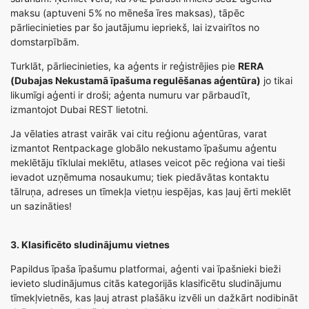
maksu (aptuveni 5% no mēneša īres maksas), tāpēc
pārliecinieties par šo jautājumu iepriekš, lai izvairītos no
domstarpībām.
Turklāt, pārliecinieties, ka aģents ir reģistrējies pie
RERA
(Dubajas Nekustamā īpašuma regulēšanas aģentūra)
jo tikai
likumīgi aģenti ir droši; aģenta numuru var pārbaudīt,
izmantojot Dubai REST lietotni.
Ja vēlaties atrast vairāk vai citu reģionu aģentūras, varat
izmantot
Rentpackage globālo nekustamo īpašumu aģentu
meklētāju tīklu
lai meklētu, atlases veicot pēc reģiona vai tieši
ievadot uzņēmuma nosaukumu; tiek piedāvātas kontaktu
tālruņa, adreses un tīmekļa vietņu iespējas, kas ļauj ērti meklēt
un sazināties!
3. Klasificēto sludinājumu vietnes
Papildus īpaša īpašumu platformai, aģenti vai īpašnieki bieži
ievieto sludinājumus citās kategorijās klasificētu sludinājumu
tīmekļvietnēs, kas ļauj atrast plašāku izvēli un dažkārt nodibināt