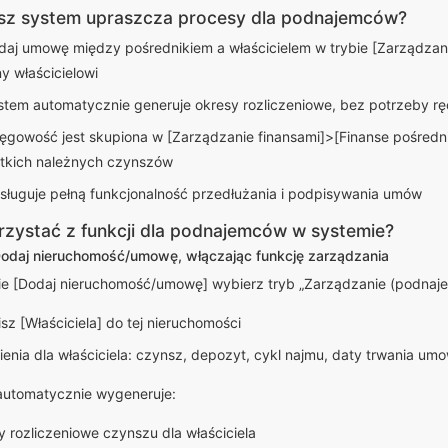
sz system upraszcza procesy dla podnajemców?
aj umowę między pośrednikiem a właścicielem w trybie [Zarządzani
y właścicielowi
tem automatycznie generuje okresy rozliczeniowe, bez potrzeby 
ęgowość jest skupiona w [Zarządzanie finansami]>[Finanse pośredn
tkich należnych czynszów
ługuje pełną funkcjonalność przedłużania i podpisywania umów
rzystać z funkcji dla podnajemców w systemie?
Dodaj nieruchomość/umowę, włączając funkcję zarządzania
ie [Dodaj nieruchomość/umowę] wybierz tryb „Zarządzanie (podnaje
sz [Właściciela] do tej nieruchomości
enia dla właściciela: czynsz, depozyt, cykl najmu, daty trwania um
automatycznie wygeneruje:
 rozliczeniowe czynszu dla właściciela