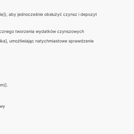
e]), aby jednocześnie obsłużyć czynsz i depozyt
ręcznego tworzenia wydatków czynszowych
ika], umożliwiając natychmiastowe sprawdzenie
m)].
owy