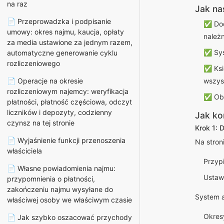
na raz
Jak na
📄 Przeprowadzka i podpisanie
✅ Dod
umowy: okres najmu, kaucja, opłaty
należn
za media ustawione za jednym razem,
✅ Sys
automatyczne generowanie cyklu
rozliczeniowego
✅ Ksi
📄 Operacje na okresie
wszys
rozliczeniowym najemcy: weryfikacja
✅ Obs
płatności, płatność częściowa, odczyt
liczników i depozyty, codzienny
Jak ko
czynsz na tej stronie
Krok 1: 
📄 Wyjaśnienie funkcji przenoszenia
Na stron
właściciela
Przypi
📄 Własne powiadomienia najmu:
Ustawi
przypomnienia o płatności,
zakończeniu najmu wysyłane do
System 
właściwej osoby we właściwym czasie
Okresy
📄 Jak szybko oszacować przychody