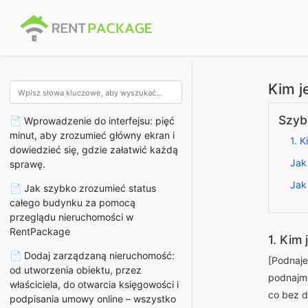
Kim j
Szyb
📄 Wprowadzenie do interfejsu: pięć
minut, aby zrozumieć główny ekran i
1. 
dowiedzieć się, gdzie załatwić każdą
Jak
sprawę.
Jak
📄 Jak szybko zrozumieć status
całego budynku za pomocą
przeglądu nieruchomości w
RentPackage
1. Kim
📄 Dodaj zarządzaną nieruchomość:
[Podnaje
od utworzenia obiektu, przez
podnajmu
właściciela, do otwarcia księgowości i
co bez d
podpisania umowy online – wszystko