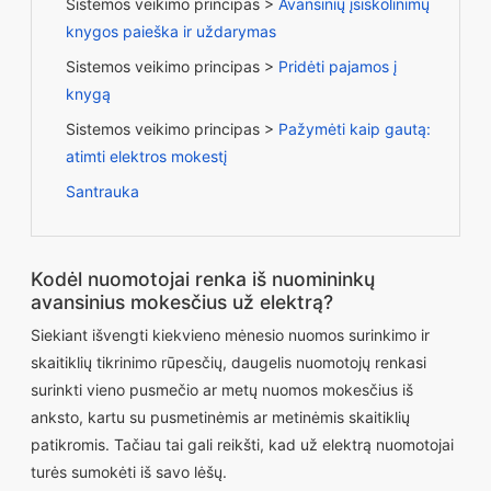
Sistemos veikimo principas >
Avansinių įsiskolinimų
knygos paieška ir uždarymas
Sistemos veikimo principas >
Pridėti pajamos į
knygą
Sistemos veikimo principas >
Pažymėti kaip gautą:
atimti elektros mokestį
Santrauka
Kodėl nuomotojai renka iš nuomininkų
avansinius mokesčius už elektrą?
Siekiant išvengti kiekvieno mėnesio nuomos surinkimo ir
skaitiklių tikrinimo rūpesčių, daugelis nuomotojų renkasi
surinkti vieno pusmečio ar metų nuomos mokesčius iš
anksto, kartu su pusmetinėmis ar metinėmis skaitiklių
patikromis. Tačiau tai gali reikšti, kad už elektrą nuomotojai
turės sumokėti iš savo lėšų.