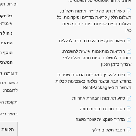
אחת, מחזור אוטומטי של תשלומים.
ופירוט תק
📄 פעולות תקופה לדייר: אימות תשלום,
כל תקו
תשלום חלקי, קריאת מדדים ופיקדונות, כל
אינטרנט
פעולות גביית שכירות ביום-יום נמצאות
כאן
ניהול ת
📄 תיאור פונקציית העברת יתרה לבעלים
התאם א
📄 התראות מותאמות אישית להשכרה:
הוסף חי
תזכורת לתשלום, סיום חוזה, נשלח למי
המשכיר
שצריך בזמן הנכון
דוגמה ט
📄 כיצד להעריך במהירות הכנסות שכירות
בחודש הבא ובשנה מלאה באמצעות קבלות
כאשר מדוב
משוערות ב-RentPackage
לדוגמה:
📄 סיוע תאימות והבהרת אחריות
תקופת השכירות היא 2022/4/24 ע
📄 הסבר תכונת תבניות חוזה
במצב כזה,
📄 מדריך פונקציית שוכר־משנה
תקופת ח
📄 הסבר תשלום חלקי