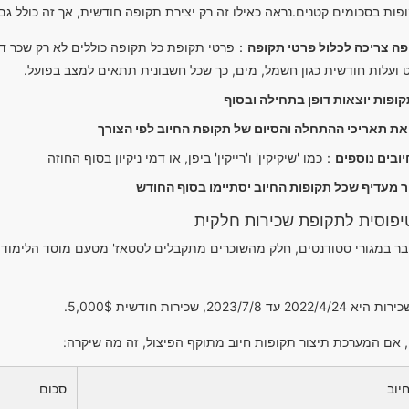
ופות בסכומים קטנים.נראה כאילו זה רק יצירת תקופה חודשית, אך זה כולל גם
פה צריכה לכלול פרטי תקופה
：פרטי תקופת כל תקופה כוללים לא רק שכר דיר
 ועלות חודשית כגון חשמל, מים, כך שכל חשבונית תתאים למצב בפועל.
קופות יוצאות דופן בתחילה ובסוף
ת תאריכי ההתחלה והסיום של תקופת החיוב לפי הצורך
ובים נוספים
：כמו 'שיקיקין' ו'רייקין' ביפן, או דמי ניקיון בסוף החוזה
 מעדיף שכל תקופות החיוב יסתיימו בסוף החודש
יפוסית לתקופת שכירות חלקית
ר במגורי סטודנטים, חלק מהשוכרים מתקבלים לסטאז' מטעם מוסד הלימודים
ד 2023/7/8, שכירות חודשית 5,000$.
 אם המערכת תיצור תקופות חיוב מתוקף הפיצול, זה מה שיקרה:
יוב
סכום