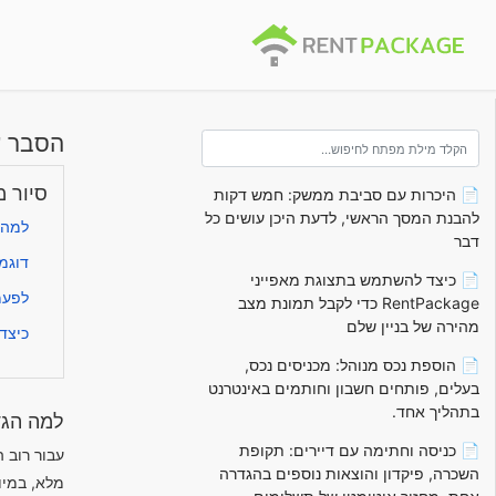
הסבר ע
סיור מ
📄 היכרות עם סביבת ממשק: חמש דקות
להבנת המסך הראשי, לדעת היכן עושים כל
למה 
דבר
דוגמ
📄 כיצד להשתמש בתצוגת מאפייני
לפעמ
RentPackage כדי לקבל תמונת מצב
מהירה של בניין שלם
כיצד
📄 הוספת נכס מנוהל: מכניסים נכס,
בעלים, פותחים חשבון וחותמים באינטרנט
בתהליך אחד.
למה הגד
📄 כניסה וחתימה עם דיירים: תקופת
עבור רוב 
השכרה, פיקדון והוצאות נוספים בהגדרה
מלא, במיו