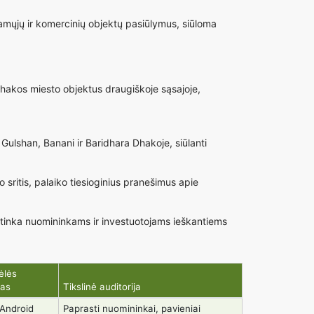
namųjų ir komercinių objektų pasiūlymus, siūloma
hakos miesto objektus draugiškoje sąsajoje,
Gulshan, Banani ir Baridhara Dhakoje, siūlanti
ritis, palaiko tiesioginius pranešimus apie
 tinka nuomininkams ir investuotojams ieškantiems
ėlės
mas
Tikslinė auditorija
Android
Paprasti nuomininkai, pavieniai