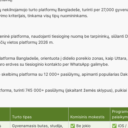
ių nekilnojamojo turto platformų Bangladeše, turinti per 27,000 gyve
vimo kriterijais, tinkama visų tipų nuomininkams.
inė platforma, naudojanti tiesioginę nuomą be tarpininkų, siūlanti D
nčių vietos platformų 2026 m.
tforma Bangladeše, orientuota į didelio poreikio zonas, kaip Uttara, 
uro erdves su tiesioginio kontakto per WhatsApp galimybe.
skelbimų platforma su 12 000+ pasiūlymų, apimanti populiarias Dako s
orma, turinti 745 000+ pasiūlymų (įskaitant žemės sklypus), puikiai
Program
Turto tipas
Komisinis mokestis
palaiky
s
Gyvenamasis butas, studija,
✅ Be jokio
✅ iOS / 