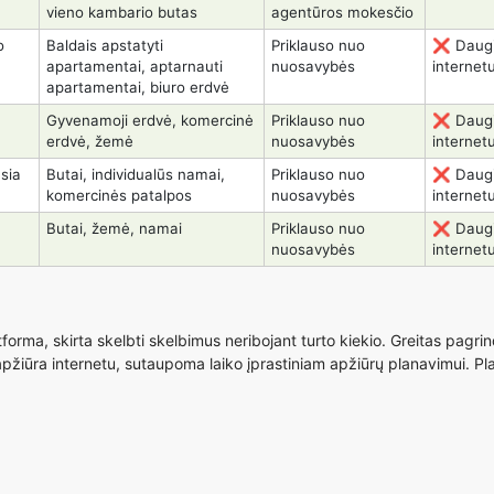
vieno kambario butas
agentūros mokesčio
o
Baldais apstatyti
Priklauso nuo
❌ Daugi
apartamentai, aptarnauti
nuosavybės
internet
apartamentai, biuro erdvė
,
Gyvenamoji erdvė, komercinė
Priklauso nuo
❌ Daugi
erdvė, žemė
nuosavybės
internet
sia
Butai, individualūs namai,
Priklauso nuo
❌ Daugi
komercinės patalpos
nuosavybės
internet
Butai, žemė, namai
Priklauso nuo
❌ Daugi
nuosavybės
internet
, skirta skelbti skelbimus neribojant turto kiekio. Greitas pagrin
žiūra internetu, sutaupoma laiko įprastiniam apžiūrų planavimui. Plat