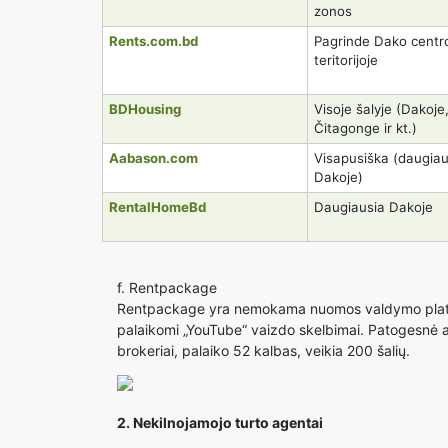
zonos
Rents.com.bd
Pagrinde Dako centr
teritorijoje
BDHousing
Visoje šalyje (Dakoje
Čitagonge ir kt.)
Aabason.com
Visapusiška (daugiau
Dakoje)
RentalHomeBd
Daugiausia Dakoje
f.
Rentpackage
Rentpackage yra nemokama nuomos valdymo platforma
palaikomi „YouTube“ vaizdo skelbimai. Patogesnė ap
brokeriai, palaiko 52 kalbas, veikia 200 šalių.
2. Nekilnojamojo turto agentai