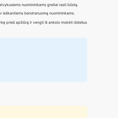
 atvykusiems nuomininkams greitai rasti būstą.
s ar ieškantiems bendranuomą nuomininkams.
ę prieš apžiūrą ir vengti iš anksto mokėti didelius