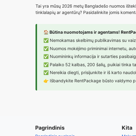
Tai yra mūsų 2026 metų Bangladešo nuomos išteklių
tinklalapių ar agentūrų? Pasidalinkite jomis komen
🏠 Būtina nuomotojams ir agentams! RentP
✅ Nemokamas skelbimų publikavimas su vaizdai
✅ Nuomos mokėjimo priminimai internetu, automa
✅ Nuomininkų informacija ir sutarties pasibai
✅ Palaiko 52 kalbas, 200 šalių, puikiai tinka
✅ Nereikia diegti, prisijunkite ir iš karto naud
👉
Išbandykite RentPackage būsto valdymo 
Pagrindinis
Kita