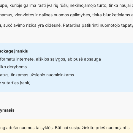
 kurioje galima rasti įvairių rūšių nekilnojamojo turto, tinka naujai
amus, vienvietes ir dalines nuomos galimybes, tinka biudžetiniam
sukčiavimo rizika yra didesnė. Patartina patikrinti nuomotojo tapatyb
ackage įrankiu
formatu internete, aiškios sąlygos, abipusė apsauga
aiko deryboms
matus, tinkamas užsienio nuomininkams
utarties įrankį
ikymasis
ngladešo nuomos taisyklės. Būtinai susipažinkite prieš nuomojantis: