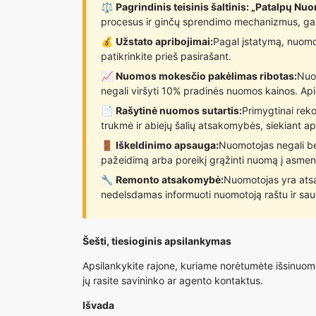
⚖️
Pagrindinis teisinis šaltinis: „Patalpų N
procesus ir ginčų sprendimo mechanizmus, gar
💰
Užstato apribojimai:
Pagal įstatymą, nuomot
patikrinkite prieš pasirašant.
📈
Nuomos mokesčio pakėlimas ribotas:
Nuom
negali viršyti 10% pradinės nuomos kainos. Apie
📄
Rašytinė nuomos sutartis:
Primygtinai rek
trukmė ir abiejų šalių atsakomybės, siekiant aps
🚪
Iškeldinimo apsauga:
Nuomotojas negali be 
pažeidimą arba poreikį grąžinti nuomą į asmeninį
🔧
Remonto atsakomybė:
Nuomotojas yra atsak
nedelsdamas informuoti nuomotoją raštu ir saug
Šešti, tiesioginis apsilankymas
Apsilankykite rajone, kuriame norėtumėte išsinuomoti
jų rasite savininko ar agento kontaktus.
Išvada