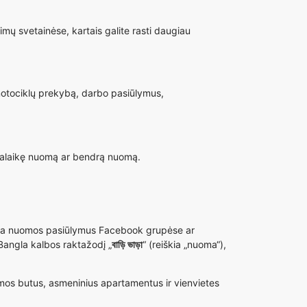
imų svetainėse, kartais galite rasti daugiau
motociklų prekybą, darbo pasiūlymus,
umpalaikę nuomą ar bendrą nuomą.
elbia nuomos pasiūlymus Facebook grupėse ar
 Bangla kalbos raktažodį „
বাড়ি ভাড়া
“ (reiškia „nuoma“),
mos butus, asmeninius apartamentus ir vienvietes