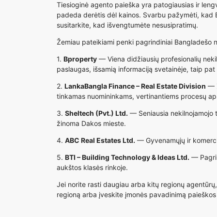
Tiesioginė agento paieška yra patogiausias ir leng
padeda derėtis dėl kainos. Svarbu pažymėti, kad Ba
susitarkite, kad išvengtumėte nesusipratimų.
Žemiau pateikiami penki pagrindiniai Bangladešo ne
1.
Bproperty
— Viena didžiausių profesionalių neki
paslaugas, išsamią informaciją svetainėje, taip pat
2.
LankaBangla Finance – Real Estate Division
— Ž
tinkamas nuomininkams, vertinantiems procesų a
3.
Sheltech (Pvt.) Ltd.
— Seniausia nekilnojamojo tu
žinoma Dakos mieste.
4.
ABC Real Estates Ltd.
— Gyvenamųjų ir komercini
5.
BTI – Building Technology & Ideas Ltd.
— Pagrin
aukštos klasės rinkoje.
Jei norite rasti daugiau arba kitų regionų agentūrų,
regioną arba įveskite įmonės pavadinimą paieškos lau