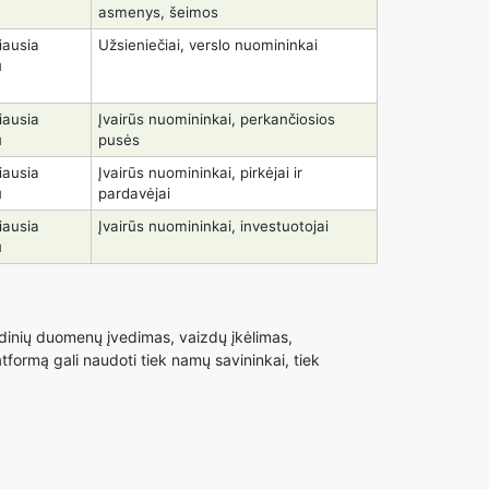
asmenys, šeimos
ausia
Užsieniečiai, verslo nuomininkai
u
ausia
Įvairūs nuomininkai, perkančiosios
u
pusės
ausia
Įvairūs nuomininkai, pirkėjai ir
u
pardavėjai
ausia
Įvairūs nuomininkai, investuotojai
u
dinių duomenų įvedimas, vaizdų įkėlimas,
formą gali naudoti tiek namų savininkai, tiek