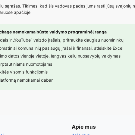
 sąrašas. Tikimės, kad šis vadovas padės jums rasti jūsų svajonių n
taruose apačioje.
ackage nemokama būsto valdymo programinė įranga
s ir „YouTube“ vaizdo įrašais, pritraukite daugiau nuomininkų
tiniai komunalinių paslaugų įrašai ir finansai, atleiskite Excel
gimo datos vienoje vietoje, lengvas kelių nuosavybių valdymas
 tarptautiniams nuomotojams
okitės visomis funkcijomis
platformą nemokamai dabar
Apie mus