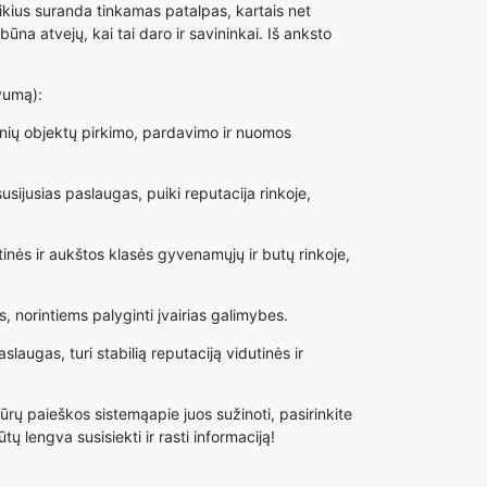
eikius suranda tinkamas patalpas, kartais net
a atvejų, kai tai daro ir savininkai. Iš anksto
vumą):
inių objektų pirkimo, pardavimo ir nuomos
sijusias paslaugas, puiki reputacija rinkoje,
inės ir aukštos klasės gyvenamųjų ir butų rinkoje,
norintiems palyginti įvairias galimybes.
augas, turi stabilią reputaciją vidutinės ir
ūrų paieškos sistemą
apie juos sužinoti, pasirinkite
ų lengva susisiekti ir rasti informaciją!