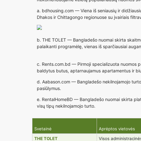
a.
bdhousing.com
— Viena iš seniausių ir didžiaus
Dhakos ir Chittagongo regionuose su įvairiais filtra
b.
THE TOLET
— Bangladešo nuomai skirta skaitmen
palaikanti programėlę, vienas iš sparčiausiai auga
c.
Rents.com.bd
— Pirmoji specializuota nuomos pla
baldytus butus, aptarnaujamus apartamentus ir bi
d.
Aabason.com
— Bangladešo nekilnojamojo turto 
pasiūlymus.
e.
RentalHomeBD
— Bangladešo nuomai skirta platf
visų tipų nekilnojamojo turto.
Svetainė
Aprėptos vietovės
THE TOLET
Visos administracinė