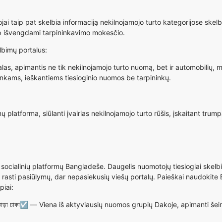
i taip pat skelbia informaciją nekilnojamojo turto kategorijose skelb
taip išvengdami tarpininkavimo mokesčio.
bimų portalus:
s, apimantis ne tik nekilnojamojo turto nuomą, bet ir automobilių, 
nkams, ieškantiems tiesioginio nuomos be tarpininkų.
platforma, siūlanti įvairias nekilnojamojo turto rūšis, įskaitant tr
 socialinių platformų Bangladeše. Daugelis nuomotojų tiesiogiai sk
ma rasti pasiūlymų, dar nepasiekusių viešų portalų. Paieškai naudokite
piai:
াড়া ঢাকা☑
— Viena iš aktyviausių nuomos grupių Dakoje, apimanti šei