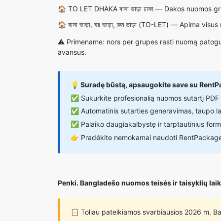
🏠
TO LET DHAKA বাসা ভাড়া ঢাকা
— Dakos nuomos grupė,
🏠
বাসা ভাড়া, ঘর ভাড়া, রুম ভাড়া (TO-LET)
— Apima visus n
⚠️ Primename: nors per grupes rasti nuomą patogu, 
avansus.
💡 Suradę būstą, apsaugokite save su RentP
✅ Sukurkite profesionalią nuomos sutartį PDF 
✅ Automatinis sutarties generavimas, taupo l
✅ Palaiko daugiakalbystę ir tarptautinius for
👉
Pradėkite nemokamai naudoti RentPackage s
Penki. Bangladešo nuomos teisės ir taisyklių la
📋 Toliau pateikiamos svarbiausios 2026 m. Ba