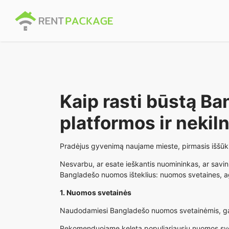
Kaip rasti būstą 
platformos ir nekil
Pradėjus gyvenimą naujame mieste, pirmasis iššūki
Nesvarbu, ar esate ieškantis nuomininkas, ar savin
Bangladešo nuomos išteklius: nuomos svetaines, ag
1. Nuomos svetainės
Naudodamiesi Bangladešo nuomos svetainėmis, galite 
Rekomenduojame keletą populiariausių nuomos sve