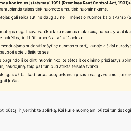
uomos Kontrolės Įstatymas“ 1991 (Premises Rent Control Act, 1991)
r
antuojantis teises tiek nuomotojams, tiek nuomininkams.
ojas gali reikalauti ne daugiau nei 1 mėnesio nuomos kaip avanso (ad
otojas negali savavališkai kelti nuomos mokesčio, nebent yra atlikt
 pakėlimą turi būti pranešta raštu iš anksto.
omenduojama sudaryti rašytinę nuomos sutartį, kurioje aiškiai nurod
augoti abiejų šalių teises.
pagrindo iškeldinti nuomininko, teisėtos iškeldinimo priežastys apim
 naudojimą, taip pat turi būti atlikta teisėta tvarka.
ingas už tai, kad turtas būtų tinkamai prižiūrimas gyvenimui; jei re
oti įrašus.
 būstą, ir įvertinkite aplinką. Kai kurie nuomojami būstai turi tiesiogi