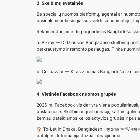
3. Skelbimų svetainės
Be specialių nuomos platformų, agentai ar nuomotoja
pasirinkimų ir tiesiogiai susisiekti su nuomotoju, 
Rekomenduojame du pagrindinius Bangladešo skel
a.
Bikroy
— Didžiausias Bangladešo skelbimų portala
perkraustymo ir remonto paslaugas. Tinka nuomini
b.
Cellbazaar
— Kitas žinomas Bangladešo skelbimų 
4. Vietinės Facebook nuomos grupės
2026 m. Facebook vis dar yra viena populiariausių
puslapiuose. Skelbimai greiti ir nauji, kartais gali
žemiau pateikiamos kelios aktyvios grupės ir pusla
🏠
To-Let in Dhaka, Bangladesh | ব্যাচেলর/ ফ্লাট/ বাসা ভ
patalpas. Informacija dažnai atnaujinama.