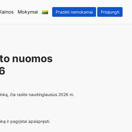
Kainos
Mokymai
Pradėti nemokamai
Prisijungti
sto nuomos
26
inką, čia rasite naudingiausius 2026 m.
ą ir pagrįstai apsispręsti.