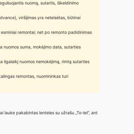
eguliuojantis nuomą, sutartis, iškeldinimo
vance), viršijimas yra neteisėtas, būtinai
i esminiai remontai; net po remonto padidinimas
yta nuomos suma, mokėjimo data, sutarties
a ilgalaikį nuomos nemokėjimą, rimtą sutarties
ikalingas remontas, nuomininkas turi
ai lauke pakabintas lenteles su užrašu „To-let“, ant