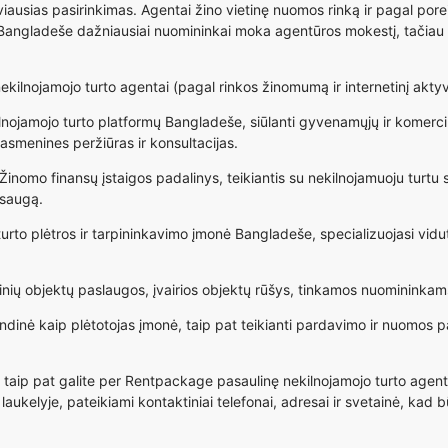
viausias pasirinkimas. Agentai žino vietinę nuomos rinką ir pagal por
ngladeše dažniausiai nuomininkai moka agentūros mokestį, tačiau būn
kilnojamojo turto agentai (pagal rinkos žinomumą ir internetinį akty
lnojamojo turto platformų Bangladeše, siūlanti gyvenamųjų ir komerc
 asmenines peržiūras ir konsultacijas.
inomo finansų įstaigos padalinys, teikiantis su nekilnojamuoju turtu su
psaugą.
rto plėtros ir tarpininkavimo įmonė Bangladeše, specializuojasi vidut
ų objektų paslaugos, įvairios objektų rūšys, tinkamos nuomininkams, 
dinė kaip plėtotojas įmonė, taip pat teikianti pardavimo ir nuomos pasl
 taip pat galite per
Rentpackage pasaulinę nekilnojamojo turto agent
kelyje, pateikiami kontaktiniai telefonai, adresai ir svetainė, kad būt