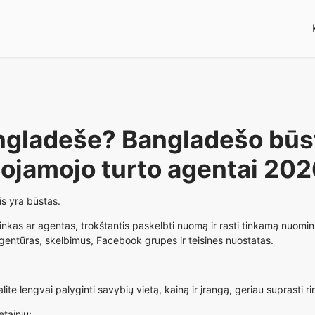
Bangladeše? Bangladešo bū
nojamojo turto agentai 20
s yra būstas.
inkas ar agentas, trokštantis paskelbti nuomą ir rasti tinkamą nuomin
entūras, skelbimus, Facebook grupes ir teisines nuostatas.
lengvai palyginti savybių vietą, kainą ir įrangą, geriau suprasti rink
tainių: