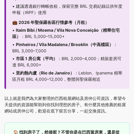
• 建議透過銀行轉帳收租，保留完整 BRL 交易紀錄以供年度
申報（IRPF）使用
💼
2026 年聖保羅各區行情參考（月租）
•
Itaim Bibi / Moema / Vila Nova Conceição（精華住宅
區）
：BRL 5,000–15,000+
•
Pinheiros / Vila Madalena / Brooklin（中高檔區）
：
BRL 3,000–7,000
•
市區 1 房公寓（平均）
：BRL 2,000–4,000；精裝套房可
達 BRL 6,000+
•
里約熱內盧（Rio de Janeiro）
：Leblon、Ipanema 精華
區月租 BRL 4,000–12,000，整體與聖保羅相近
以上就是我們為大家整理的巴西租屋網站及房仲公司資訊，希望今
天提供的資源能幫助到你找到理想的房子。有什麼其他推薦的租屋
網站或房仲公司，歡迎在底下留言分享，一起交換資訊。
🏠 找到房子了，然後呢？不管你是在巴西當房東，還是從