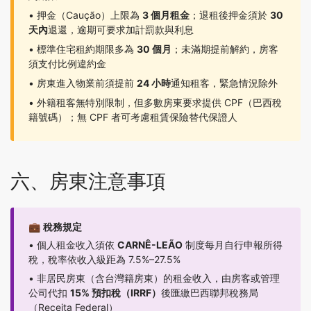
• 押金（Caução）上限為
3 個月租金
；退租後押金須於
30
天內
退還，逾期可要求加計罰款與利息
• 標準住宅租約期限多為
30 個月
；未滿期提前解約，房客
須支付比例違約金
• 房東進入物業前須提前
24 小時
通知租客，緊急情況除外
• 外籍租客無特別限制，但多數房東要求提供 CPF（巴西稅
籍號碼）；無 CPF 者可考慮租賃保險替代保證人
六、房東注意事項
💼
稅務規定
• 個人租金收入須依
CARNÊ-LEÃO
制度每月自行申報所得
稅，稅率依收入級距為 7.5%–27.5%
• 非居民房東（含台灣籍房東）的租金收入，由房客或管理
公司代扣
15% 預扣稅（IRRF）
後匯繳巴西聯邦稅務局
（Receita Federal）