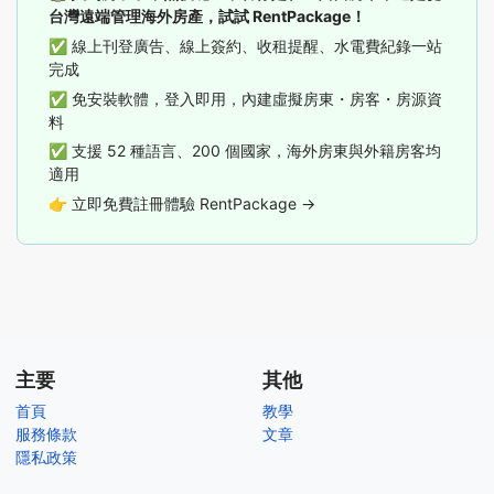
台灣遠端管理海外房產，試試 RentPackage！
✅ 線上刊登廣告、線上簽約、收租提醒、水電費紀錄一站
完成
✅ 免安裝軟體，登入即用，內建虛擬房東・房客・房源資
料
✅ 支援 52 種語言、200 個國家，海外房東與外籍房客均
適用
👉
立即免費註冊體驗 RentPackage →
主要
其他
首頁
教學
服務條款
文章
隱私政策