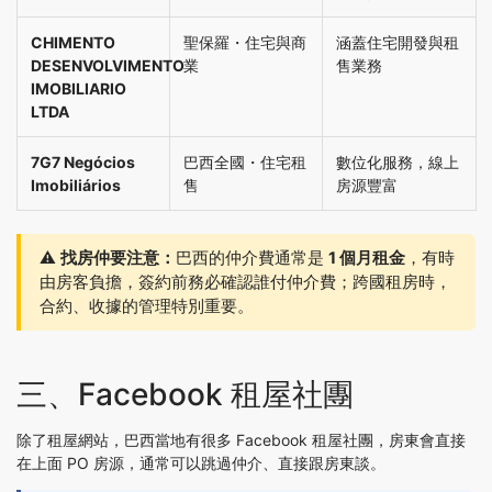
CHIMENTO
聖保羅・住宅與商
涵蓋住宅開發與租
DESENVOLVIMENTO
業
售業務
IMOBILIARIO
LTDA
7G7 Negócios
巴西全國・住宅租
數位化服務，線上
Imobiliários
售
房源豐富
⚠️
找房仲要注意：
巴西的仲介費通常是
1 個月租金
，有時
由房客負擔，簽約前務必確認誰付仲介費；跨國租房時，
合約、收據的管理特別重要。
三、Facebook 租屋社團
除了租屋網站，巴西當地有很多 Facebook 租屋社團，房東會直接
在上面 PO 房源，通常可以跳過仲介、直接跟房東談。