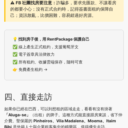
⚠️
FB 社團找房要注意：
詐騙多，要求先匯款、不讓看房
的都要小心；沒有正式合約時，記得簽書面租約保障自
己；資訊散亂，比價困難，容易錯過好房源。
💡 找到房子後，用 RentPackage 保護自己
✅ 線上產生正式租約，支援葡萄牙文
✅ 電子簽章具法律效力
✅ 所有租約、收據雲端保存，隨時可查
👉
免費產生租約 →
四、直接走訪
如果你已經在巴西，可以到想租的區域走走，看看有沒有掛著
「Aluga-se」
（出租）的牌子。這種方式能直接跟房東談，省下仲
介費。聖保羅的
Pinheiros、Vila Madalena、Moema、Itaim
Bibi
是外籍人士與企業租客集中的精華區，值得優先走訪。