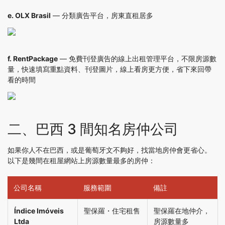
e.
OLX Brasil
— 分類廣告平台，房東直租居多
f.
RentPackage
— 免費刊登廣告的線上出租管理平台，不限房源數
量，快速填寫重點資料、刊登圖片，線上看房更方便，省下來回帶
看的時間
二、巴西 3 間知名房仲公司
如果你人不在巴西，或是葡萄牙文不夠好，找當地房仲會更省心。
以下是幾間在租屋網站上房源數量最多的房仲：
公司名稱
服務範圍
備註
Índice Imóveis
聖保羅・住宅租售
聖保羅在地仲介，
Ltda
房源數量多