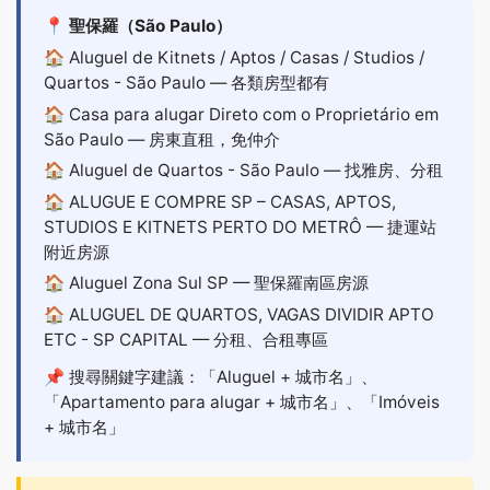
📍 聖保羅（São Paulo）
🏠
Aluguel de Kitnets / Aptos / Casas / Studios /
Quartos - São Paulo
— 各類房型都有
🏠
Casa para alugar Direto com o Proprietário em
São Paulo
— 房東直租，免仲介
🏠
Aluguel de Quartos - São Paulo
— 找雅房、分租
🏠
ALUGUE E COMPRE SP – CASAS, APTOS,
STUDIOS E KITNETS PERTO DO METRÔ
— 捷運站
附近房源
🏠
Aluguel Zona Sul SP
— 聖保羅南區房源
🏠
ALUGUEL DE QUARTOS, VAGAS DIVIDIR APTO
ETC - SP CAPITAL
— 分租、合租專區
📌 搜尋關鍵字建議：「Aluguel + 城市名」、
「Apartamento para alugar + 城市名」、「Imóveis
+ 城市名」