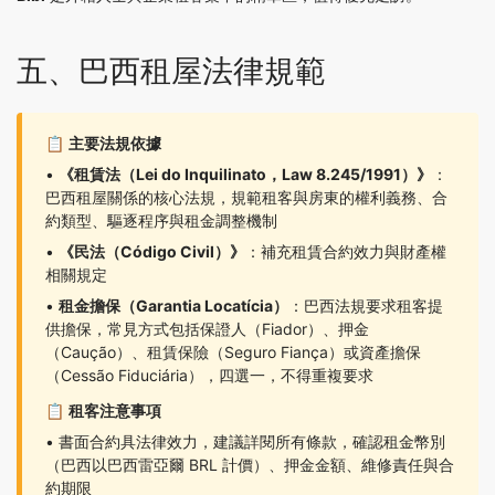
五、巴西租屋法律規範
📋
主要法規依據
•
《租賃法（Lei do Inquilinato，Law 8.245/1991）》
：
巴西租屋關係的核心法規，規範租客與房東的權利義務、合
約類型、驅逐程序與租金調整機制
•
《民法（Código Civil）》
：補充租賃合約效力與財產權
相關規定
•
租金擔保（Garantia Locatícia）
：巴西法規要求租客提
供擔保，常見方式包括保證人（Fiador）、押金
（Caução）、租賃保險（Seguro Fiança）或資產擔保
（Cessão Fiduciária），四選一，不得重複要求
📋
租客注意事項
• 書面合約具法律效力，建議詳閱所有條款，確認租金幣別
（巴西以巴西雷亞爾 BRL 計價）、押金金額、維修責任與合
約期限