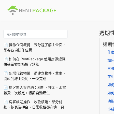
週期
週期
📄 操作介面概覽：五分鐘了解主介面，
掌握各項操作位置
什
📄 如何在 RentPackage 使用房源總覽
如
快速掌握整棟樓宇狀態
三
📄 新增代管物業：從建立物件、業主、
在
開帳到線上簽約，一次完成
如
📄 房客搬入與簽約：租期、押金、水電
雜費一次設定，帳期自動產生
如
功
📄 房客帳期操作：收款核銷、部分付
款、抄表及押金，日常收租都在這一頁
小