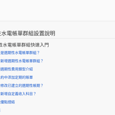
性水電帳單群組設置說明
性水電帳單群組快速入門
麼是週期性水電帳單群組？
何新增週期性水電帳單群組？
種週期性費用類型介紹
租約中添加定期的賬單
何修改已建立的週期性帳期？
何新增自定義收入科目？
能優點總結
結