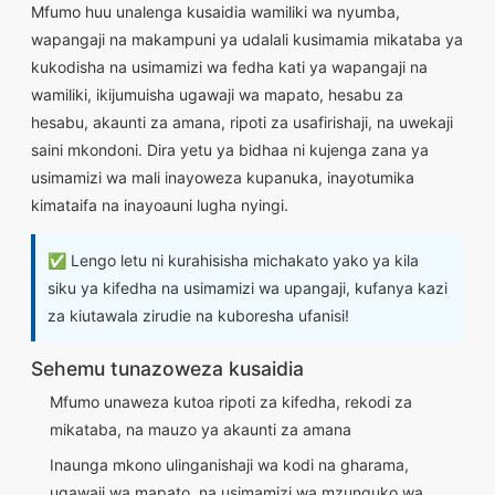
Mfumo huu unalenga kusaidia wamiliki wa nyumba,
wapangaji na makampuni ya udalali kusimamia mikataba ya
kukodisha na usimamizi wa fedha kati ya wapangaji na
wamiliki, ikijumuisha ugawaji wa mapato, hesabu za
hesabu, akaunti za amana, ripoti za usafirishaji, na uwekaji
saini mkondoni. Dira yetu ya bidhaa ni kujenga zana ya
usimamizi wa mali inayoweza kupanuka, inayotumika
kimataifa na inayoauni lugha nyingi.
✅ Lengo letu ni kurahisisha michakato yako ya kila
siku ya kifedha na usimamizi wa upangaji, kufanya kazi
za kiutawala zirudie na kuboresha ufanisi!
Sehemu tunazoweza kusaidia
Mfumo unaweza kutoa ripoti za kifedha, rekodi za
mikataba, na mauzo ya akaunti za amana
Inaunga mkono ulinganishaji wa kodi na gharama,
ugawaji wa mapato, na usimamizi wa mzunguko wa