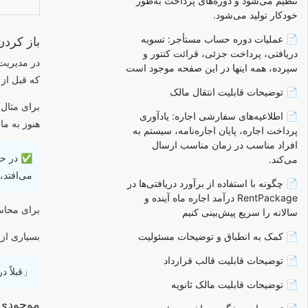
تنظیم می‌شود و دوره‌های پرداخت به‌طور
خودکار تولید می‌شود.
📄 عملیات دوره حساب مستأجر: تسویه
باز کردن
دریافتی، پرداخت جزئی، قرائت کنتور و
سپرده، همه اینها در این صفحه موجود است
که قبل از
📄 توضیحات قابلیت انتقال مالک
📄 اطلاعیه‌های سفارشی اجاره: یادآوری
هنوز به ما
پرداخت اجاره، پایان اجاره‌نامه، سیستم به
افراد مناسب در زمان مناسب ارسال
✅ در حسا
می‌کند.
می‌افتد،
📄 چگونه با استفاده از برآورد دریافتی‌ها در
RentPackage درآمد اجاره ماه آینده و
برای محاسبه
سالانه را سریع پیش‌بینی کنیم
📄 کمک به انطباق و توضیحات مسئولیت
بسیاری از
📄 توضیحات قابلیت قالب قرارداد
「قبلاً د
📄 توضیحات قابلیت مالک ثانویه
موجودی 