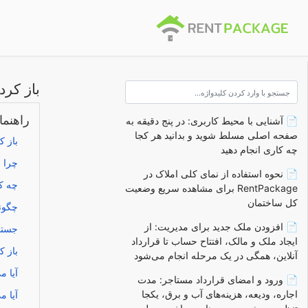
باز کر
راهنم
📄 آشنایی با محیط کاربری: در پنج دقیقه به
صفحه اصلی مسلط شوید و بدانید هر کجا
باز 
چه کاری انجام دهید
چرا ب
📄 نحوه استفاده از نمای کلی املاک در
چه کس
RentPackage برای مشاهده سریع وضعیت
کل ساختمان
چگونه
📄 افزودن ملک جدید برای مدیریت: از
جستج
ایجاد ملک و مالک، افتتاح حساب تا قرارداد
باز ک
آنلاین، همگی در یک مرحله انجام می‌شود
آیا م
📄 ورود و امضای قرارداد مستاجر: مدت
اجاره، ودیعه، هزینه‌های آب و برق، یکجا
آیا م