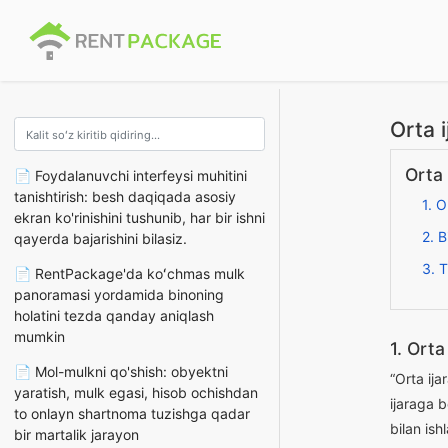
Orta 
Orta 
📄 Foydalanuvchi interfeysi muhitini
tanishtirish: besh daqiqada asosiy
1. O
ekran ko'rinishini tushunib, har bir ishni
2. B
qayerda bajarishini bilasiz.
3. T
📄 RentPackage'da koʻchmas mulk
panoramasi yordamida binoning
holatini tezda qanday aniqlash
mumkin
1. Orta
📄 Mol-mulkni qo'shish: obyektni
“Orta ija
yaratish, mulk egasi, hisob ochishdan
ijaraga b
to onlayn shartnoma tuzishga qadar
bilan is
bir martalik jarayon