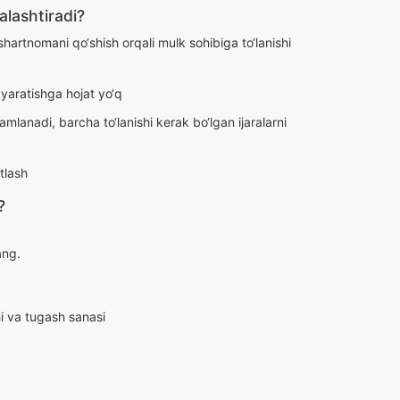
alashtiradi?
shartnomani qo‘shish orqali mulk sohibiga to‘lanishi
 yaratishga hojat yo‘q
lanadi, barcha to‘lanishi kerak bo‘lgan ijaralarni
tlash
?
ang.
shi va tugash sanasi