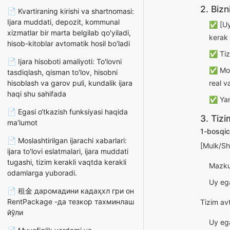
2. Bizn
📄 Kvartiraning kirishi va shartnomasi:
Ijara muddati, depozit, kommunal
✅ [Uyd
xizmatlar bir marta belgilab qo'yiladi,
kerak 
hisob-kitoblar avtomatik hosil bo'ladi
✅ Tizi
📄 Ijara hisoboti amaliyoti: To'lovni
✅ Moli
tasdiqlash, qisman to'lov, hisobni
hisoblash va garov puli, kundalik ijara
real v
haqi shu sahifada
✅ Yang
📄 Egasi o‘tkazish funksiyasi haqida
3. Tizi
ma'lumot
1-bosqic
📄 Moslashtirilgan ijarachi xabarlari:
[Mulk/Sha
ijara to'lovi eslatmalari, ijara muddati
tugashi, tizim kerakli vaqtda kerakli
Mazkur
odamlarga yuboradi.
Uy ega
📄 租金 даромадини кадаҳхл гри он
RentPackage -да тезкор тахминлаш
Tizim av
йўли
Uy ega