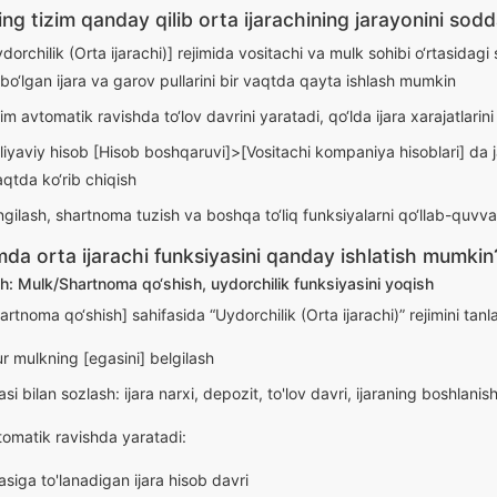
ing tizim qanday qilib orta ijarachining jarayonini sodd
orchilik (Orta ijarachi)] rejimida vositachi va mulk sohibi o‘rtasidagi 
bo‘lgan ijara va garov pullarini bir vaqtda qayta ishlash mumkin
m avtomatik ravishda to‘lov davrini yaratadi, qo‘lda ijara xarajatlarini
yaviy hisob [Hisob boshqaruvi]>[Vositachi kompaniya hisoblari] da jam
aqtda ko‘rib chiqish
ilash, shartnoma tuzish va boshqa to‘liq funksiyalarni qo‘llab-quvva
mda orta ijarachi funksiyasini qanday ishlatish mumkin
h: Mulk/Shartnoma qo‘shish, uydorchilik funksiyasini yoqish
rtnoma qo‘shish] sahifasida “Uydorchilik (Orta ijarachi)” rejimini tanl
 mulkning [egasini] belgilash
si bilan sozlash: ijara narxi, depozit, to'lov davri, ijaraning boshlani
tomatik ravishda yaratadi:
siga to'lanadigan ijara hisob davri