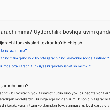
ijarachi nima? Uydorchilik boshqaruvini qanda
ijarachi funksiyalari tezkor ko‘rib chiqish
rta ijarachi nima?
izning tizim qanday qilib orta ijarachining jarayonini soddalashtiradi?
izimda orta ijarachi funksiyasini qanday ishlatish mumkin?
 ijarachi nima?
rachi” - bu vositachi yoki tashkilot butun bino yoki bir nechta xonalar
eradigan modellardir. Bu rolga ega bo‘lganlar mulk sohibi va ijarachil
hlashi kerak, yaxshi tizim yordamidan foydalanmasalar, boshqaruv qiy