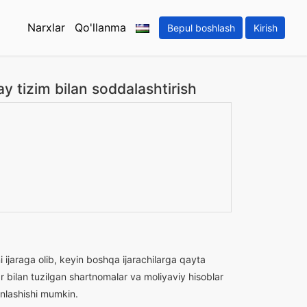
Narxlar
Qo'llanma
Bepul boshlash
Kirish
y tizim bilan soddalashtirish
ni ijaraga olib, keyin boshqa ijarachilarga qayta
ar bilan tuzilgan shartnomalar va moliyaviy hisoblar
inlashishi mumkin.