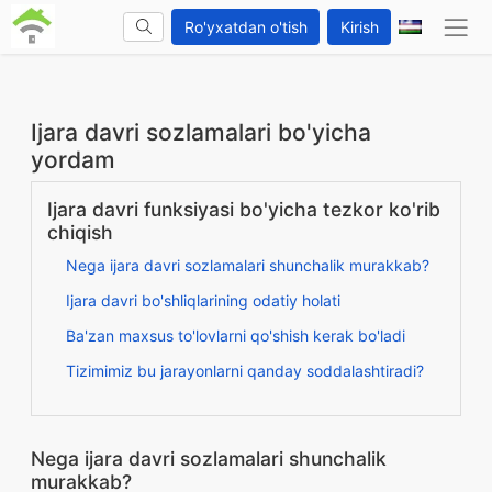
Ro'yxatdan o'tish
Kirish
Ijara davri sozlamalari bo'yicha
yordam
Ijara davri funksiyasi bo'yicha tezkor ko'rib
chiqish
Nega ijara davri sozlamalari shunchalik murakkab?
Ijara davri bo'shliqlarining odatiy holati
Ba'zan maxsus to'lovlarni qo'shish kerak bo'ladi
Tizimimiz bu jarayonlarni qanday soddalashtiradi?
Nega ijara davri sozlamalari shunchalik
murakkab?