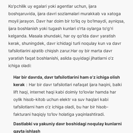
Ko'pchilik uy egalari yoki agentlar uchun, ijara
boshqaruvida, ijara davri sozlamalari murakkab va xatoga
moyil jarayon. Davr har doim bir to'liq oy bo'lmaydi, ayniqsa,
ijara boshlanish yoki tugash kunlari o'rta oylarga to'g'ri
kelganda. Masala shundaki, har oy qo'lda davr yaratish
kerak, shuningdek, davr ichidagi turli noqulay kun va davr
tafsilotlarini ajratib chiqish zarur.Har oy bir marta davr
yaratish faqat boshlanishi, aslida quyidagi jihatlarni o'z
ichiga oladi:
Har bir davrda, davr tafsilotlarini ham o'z ichiga olish
kerak
：Har bir davr tafsilotlari nafaqat ijara haqini, balki
lift haqi, internet haqi kabi doimiy to'lovlar hamda har
oylik hisob-kitob uchun elektr va suv haqlari kabi
tafsilotlarni ham o'z ichiga oladi, bu har bir hisob-
fakturani haqiqiy to'lov holatiga yaqinlashtiradi.
Dastlabki va yakuniy davr boshidagi noqulay kunlarni
qayta ishlash