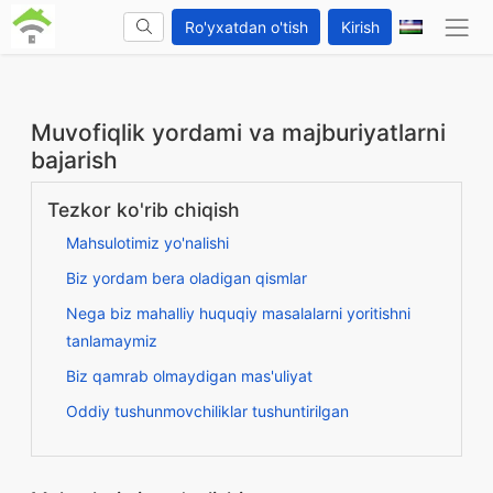
Ro'yxatdan o'tish
Kirish
Muvofiqlik yordami va majburiyatlarni
bajarish
Tezkor ko'rib chiqish
Mahsulotimiz yo'nalishi
Biz yordam bera oladigan qismlar
Nega biz mahalliy huquqiy masalalarni yoritishni
tanlamaymiz
Biz qamrab olmaydigan mas'uliyat
Oddiy tushunmovchiliklar tushuntirilgan