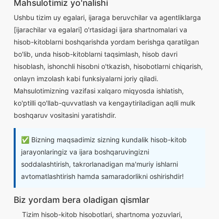
Mahsulotimiz yo'nalishi
Ushbu tizim uy egalari, ijaraga beruvchilar va agentliklarga
[ijarachilar va egalari] o'rtasidagi ijara shartnomalari va
hisob-kitoblarni boshqarishda yordam berishga qaratilgan
bo'lib, unda hisob-kitoblarni taqsimlash, hisob davri
hisoblash, ishonchli hisobni o'tkazish, hisobotlarni chiqarish,
onlayn imzolash kabi funksiyalarni joriy qiladi.
Mahsulotimizning vazifasi xalqaro miqyosda ishlatish,
ko'ptilli qo'llab-quvvatlash va kengaytiriladigan aqlli mulk
boshqaruv vositasini yaratishdir.
✅ Bizning maqsadimiz sizning kundalik hisob-kitob
jarayonlaringiz va ijara boshqaruvingizni
soddalashtirish, takrorlanadigan ma'muriy ishlarni
avtomatlashtirish hamda samaradorlikni oshirishdir!
Biz yordam bera oladigan qismlar
Tizim hisob-kitob hisobotlari, shartnoma yozuvlari,