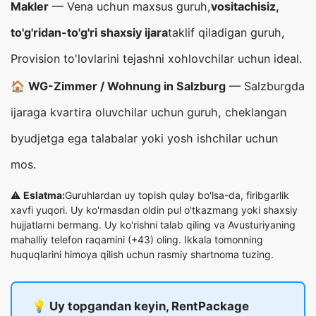
Makler
— Vena uchun maxsus guruh,
vositachisiz,
to'g'ridan-to'g'ri shaxsiy ijara
taklif qiladigan guruh,
Provision to'lovlarini tejashni xohlovchilar uchun ideal.
🏠
WG-Zimmer / Wohnung in Salzburg
— Salzburgda
ijaraga kvartira oluvchilar uchun guruh, cheklangan
byudjetga ega talabalar yoki yosh ishchilar uchun
mos.
⚠️
Eslatma:
Guruhlardan uy topish qulay bo'lsa-da, firibgarlik
xavfi yuqori. Uy ko'rmasdan oldin pul o'tkazmang yoki shaxsiy
hujjatlarni bermang. Uy ko'rishni talab qiling va Avusturiyaning
mahalliy telefon raqamini (+43) oling. Ikkala tomonning
huquqlarini himoya qilish uchun rasmiy shartnoma tuzing.
💡 Uy topgandan keyin, RentPackage