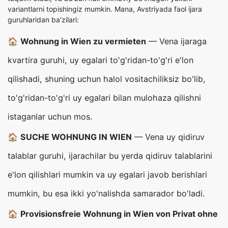
variantlarni topishingiz mumkin. Mana, Avstriyada faol ijara
guruhlaridan ba'zilari:
🏠
Wohnung in Wien zu vermieten
— Vena ijaraga
kvartira guruhi, uy egalari to'g'ridan-to'g'ri e'lon
qilishadi, shuning uchun halol vositachiliksiz bo'lib,
to'g'ridan-to'g'ri uy egalari bilan mulohaza qilishni
istaganlar uchun mos.
🏠
SUCHE WOHNUNG IN WIEN
— Vena uy qidiruv
talablar guruhi, ijarachilar bu yerda qidiruv talablarini
e'lon qilishlari mumkin va uy egalari javob berishlari
mumkin, bu esa ikki yo'nalishda samarador bo'ladi.
🏠
Provisionsfreie Wohnung in Wien von Privat ohne