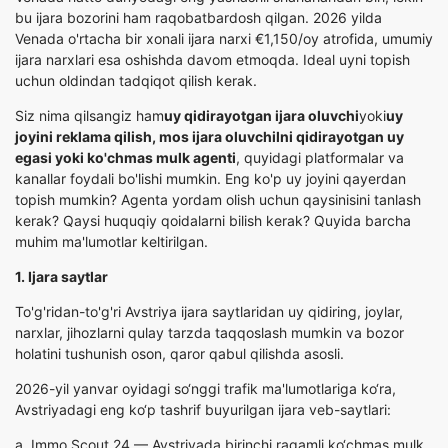
bu ijara bozorini ham raqobatbardosh qilgan. 2026 yilda
Venada o'rtacha bir xonali ijara narxi €1,150/oy atrofida, umumiy
ijara narxlari esa oshishda davom etmoqda. Ideal uyni topish
uchun oldindan tadqiqot qilish kerak.
Siz nima qilsangiz ham
uy qidirayotgan ijara oluvchi
yoki
uy
joyini reklama qilish, mos ijara oluvchilni qidirayotgan uy
egasi yoki ko'chmas mulk agenti
, quyidagi platformalar va
kanallar foydali bo'lishi mumkin. Eng ko'p uy joyini qayerdan
topish mumkin? Agenta yordam olish uchun qaysinisini tanlash
kerak? Qaysi huquqiy qoidalarni bilish kerak? Quyida barcha
muhim ma'lumotlar keltirilgan.
1. Ijara saytlar
To'g'ridan-to'g'ri Avstriya ijara saytlaridan uy qidiring, joylar,
narxlar, jihozlarni qulay tarzda taqqoslash mumkin va bozor
holatini tushunish oson, qaror qabul qilishda asosli.
2026-yil yanvar oyidagi so‘nggi trafik ma'lumotlariga ko‘ra,
Avstriyadagi eng ko‘p tashrif buyurilgan ijara veb-saytlari:
a.
Immo Scout 24
— Avstriyada birinchi raqamli ko‘chmas mulk