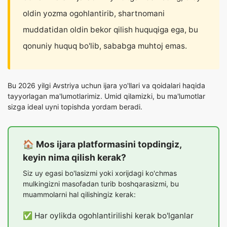
oldin yozma ogohlantirib, shartnomani
muddatidan oldin bekor qilish huquqiga ega, bu
qonuniy huquq bo'lib, sababga muhtoj emas.
Bu 2026 yilgi Avstriya uchun ijara yo'llari va qoidalari haqida
tayyorlagan ma'lumotlarimiz. Umid qilamizki, bu ma'lumotlar
sizga ideal uyni topishda yordam beradi.
🏠 Mos ijara platformasini topdingiz,
keyin nima qilish kerak?
Siz uy egasi bo'lasizmi yoki xorijdagi ko'chmas
mulkingizni masofadan turib boshqarasizmi, bu
muammolarni hal qilishingiz kerak:
✅ Har oylikda ogohlantirilishi kerak bo'lganlar