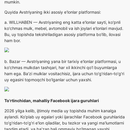
mumkin.
Quyida Avstriyaning ikki asosiy e'lonlar platformasi:
a.
WILLHABEN
— Avstriyaning eng katta e'lonlar sayti, ko'pnli
ko'chmas mulk, mebel, avtomobil va ish joylari e'lonlari mavjud.
Bu, uy topishda tekshiriladigan asosiy platforma bo'lib, ilovasi
ham bor.
b.
Bazar
— Avstriyaning yana bir tarixiy e'lonlar platformasi, u
ko'chmas mulkdan tashqari, har xil ikkinchi qo'l buyumlarga
ham ega. Ba'zi mulklar vositachisiz, ijara uchun to'g'ridan-to'g'ri
uy egasini topmoqchi bo'lganlar uchun yaxshi.
To'rtinchidan, mahalliy Facebook ijara guruhlari
2026 yilga kelib, ijtimoiy media uy topishda muhim kanalga
aylandi. Ko'plab uy egalari yoki ijarachilar Facebook guruhlarida
to'g'ridan-to'g'ri e'lon qiladilar, bu tezkor va yangi ma'lumotlarni
taqdim etadi, va ba'zan hali ommaviy bo'lmagan yaxshi