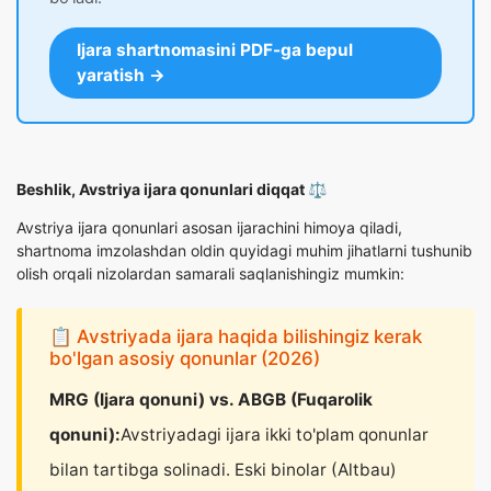
Ijara shartnomasini PDF-ga bepul
yaratish →
Beshlik, Avstriya ijara qonunlari diqqat ⚖️
Avstriya ijara qonunlari asosan ijarachini himoya qiladi,
shartnoma imzolashdan oldin quyidagi muhim jihatlarni tushunib
olish orqali nizolardan samarali saqlanishingiz mumkin:
📋 Avstriyada ijara haqida bilishingiz kerak
bo'lgan asosiy qonunlar (2026)
MRG (Ijara qonuni) vs. ABGB (Fuqarolik
qonuni):
Avstriyadagi ijara ikki to'plam qonunlar
bilan tartibga solinadi. Eski binolar (Altbau)