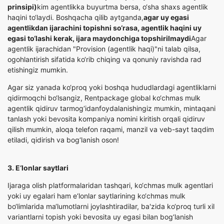
prinsipi)
kim agentlikka buyurtma bersa, o‘sha shaxs agentlik
haqini to‘laydi. Boshqacha qilib aytganda,
agar uy egasi
agentlikdan ijarachini topishni so‘rasa, agentlik haqini uy
egasi to‘lashi kerak, ijara maydonchiga topshirilmaydi
Agar
agentlik ijarachidan "Provision (agentlik haqi)"ni talab qilsa,
ogohlantirish sifatida ko‘rib chiqing va qonuniy ravishda rad
etishingiz mumkin.
Agar siz yanada ko‘proq yoki boshqa hududlardagi agentliklarni
qidirmoqchi bo‘lsangiz,
Rentpackage global ko‘chmas mulk
agentlik qidiruv tarmog‘idan
foydalanishingiz mumkin, mintaqani
tanlash yoki bevosita kompaniya nomini kiritish orqali qidiruv
qilish mumkin, aloqa telefon raqami, manzil va veb-sayt taqdim
etiladi, qidirish va bog‘lanish oson!
3. E‘lonlar saytlari
Ijaraga olish platformalaridan tashqari, ko‘chmas mulk agentlari
yoki uy egalari ham e‘lonlar saytlarining ko‘chmas mulk
bo‘limlarida ma‘lumotlarni joylashtiradilar, ba'zida ko‘proq turli xil
variantlarni topish yoki bevosita uy egasi bilan bog‘lanish