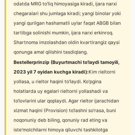
odatda MRG to'liq himoyasiga kiradi, ijara narxi
chegaralari shu jumlaga kiradi; yangi binolar yoki
yangi qurilgan hashamatli uylar faqat ABGB bilan
tartibga solinishi mumkin, ijara narxi erkinroq.
Shartnoma imzolashdan oldin kvartirangiz qaysi
qonunga amal qilishini tasdiqlang.
Bestellerprinzip (Buyurtmachi to'laydi tamoyili,
2023 yil 7 oyidan kuchga kiradi):
Kim rieltorni
yollasa, u rieltor haqini to'laydi. Ko'pgina
holatlarda uy egalari rieltorni yollashadi va
to‘lovlarini ular qoplaydi. Agar rieltor ijarachidan
xizmat haqini (Provision) to‘lashni so'rasa, buni
noqonuniy deb biling, qonuniy rad eting va
iste'molchilarni himoya qiluvchi tashkilotga