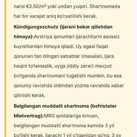
narxi €2.50/m² yoki undan yuqori. Shartnomada
har bir xarajat aniq ko'rsatilishi kerak.
Kündigungsschutz (ijarani bekor qilishdan
himoya):
Avstriya qonunlari ijarachilarni asossiz
kuyishlardan himoya qiladi. Uy egasi faqat
qonunan tan olingan sabablar (masalan, ijara
haqini to'lamaslik, uyga jiddiy zarar) mavjud
bo'lganda shartnomani tugatishi mumkin, bu esa
qonuniy ravishda oldindan yozma ravishda xabar
qilinishi kerak.
Belgilangan muddatli shartnoma (befristeter
Mietvertrag):
MRG qoidalariga binoan,
belgilangan muddatli shartnoma kamida 3 yil
bo'lishi kerak. Ijarachi 1 yil o'tganidan so'ng, 3 oy