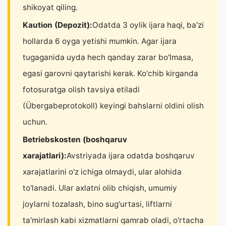
shikoyat qiling.
Kaution (Depozit):
Odatda 3 oylik ijara haqi, ba'zi
hollarda 6 oyga yetishi mumkin. Agar ijara
tugaganida uyda hech qanday zarar bo'lmasa,
egasi garovni qaytarishi kerak. Ko'chib kirganda
fotosuratga olish tavsiya etiladi
(Übergabeprotokoll) keyingi bahslarni oldini olish
uchun.
Betriebskosten (boshqaruv
xarajatlari):
Avstriyada ijara odatda boshqaruv
xarajatlarini o'z ichiga olmaydi, ular alohida
to'lanadi. Ular axlatni olib chiqish, umumiy
joylarni tozalash, bino sug'urtasi, liftlarni
ta'mirlash kabi xizmatlarni qamrab oladi, o'rtacha