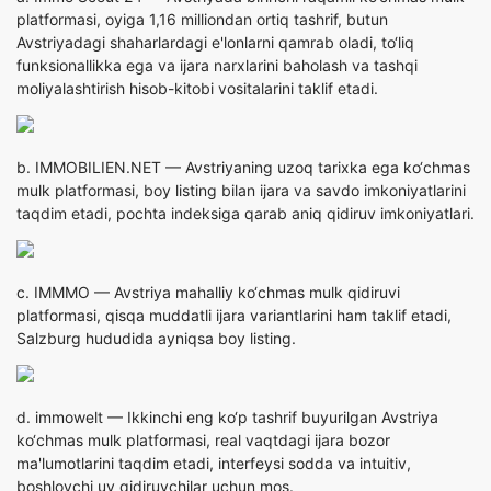
platformasi, oyiga 1,16 milliondan ortiq tashrif, butun
Avstriyadagi shaharlardagi e'lonlarni qamrab oladi, to‘liq
funksionallikka ega va ijara narxlarini baholash va tashqi
moliyalashtirish hisob-kitobi vositalarini taklif etadi.
b.
IMMOBILIEN.NET
— Avstriyaning uzoq tariхka ega ko‘chmas
mulk platformasi, boy listing bilan ijara va savdo imkoniyatlarini
taqdim etadi, pochta indeksiga qarab aniq qidiruv imkoniyatlari.
c.
IMMMO
— Avstriya mahalliy ko‘chmas mulk qidiruvi
platformasi, qisqa muddatli ijara variantlarini ham taklif etadi,
Salzburg hududida ayniqsa boy listing.
d.
immowelt
— Ikkinchi eng ko‘p tashrif buyurilgan Avstriya
ko‘chmas mulk platformasi, real vaqtdagi ijara bozor
ma'lumotlarini taqdim etadi, interfeysi sodda va intuitiv,
boshlovchi uy qidiruvchilar uchun mos.