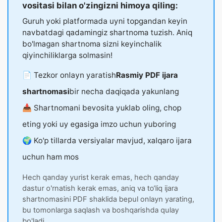
vositasi bilan o'zingizni himoya qiling:
Guruh yoki platformada uyni topgandan keyin
navbatdagi qadamingiz shartnoma tuzish. Aniq
bo'lmagan shartnoma sizni keyinchalik
qiyinchiliklarga solmasin!
📄 Tezkor onlayn yaratish
Rasmiy PDF ijara
shartnomasi
bir necha daqiqada yakunlang
📥 Shartnomani bevosita yuklab oling, chop
eting yoki uy egasiga imzo uchun yuboring
🌍 Ko'p tillarda versiyalar mavjud, xalqaro ijara
uchun ham mos
Hech qanday yurist kerak emas, hech qanday
dastur o'rnatish kerak emas, aniq va to‘liq ijara
shartnomasini PDF shaklida bepul onlayn yarating,
bu tomonlarga saqlash va boshqarishda qulay
bo'ladi.