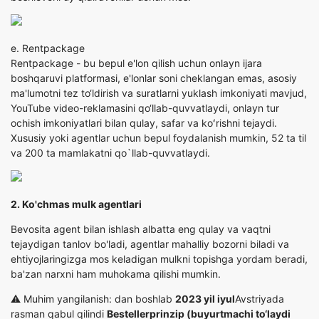
e.
Rentpackage
Rentpackage - bu bepul e'lon qilish uchun onlayn ijara
boshqaruvi platformasi, e'lonlar soni cheklangan emas, asosiy
ma'lumotni tez to‘ldirish va suratlarni yuklash imkoniyati mavjud,
YouTube video-reklamasini qo‘llab-quvvatlaydi, onlayn tur
ochish imkoniyatlari bilan qulay, safar va koʻrishni tejaydi.
Xususiy yoki agentlar uchun bepul foydalanish mumkin, 52 ta til
va 200 ta mamlakatni qo`llab-quvvatlaydi.
2. Ko'chmas mulk agentlari
Bevosita agent bilan ishlash albatta eng qulay va vaqtni
tejaydigan tanlov bo'ladi, agentlar mahalliy bozorni biladi va
ehtiyojlaringizga mos keladigan mulkni topishga yordam beradi,
ba'zan narxni ham muhokama qilishi mumkin.
⚠️ Muhim yangilanish: dan boshlab
2023 yil iyul
Avstriyada
rasman qabul qilindi
Bestellerprinzip (buyurtmachi to‘laydi