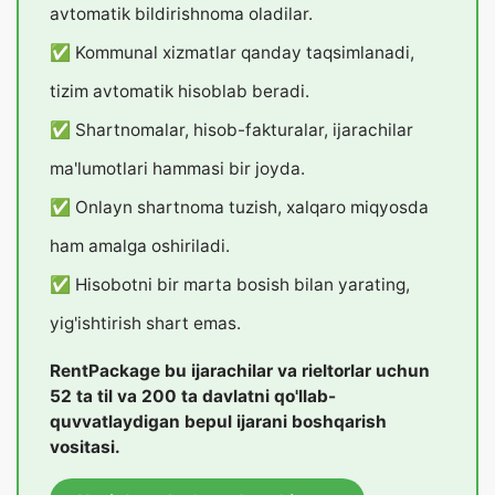
avtomatik bildirishnoma oladilar.
✅ Kommunal xizmatlar qanday taqsimlanadi,
tizim avtomatik hisoblab beradi.
✅ Shartnomalar, hisob-fakturalar, ijarachilar
ma'lumotlari hammasi bir joyda.
✅ Onlayn shartnoma tuzish, xalqaro miqyosda
ham amalga oshiriladi.
✅ Hisobotni bir marta bosish bilan yarating,
yig'ishtirish shart emas.
RentPackage bu ijarachilar va rieltorlar uchun
52 ta til va 200 ta davlatni qo'llab-
quvvatlaydigan bepul ijarani boshqarish
vositasi.