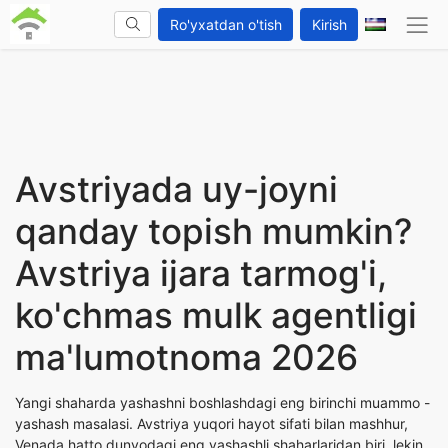
Ro'yxatdan o'tish
Kirish
Avstriyada uy-joyni
qanday topish mumkin?
Avstriya ijara tarmog'i,
ko'chmas mulk agentligi
ma'lumotnoma 2026
Yangi shaharda yashashni boshlashdagi eng birinchi muammo -
yashash masalasi. Avstriya yuqori hayot sifati bilan mashhur,
Venada hatto dunyodagi eng yashashli shaharlaridan biri, lekin