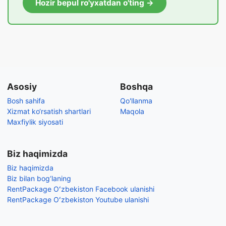
Hozir bepul ro'yxatdan o'ting →
Asosiy
Boshqa
Bosh sahifa
Qo'llanma
Xizmat ko‘rsatish shartlari
Maqola
Maxfiylik siyosati
Biz haqimizda
Biz haqimizda
Biz bilan bog‘laning
RentPackage Oʻzbekiston Facebook ulanishi
RentPackage Oʻzbekiston Youtube ulanishi