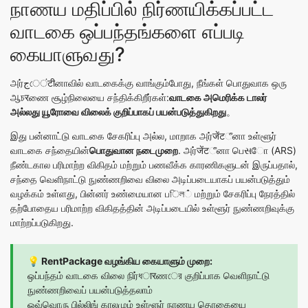
நாணய மதிப்பில் நிர்ணயிக்கப்பட்ட
வாடகை ஒப்பந்தங்களை எப்படி
கையாளுவது?
அர்جেंटीனாவில் வாடகைக்கு வாங்கும்போது, நீங்கள் பொதுவாக ஒரு
ஆচरணை சூழ்நிலையை சந்திக்கிறீர்கள்:
வாடகை அமெரிக்க டாலர்
அல்லது யூரோவை விலைக் குறிப்பாகப் பயன்படுத்துகிறது
。
இது பன்னாட்டு வாடகை சேகரிப்பு அல்ல, மாறாக அர்जेंटீனா உள்ளூர்
வாடகை சந்தையின்
பொதுவான நடைமுறை
. அர்जेंटீனா பெસோ (ARS)
நீண்டகால பரிமாற்ற விகிதம் மற்றும் பணவீக்க காரணிகளுடன் இருப்பதால்,
சந்தை வெளிநாட்டு நுண்ணறிவை விலை அடிப்படையாகப் பயன்படுத்தும்
வழக்கம் உள்ளது, பின்னர் உண்மையான பিল் மற்றும் சேகரிப்பு நேரத்தில்
தற்போதைய பரிமாற்ற விகிதத்தின் அடிப்படையில் உள்ளூர் நுண்ணறிவுக்கு
மாற்றப்படுகிறது.
💡 RentPackage வழங்கிய கையாளும் முறை:
ஒப்பந்தம் வாடகை விலை நிர்ধारணের குறிப்பாக வெளிநாட்டு
நுண்ணறிவைப் பயன்படுத்தலாம்
ஒவ்வொரு பில்லிங் காலமும் உள்ளூர் நாணய தொகையை