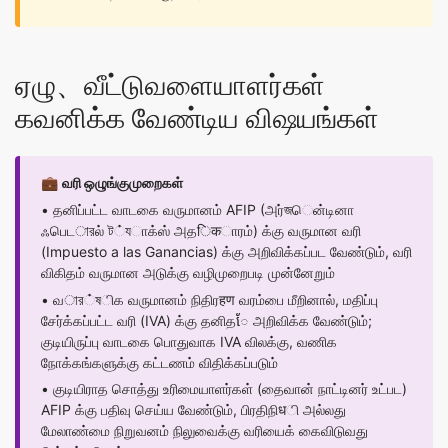
ஏழு、வீட்டுவளையாளர்கள்
கவனிக்க வேண்டிய விஷயங்கள்
💼
வரி ஒழுங்குமுறைகள்
• தனிப்பட்ட வாடகை வருமானம் AFIP (அர்জென்டினா
ஃபெடারல் ট்যாக்ஸ் அதिकாரம்) க்கு வருமான வரி
(Impuesto a las Ganancias) க்கு அறிவிக்கப்பட வேண்டும், வரி
விகிதம் வருமான அடுக்கு வழிமுறைபடி முன்னேறும்
• வার்ষிக வருமானம் நிதிரहण வரம்பை மீறினால், மதிப்பு
சேர்க்கப்பட்ட வரி (IVA) க்கு தனிதែ அறிவிக்க வேண்டும்;
குடியிருப்பு வாடகை பொதுவாக IVA விலக்கு, வணிக
நோக்கங்களுக்கு கட்டணம் விதிக்கப்படும்
• குடியிராத சொத்து உரிமையாளர்கள் (தைவான் நாட்டினர் உட்பட)
AFIP க்கு பதிவு செய்ய வேண்டும், பிரதிநிधி அல்லது
மேலாண்மை நிறுவனம் நிலுவைக்கு வரியைக் கைவிடுவது