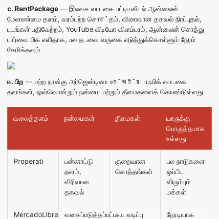
c.
RentPackage
— இலவச வாடகை பட்டியலிடல் ஆன்லைன்
மேலாண்மை தளம், வரம்பற்ற சொত்தம், விரைவான தகவல் நிரப்புதல்,
படங்கள் பதிவேற்றம், YouTube வீடியோ விளம்பரம், ஆன்லைன் சொத்து
பார்வை மிக எளிதாக, பல தடவை வருகை எடுத்துக்கொள்ளும் நேரம்
சேமிக்கவும்
ஈ. பிற
— மற்ற நான்கு அர்ஜென்டினா உচ்च ট்রாஃபிக் வாடகை
தளங்கள், ஒவ்வொன்றும் நன்மை மற்றும் தீமைகளைக் கொண்டுள்ளது
வலைத்தளம்
நன்மைகள்
தீமைகள்
யாருக்கு
பொருத்தமாக
உள்ளது
Properati
பன்னாட்டு
குறைவான
பல நாடுகளை
தளம்,
சொத்தங்கள்
ஒப்பிட
விரிவான
விரும்பும்
தகவல்
மக்கள்
MercadoLibre
வகைப்படுத்தப்பட்ட
சுய வடிப்பு
நேரடியாக