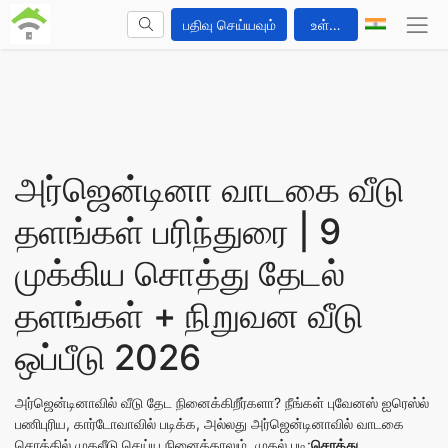
பதிவு செய்யவும்
உள்வாங்கவும்
அர்ஜென்டினா வாடகை வீடு
தளங்கள் பரிந்துரை | 9
முக்கிய சொத்து தேடல்
தளங்கள் + நிறுவன வீடு
ஒப்பீடு 2026
அர்ஜென்டினாவில் வீடு தேட நினைக்கிறீர்களா? நீங்கள் புவேனஸ் ஐரெஸ்ல்
பணிபுரிய, கார்டோவாவில் படிக்க, அல்லது அர்ஜென்டினாவில் வாடகை
சொத்தில் முதலீடு செய்ய நினைத்தாலும், முதல் படி:
சொத்து