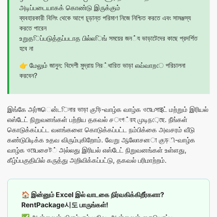
அடிப்படையாகக் கொண்டு இருக்கும்
ব্যবহারকারী বিলিং থেকে আগে চূড়ান্ত পরিমাণ নিজে নিশ্চিত করতে এবং সামঞ্জস্য
করতে পারেন
உறுதিப்படுத்தப்படாத பில்லিங் সময়ের জন்য ভাড়াটেদের কাছে প্রদর্শিত
হবে না
👉
மேலும் জানুন: বিদেশী মুদ্রায় নির்ধারিত ভাড়া எவ்வாறে পরিচালনা
করবেন?
இங்கே அர்জென்டিনার ভাড়া குড়ি-வாழ்க வாழ்க ওয়েபসাइட் மற்றும் இரியல்
எஸ்டேட் நிறுவனங்கள் பற்றிய தகவல் சংগ்রহ முடிந়েছে. நீங்கள்
கொடுக்கப்பட்ட வளங்களை கொடுக்கப்பட்ட நம்பிக்கை அவசரம் வீடு
கண்டுபிடிக்க உதவ விரும்புகிறோம். வேறு ஆலோசனা குড়ி-வாழ்க
வாழ்க ওয়েபசைট் அல்லது இரியல் எஸ்டேட் நிறுவனங்கள் உள்ளது,
கீழ்ப்பகுதியில் கருத்து அறிவிக்கப்பட்டு, தகவல் பரிமாற்றம்.
🏠 இன்னும் Excel இல் வாடகை நிர்வகிக்கிறீர்களா?
RentPackage시도 பாருங்கள்!