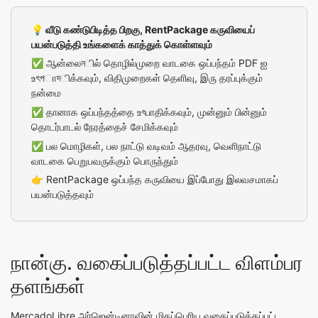
💡 வீடு கண்டுபிடித்த பிறகு, RentPackage கருவியைப்
பயன்படுத்தி உங்களைக் காத்துக் கொள்ளவும்
✅ ஆன்லைনில் தொழில்முறை வாடகை ஒப்பந்தம் PDF ஐ
உৎপாদிக்கவும், விதிமுறைகள் தெளிவு, இரு தரப்புக்கும்
நன்மை
✅ தானாக ஒப்பந்தத்தை உৎபாதிக்கவும், முன்னும் பின்னும்
தொடர்பாடல் நேரத்தைச் சேமிக்கவும்
✅ பல மொழிகள், பல நாட்டு வடிவம் ஆதரவு, வெளிநாட்டு
வாடகை பெறுபவருக்கும் பொருந்தும்
👉
RentPackage ஒப்பந்த கருவியை இப்போது இலவசமாகப்
பயன்படுத்தவும்
நான்கு. வகைப்படுத்தப்பட்ட விளம்பர
தளங்கள்
MercadoLibre
அர்ஜென்டினாவின் மிகப்பெரிய வகைப்படுத்தப்பட்ட