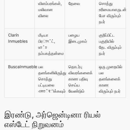
விளம்பரங்கள்,
தேவை
சொத்து
மலிவான
உரிமையாளருடன்
விலை
பேச விரும்பும்
நபர்
Clarín
மீடியா
பழைய
குறிப்பிட்ட
Inmuebles
பிரান்ட்,
இடைமுகம்
பகுதியில்
உচ்চ
தேட விரும்பும்
நம்பகத்தன்மை
நபர்
BuscaInmueble
பல
தொடர்பு
ஒரு முறையில்
தளங்களிலிருந்து
விவரங்களைக்
பல
சொத்து
காண பதிவு
தளங்களைக்
பட்டியலை
செய்ய
காண
একত்रிக்கவும்
வேண்டும்
விரும்பும் நபர்
இரண்டு, அர்ஜென்டினா ரியல்
எஸ்டேட் நிறுவனம்