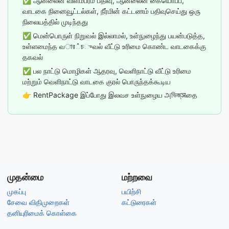
✅ ஆன்லைன் விளம்பரம் பதிவு, ஆன்லைன் கையொப்ப,
வாடகை நினைவூட்டல்கள், நீர்மின் கட்டணம் பதிவுசெய்து ஒரு
நிலையத்தில் முடிந்தது
✅ மென்பொருள் நிறுவல் இல்லாமல், உள்நுழைந்து பயன்படுத்த,
உள்ளமைந்த வার்চுவல் வீட்டு உரிமை கொண்ட வாடகைக்கு
தகவல்
✅ பல நாட்டு மொழிகள் ஆதரவு, வெளிநாட்டு வீட்டு உரிமை
மற்றும் வெளிநாட்டு வாடகை குரல் பொருந்தக்கூடிய
👉
RentPackage இப்போது இலவச உள்நுழைய அভিজ্ञதை
முதன்மை
மற்றவை
முகப்பு
பயிற்சி
சேவை விதிமுறைகள்
கட்டுரைகள்
தனியுரிமைக் கொள்கை