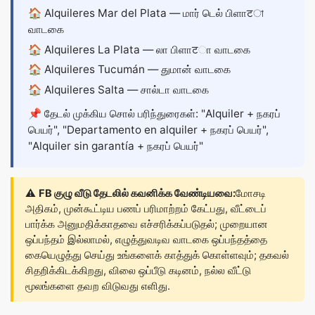
🏠
Alquileres Mar del Plata
— மார் டெல் பிளாटা
வாடகை
🏠
Alquileres La Plata
— லா பிளாटா வாடகை
🏠
Alquileres Tucumán
— துமான் வாடகை
🏠
Alquileres Salta
— சால்டா வாடகை
📌 தேடல் முக்கிய சொல் பரிந்துரைகள்: "Alquiler + நகரப்
பெயர்", "Departamento en alquiler + நகரப் பெயர்",
"Alquiler sin garantía + நகரப் பெயர்"
⚠️
FB குழு வீடு தேடலில் கவனிக்க வேண்டியவை:
மோசடி
அதிகம், முன்கூட்டிய பணப் பரிமாற்றம் கேட்பது, வீட்டைப்
பார்க்க அனுமதிக்காதவை எச்சரிக்கப்படுதல்; முறையான
ஒப்பந்தம் இல்லாமல், எழுத்துவடிவ வாடகை ஒப்பந்தத்தை
கையெழுத்து செய்து உங்களைக் காத்துக் கொள்ளவும்; தகவல்
சிதறிக்கிடக்கிறது, விலை ஒப்பீடு கடினம், நல்ல வீட்டு
மூலங்களை தவற விடுவது எளிது.