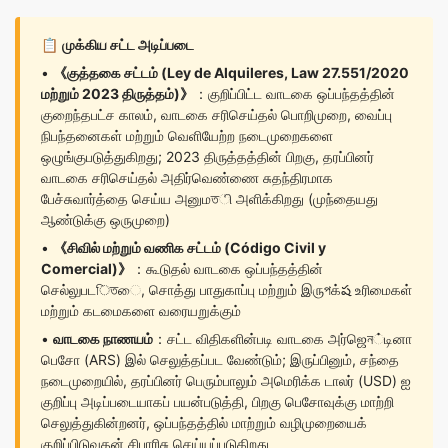
📋
முக்கிய சட்ட அடிப்படை
•
《குத்தகை சட்டம் (Ley de Alquileres, Law 27.551/2020
மற்றும் 2023 திருத்தம்)》
：குறிப்பிட்ட வாடகை ஒப்பந்தத்தின்
குறைந்தபட்ச காலம், வாடகை சரிசெய்தல் பொறிமுறை, வைப்பு
நிபந்தனைகள் மற்றும் வெளியேற்ற நடைமுறைகளை
ஒழுங்குபடுத்துகிறது; 2023 திருத்தத்தின் பிறகு, தரப்பினர்
வாடகை சரிசெய்தல் அதிர்வெண்ணை சுதந்திரமாக
பேச்சுவார்த்தை செய்ய அனுமতி அளிக்கிறது (முந்தையது
ஆண்டுக்கு ஒருமுறை)
•
《சிவில் மற்றும் வணிக சட்டம் (Código Civil y
Comercial)》
：கூடுதல் வாடகை ஒப்பந்தத்தின்
செல்லுபடিতை, சொத்து பாதுகாப்பு மற்றும் இருপக்ష உரிமைகள்
மற்றும் கடமைகளை வரையறுக்கும்
•
வாடகை நாணயம்
：சட்ட விதிகளின்படி வாடகை அர்ஜெন்டினா
பெசோ (ARS) இல் செலுத்தப்பட வேண்டும்; இருப்பினும், சந்தை
நடைமுறையில், தரப்பினர் பெரும்பாலும் அமெரிக்க டாலர் (USD) ஐ
குறிப்பு அடிப்படையாகப் பயன்படுத்தி, பிறகு பெசோவுக்கு மாற்றி
செலுத்துகின்றனர், ஒப்பந்தத்தில் மாற்றும் வழிமுறையைக்
குறிப்பிடுவதன் சிபாரிசு செய்யப்படுகிறது