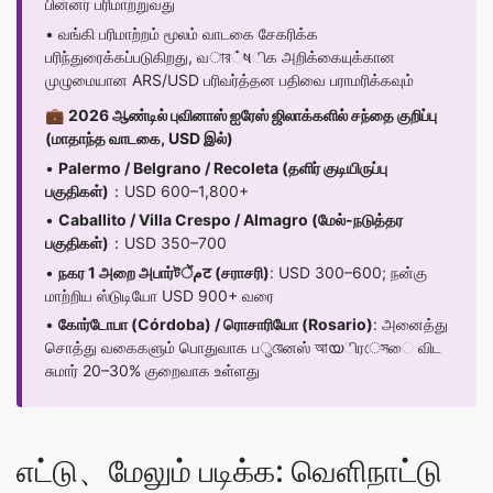
பின்னர் பரிமாற்றுவது
• வங்கி பரிமாற்றம் மூலம் வாடகை சேகரிக்க
பரிந்துரைக்கப்படுகிறது, வার்ષிக அறிக்கையுக்கான
முழுமையான ARS/USD பரிவர்த்தன பதிவை பராமரிக்கவும்
💼
2026 ஆண்டில் புவினாஸ் ஐரேஸ் ஜிலாக்களில் சந்தை குறிப்பு
(மாதாந்த வாடகை, USD இல்)
•
Palermo / Belgrano / Recoleta (தளிர் குடியிருப்பு
பகுதிகள்)
：USD 600–1,800+
•
Caballito / Villa Crespo / Almagro (மேல்-நடுத்தர
பகுதிகள்)
：USD 350–700
•
நகர 1 அறை அபார்টمेंट (சராசரி)
: USD 300–600; நன்கு
மாற்றிய ஸ்டுடியோ USD 900+ வரை
•
கோர்டோபா (Córdoba) / ரொசாரியோ (Rosario)
: அனைத்து
சொத்து வகைகளும் பொதுவாக பुয়েனஸ் আയிரেসை விட
சுமார் 20–30% குறைவாக உள்ளது
எட்டு、மேலும் படிக்க: வெளிநாட்டு