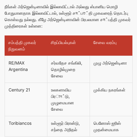
நீங்கள் அர்ஜென்டினாவில் இல்லாவிட்டால் அல்லது ஸ்பானிய மொழி
போதுமானதாக இல்லாவிட்டால், உள்ளூர் சম்பত்தி முகவரைத் தொடர்பு
கொள்வது நல்லது. கீழே அர்ஜென்டினாவின் பிரபலமான சম்பத்தி முகவர்
முத்திரைகள் உள்ளன:
சம்பத்தி முகவர்
சிறப்பியல்புகள்
சேவை வரம்பு
நிறுவனம்
RE/MAX
சர்வதேச சங்கிலி,
முழு அர்ஜென்டினா
Argentina
தொழில்முறை
சேவை
Century 21
உலகளாவிய
முக்கிய நகரங்கள்
பிரান்டு,
முழுமையான
சேவை
Toribiancos
உள்ளூர் பிரான்டு,
பெனோஸ் ஐரிஸ்
சந்தை அறிதல்
முதன்மையாக