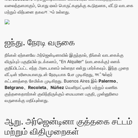
வலைத்தளமாகும், பொது ஏலம் பொருட்களுக்கு கூடுதலாக, வீட்டு வாடகை
மற்றும் விற்பனை தகவলும் உள்ளது.
ஐந்து. நேரடி வருகை
நீங்கள் ஏற்கனவே அர்ஜென்டினாவில் இருந்தால், நீங்கள் வாடகைக்கு
விரும்பும் பகுதியில் நடக்கலாம், "En Alquiler" (வாடகைக்கு) எனக்
குறிப்பிடப்பட்ட எந்த அடையாளம் உள்ளதா என்று பார்க்கவும். இந்த முறை
வீட்டின் உரிமையாளருடன் நேரடியாக பேச முடிகிறது, মধ்যஸ்தர்
கட்டணத்தை சேமிக்க முடிகிறது. Buenos Aires இல்
Palermo、
Belgrano、Recoleta、Núñez
வெளிநாட்டினர் மற்றும் வணிக
குத்தகைதாரர்கள் குவிந்திருக்கும் மையமான பகுதி, முன்னுரிமை
வருகைக்கு மதிப்புள்ளது.
ஆறு. அர்ஜென்டினா குத்தகை சட்டம்
மற்றும் விதிமுறைகள்