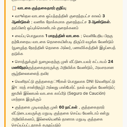
📋
வாடகை குத்தகைதாரர் குறிப்பு
• வாসஸ்தல வாடகை ஒப்பந்தத்தின் குறைந்தபட்ச காலம்
3
ஆண்டுகள்
；வணிக நோக்கமாக குறைந்தபட்ச
3 ஆண்டுகள்
،
தரப்பினர் ஒப்புக்கொண்டால் குறைக்கலாம்
• வைப்பு பொதுவாக
1 மாதத்தின் வாடகை
；வெளியேறிய பிறகு
தற்போதைய வாடகை தொகையின்படி திருப்பி வழங்க வேண்டும்
(நுழைந்த நேரத்தின் தொகை அல்ல), பணவீக்கத்தின் இழப்பைத்
தடுக்க
• சொத்துக்குள் நுழைவதற்கு முன் வீட்டுடையவர் கட்டாயம்
24
மணிநேரம்
குத்தகைதாரருக்கு அறிவிக்க வேண்டும், அவசரமான
சூழ்நிலைகளைத் தவிர
• வெளிநாட்டு குத்தகைதारர்கள் பொதுவாக DNI (வெளிநாட்டு
இবாரத் சான்றிதழ்) அல்லது பாஸ்போர்ட் நகல் வழங்க வேண்டும்;
ஜாமீன் இல்லாமல் வாடகை காப்பீடு (Seguro de Caución)
மாற்றாக இருக்கும்
• குத்தகை முடிவதற்கு முன்
60 நாட்கள்
，குத்தகைதாரர்
வீட்டுடையவருக்கு மறுபடி குத்தகை செய்ய வேண்டாம் என்று
அறிவிக்கலாம், இல்லையெனில் தானாக மறுபடி குத்தகை
செய்யப்பட்டதாகக் கருதப்படும்