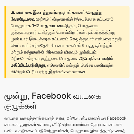
⚠️
வாடகை இடைத்தரகர்களுடன் கவனம் செலுத்த
வேண்டியவை:
அர்জென்டினாவில் இடைத்தரக கட்டணம்
பொதுவாக
1–2 மாத வாடகை
ஆகும், பொதுவாக
குத்தகைதாரர் வகித்துக் கொள்கிறார்கள், ஒப்பந்தத்திற்கு
முன் யார் இடைத்தரக கட்டணம் செலுத்துவார் என்பதை உறுதி
செய்யவும்; சர்வதேশીய வாடகையின் போது, ஒப்பந்தம்
மற்றும் ரசீதுகளின் நிர்வாகம் மிகவும் முக்கியம்;
அர்జென்டினா குத்தகை பொதுவாக
அமெரிக்க டாலரில்
மதிப்பிடப்படுகிறது
, ஏனெனில் உள்ளூர் பெசோ பணிமாற்ற
விகிதம் பெரிய ஏற்ற இறக்கங்கள் உள்ளன.
மூன்று, Facebook வாடகை
குழுக்கள்
வாடகை வலைத்தளங்களைத் தவிர, அர்জென்டினாவில் பல Facebook
வாடகை குழுக்கள் உள்ளன, வீட்டு உரிமையாளர்கள் நேரடியாக வாடகை
பண்ட வசதிகளைப் பதிவேற்றுவார்கள், பொதுவாக இடைத்தரகர்களைத்