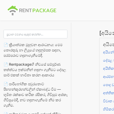
[අයින
අයින
📄 ක්‍රියාත්මක මූහුවන ආරාධනය: මෙම
තොරතුරු හා ලියුයේ හඳුනුම්පත සඳහා,
අයිනේ
පරම්පරාව හඳුනාගැනීමේදී.
දේපළ හ
📄 Rentpackageහි නිවසේ සම්පූර්ණ
අයිති
තත්ත්වය ඉක්මනින් හඳුනා ගැනීමට දේපල
සාර් එකක් භාවිතා කරන ආකාරය
ආරම්භ
📄 පාරිභෝගික පවුරතොට්
පොදු 
පිඟහන්කුරහන්වලින් ඒකාබද්ධ වීම —
අත්තික
භූමිත රක්ෂාව කථික රසිකර, ගිවිසුම අස්කෑ
ගිවිසුමේදී, නව හඳුනාගැනීමේ නිම කර
විවෘත 
ගැනීම.
හිමිකර