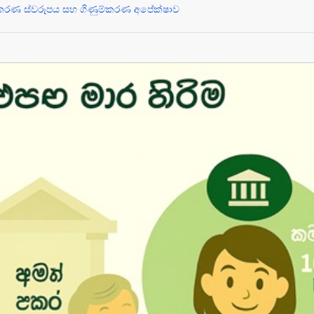
්කරණ ස්වරූපය සහ ගිණුම්කරණ අපේක්ෂාව