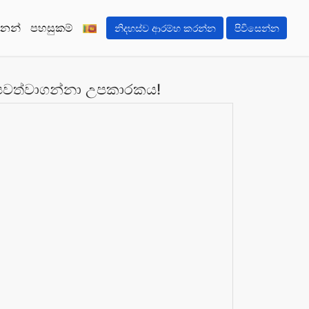
ගනන්
පහසුකම්
නිදහස්ව ආරම්භ කරන්න
පිවිසෙන්න
 පවත්වාගන්නා උපකාරකය!