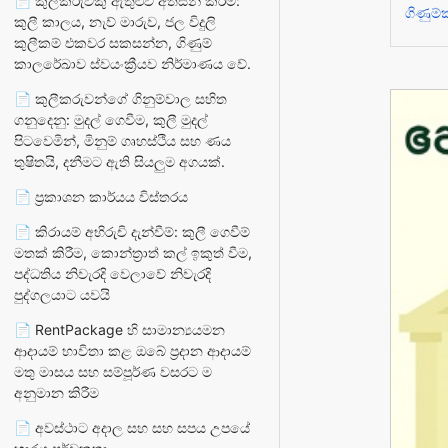
📄 කුලීකරුවකු ඇතුළුවී අත්සන් කිරීම:
ගිණුම
කුලී කාලය, නැව් මාරුව, ජල විදුලි
කුලීකම් එකවර සකසන්න, ගිණුම්
කාලරේඛාව ස්වයංක්‍රීයව නිර්මාණය වේ.
📄 කුලීකරුවන්ගේ ගිනුම්වාල සහිත
ගනුදෙනු: මුදල් ගෙවීම, කුලී මුදල්
පිටවෙමින්, මිනුම් ගෘහස්ථිය සහ ණය
තුෂිතයි, දනීමට ඇති සියලුම අගයක්.
📄 ප්‍රකාශන කාර්යය විස්තරය
📄 කිරායම් අභිරුචි දැන්වීම්: කුලී ගෙවීම්
මතක් කිරීම, කොන්ත්‍රාත් කල් ඉකුත් වීම,
පද්ධතිය නිවැරදි වෙලාවේ නිවැරදි
පුද්ගලයාට යවයි
📄 RentPackage හි සාමාන්‍යයමන
ආදායම් භාවිතා කළ ඔබේ ප්‍රදාන ආදායම්
මතු මාසය සහ සම්පූර්ණ වසරට ම
අනුමාන කිරීම
📄 අවස්ථාට අදාල සහ සහ සපය උපයේ