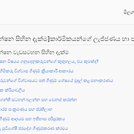
මිල
ේෂන සිහින දැක්ම]කාර්මිකයන්ගේ ලැජ්ජණය හා
ේෂන වැඩසටහන සිහින දැක්ම
ෂන විෂයය ගනුදෙනුකරුවන්ගේ කුතුහලය, එය කුමක්ද?
ිමිකරු විශ්වාස ගිණුම් ක්‍රියාකාරී ආකාරය
කරුවන්ගේ විශ්වාසයට පත් ගිණුම් ශේෂයේ මුදල් කළමනාකරණය
ක ක්රියාවලිය
වගන්ති සටහන් බලන්න සහ වෙනස් කරන්න
ාරම් සංක්‍රමණය සහ ප්රතිලාභ
ගිණුම් ආදායම සහ ඉතිහාස පරිපූරකය
ු සුවිශේෂී ප්රදේශ ගිණුම්කරණ ක්රමය