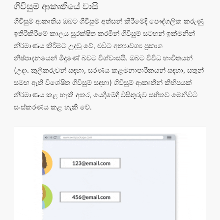
ගිවිසුම් ආකෘතියේ වාසි
ගිවිසුම් ආකෘතිය ඔබට ගිවිසුම් අත්සන් කිරීමේදී පෞද්ගලික කරුණු
ඉතිරිකිරීමේ කාලය සුරක්ෂිත කරමින් ගිවිසුම් සටහන් ඉක්මනින්
නිර්මාණය කිරීමට උදවු වේ, එවිට අත්‍යාවශ්‍ය ප්‍රකාශ
නිෂ්පාදනයෙන් මිදුණේ බවට විශ්වාසයි. ඔබට විවිධ භාවිතයන්
(උදා. කුලීකරුවන් සඳහා, සරණය කළමනාපාරිකයන් සඳහා, සතුන්
සමඟ ඇති විශේෂිත ගිවිසුම් සඳහා) ගිවිසුම් ආකෘතීන් කිහිපයක්
නිර්මාණය කළ හැකි අතර, යෙදීමේදී විසිතුරුව සහිතව මෙනිවිටි
සංස්කරණය කළ හැකි වේ.