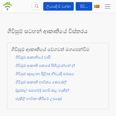
ලියාපදිංචි වන්න
පිවිසෙන්න
ගිවිසුම් සටහන් ආකෘතියේ විස්තරය
ගිවිසුම් ආකෘතියේ වේගවත් මගපෙන්වීම
ගිවිසුම් ආකෘතියේ වාසි
ගිවිසුම් ආකෘති කෙසේ පිහිටුවන්නේ ද?
ගිවිසුම් කුසලතා පිළිබඳ නිවැරදි පරාසය
ගිවිසුම් ආකෘති භාවිතය කෙසේද?
[සුරතල් සමාගම්] සහමි කළ හැකිද?
සැකිලි භාවිතා කිරීමේ උපදෙස්