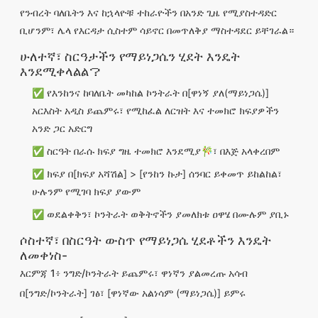
የንብረት ባለቤትን እና ከኋላዮቹ ተከራዮችን በአንድ ጊዜ የሚያስተዳድር
ቢሆንም፣ ሌላ የእርዳታ ሲስተም ሳይኖር በመጥለቅያ ማስተዳደር ይቸገራል።
ሁለተኛ፣ ስርዓታችን የማይነጋሴን ሂደት እንዴት
እንደሚቀላልል？
✅ የእንከንና ከባለቤት መካከል ኮንትራት በ[ዋነኝ ያለ(ማይነጋሴ)]
አርእስት አዲስ ይጨምሩ፣ የሚከፈል ለርዝት እና ተመክሮ ክፍያዎችን
አንድ ጋር አድርግ
✅ ስርዓት በራሱ ክፍያ ግዜ ተመክሮ እንደሚያ🎋፣ በእጅ አላቀረበም
✅ ክፍያ በ[ክፍያ አሻሽል] > [የንከን ኩታ] ሰንባር ይቀመጥ ይከልከል፣
ሁሉንም የሚገባ ክፍያ ያውም
✅ ወደልቀቅን፣ ኮንትራት ወቅትኖችን ያመለክቱ ዐዋሄ በሙሉም ያቢኑ
ሶስተኛ፣ በስርዓት ውስጥ የማይነጋሴ ሂደቶችን እንዴት
ለመቀነስ-
እርምጃ 1፥ ንግድ/ኮንትራት ይጨምሩ፣ ዋነኛን ያልመረጡ አሳብ
በ[ንግድ/ኮንትራት] ገፅ፣ [ዋነኛው አልነሳም (ማይነጋሴ)] ይምሩ