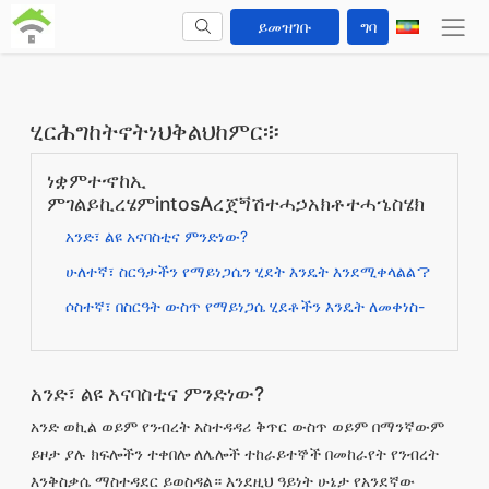
ይመዝገቡ
ግባ
ሂርሕግከትኖትነህቅልህከምር፨
ነቋምተኆከኢ
ምገልይኪረሄምintosAረጀጝሽተሓኃአክቶተሓኄስሄክ
አንድ፣ ልዩ አናባስቲና ምንድነው?
ሁለተኛ፣ ስርዓታችን የማይነጋሴን ሂደት እንዴት እንደሚቀላልል？
ሶስተኛ፣ በስርዓት ውስጥ የማይነጋሴ ሂደቶችን እንዴት ለመቀነስ-
አንድ፣ ልዩ አናባስቲና ምንድነው?
አንድ ወኪል ወይም የንብረት አስተዳዳሪ ቅጥር ውስጥ ወይም በማንኛውም
ይዞታ ያሉ ክፍሎችን ተቀበሎ ለሌሎች ተከራይተኞች በመከራየት የንብረት
እንቅስቃሴ ማስተዳደር ይወስዳል። እንደዚህ ዓይነት ሁኔታ የአንደኛው