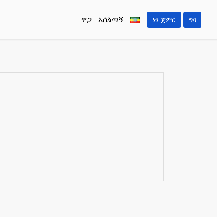
ዋጋ
አሰልጣኝ
ነፃ ጀምር
ግባ