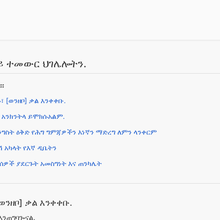
 ተመውር ህገሌሎትን.
።
፣ [ወንዘቦ] ቃል እንቀቀቡ.
 አንክንትላ ይሞክሱአልም.
ግስት ዕቅድ የሕግ ግምጃዎችን እነኛን ማድረግ ለምን ላንቀርም
 አካላት የእኛ ዲቤትን
ሰዎች ያደርጉት አመስግነት እና ጠንካሌት
[ወንዘቦ] ቃል እንቀቀቡ.
እንጠግባጐናል.