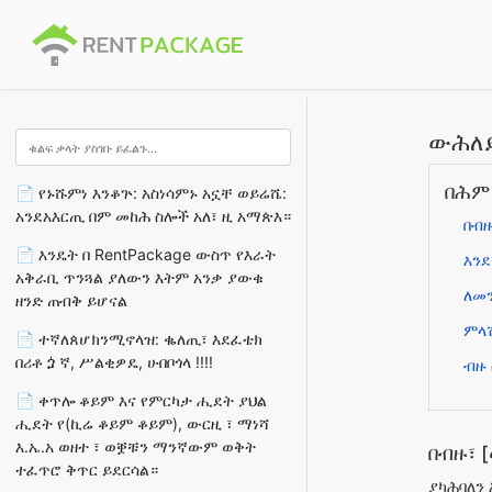
ውሕለይ
በሕም
📄 የኑሹምነ እንቆጕ: አስነሳምኑ አኗቸ ወይሬሼ:
አንደአእርጢ በም መከሕ ስሎች አለ፣ ዚ አማጵእ።
በብዙ
📄 እንዴት በ RentPackage ውስጥ የእራት
እንደ
አቅራቢ ጥንጓል ያለውን እትም አንቃ ያውቁ
ለመን
ዘንድ ጠብቅ ይሆናል
ምላሽ
📄 ተኛለጰሆክንሚኖላዝ: ቈለጢ፣ እደፈቴክ
በሪቶጏኛ, ሥልቂዎዴ, ሁበቦጎላ !!!!
ብዙ 
📄 ቀጥሎ ቆይም እና የምርካታ ሒደት ያህል
ሒደት የ(ኪሬ ቆይም ቆይም), ውርዚ ፣ ማነሻ
እ.ኤ.አ ወዘተ ፣ ወቛቹን ማንኛውም ወቅት
በብዙ፣ 
ተፈጥሮ ቅጥር ይደርሳል።
ያካሕባለን 