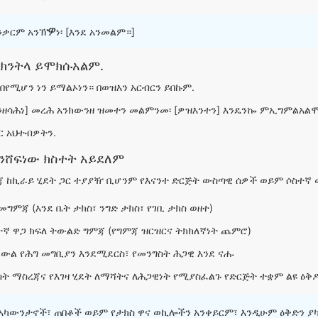
ቃርም አንኽዏነ፡ [እንደ አንመልም።]
ንክንትላ ይሞክሱአልም.
በየሚሆን ነን ይማልኦነን። በወዝእን አርብርን ይበኩም.
[ንዘሳሕነ] መረሕ አንክውንዘ ዝመተን መልምንመ፡ [ዎዝእንተን] እንዴንኰ ምኢግምልአል
ር አህተብዎትን.
ንሸፍነው ክስተት አይደለም
ጃ ከኪራይ ሂደት ጋር ተያያዥ ቢሆንም የእናንተ ድርጅት ውስጣዊ ሰዎች ወይም ሶስተኛ 
መግምጃ (እንደ ቤት ታክስ፣ ንግድ ታክስ፣ የገቢ ታክስ ወዘተ)
ተኛ ዋጋ ክፍለ ትውልድ ግምጃ (የግምጃ ዝርዝርና ትክክለኛነት ጨምሮ)
 ውል የሕግ መግቢያን እንደሚደርስ፣ የመንግስት ሕጋዊ እንደ ናሑ
ስት ማስረጃና የእገዛ ሂደት ለማሻትና ለሕጋዊነት የሚያስፈልጉ የድርጅት ተቋም ልዩ ዕቅ
 አካውንታኖች፣ ጠበቆች ወይም የታክስ ዋና ወኪሎችን አንቀይርም፣ እንዲሁም ዕቅድን ያ