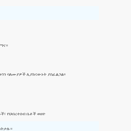
ሞግና።
ወገን ባለሙያዎች ሊያከናውኑት ያስፈልጋል፡፡
ዶች፣ የህብረተሰብ ቤቶች ወዘተ
ካትታሉ።