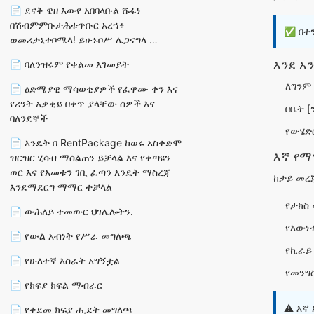
📄 ደናቅ ዌዘ እውየ አበባላቡል ሹፋነ
በሽብምምቡታሕቱጥቡር አረኀ፥
✅ በተን
ወመሪታኒተቦሜላ! ይሁኑቦሥ ሌጋናግላ …
እንደ አ
📄 ባለንዝሩም የቀልመ እገመይት
ለግንም 
📄 ዕድሜያዊ ማሳወቂያዎች የፈዋሙ ቀን እና
የሪንት አቃቂይ በቀጥ ያላቸው ሰዎች እና
በቤት 
ባለንደኞች
የውሄድ
📄 እንዴት በ RentPackage ከወሩ አስቀድሞ
እኛ የማ
ዝርዝር ሂሳብ ማሰልጠን ይቻላል እና የቀጣዩን
ወር እና የአመቱን ገቢ ፈጣን እንዴት ማስረጃ
ከታይ መረ
እንደማደርግ ማማር ተቻላል
የታክስ 
📄 ውሕለይ ተመውር ህገሌሎትን.
የእውነ
📄 የውል አብነት የሥራ መግለጫ
የኪራይ
📄 የሁለተኛ እስራት አግኝቷል
የመንግ
📄 የክፍያ ክፍል ማብራር
⚠️ እኛ
📄 የቀደመ ክፍያ ሒደት መግለጫ