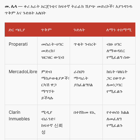
መ. ሌላ
— ቀሪ አራት አርጀንቲና ከፍተኛ ትራፊክ ሽያጭ መድረኮች፣ እያንዳንዱ
ጥቅም እና ጉድለት አለበት
ድር ጣቢያ
ጥቅም
ጉድለት
ለማን ተስማሚ
Properati
መስራት-ሀገር
ጥቂት ንብረት
ብዙ ሀገር
መድረክ፣
ለማወዳደር
ዝርዝር ውሂብ
የሚፈልግ ሰው
MercadoLibre
ምድብ
ራስህን
ከቤት ባለቤት
ማስታወቂያዎች፣
ማጣራት
ጋር በቀጥታ
ርካሽ ዋጋ
ያስፈልግሃል
ለመነጋገር
ማግኘት
የሚፈልጉ
ይችላሉ
Clarín
ሚዲያ
በተሸከመ ዩኢ
የተወሰነ ክልል
Inmuebles
ብራንድ፣
ለመፈለግ
ከፍተኛ 신뢰
የሚፈልጉ
성