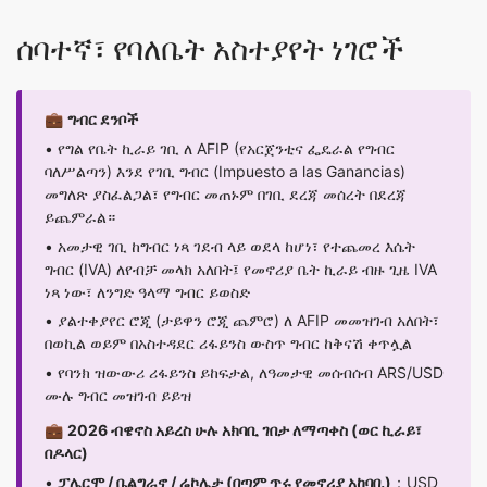
ሰባተኛ፣ የባለቤት አስተያየት ነገሮች
💼
ግብር ደንቦች
• የግል የቤት ኪራይ ገቢ ለ AFIP (የአርጀንቲና ፌዴራል የግብር
ባለሥልጣን) እንደ የገቢ ግብር (Impuesto a las Ganancias)
መግለጽ ያስፈልጋል፣ የግብር መጠኑም በገቢ ደረጃ መሰረት በደረጃ
ይጨምራል።
• አመታዊ ገቢ ከግብር ነጻ ገደብ ላይ ወደላ ከሆነ፣ የተጨመረ እሴት
ግብር (IVA) ለየብቻ መላክ አለበት፤ የመኖሪያ ቤት ኪራይ ብዙ ጊዜ IVA
ነጻ ነው፣ ለንግድ ዓላማ ግብር ይወስድ
• ያልተቀያየር ሮጂ (ታይዋን ሮጂ ጨምሮ) ለ AFIP መመዝገብ አለበት፣
በወኪል ወይም በአስተዳደር ሪፋይንስ ውስጥ ግብር ከቅናሽ ቀጥሏል
• የባንክ ዝውውሪ ሪፋይንስ ይከፍታል, ለዓመታዊ መሰብሰብ ARS/USD
ሙሉ ግብር መዝገብ ይይዝ
💼
2026 ብዌኖስ አይረስ ሁሉ አክባቢ ገበታ ለማጣቀስ (ወር ኪራይ፣
በዶላር)
•
ፓሌርሞ / ቤልግራኖ / ሬኮሌታ (በጣም ጥሩ የመኖሪያ አከባቢ)
：USD