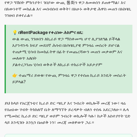
የዋጋ ግሽበት ምክንያት፣ ገበያው ውጪ 통화ን ዋጋ ለመወሰን ይጠቀማል፣ እና
በእውነተኛ መከፈል እና መሰብሰብ ወቅት፣ በአሁኑ ወቅታዊ ሕዋስ መጠን በአከባቢ
ገንዘብ ይቀየራል።
💡 በRentPackage የቀረበው ሕክምና ዘዴ:
ውል ውጪ ገንዘብን ለኪራይ ዋጋ ማስቀመጫ ሆኖ ሊያገለግል ይችላል
እያንዳንዱ ክፍያ መደበኛ ሕሳብ በአካባቢያዊ ምንዛሬ መሰረት ይሆናል
ተጠቃሚ ሂሳብ ከመከፈትዋ በፊት የመጨረሻውን መጠን መቃወም እና
መለወጥ አለበት
ያልተረጋገጡ ሂሳብ ወቅቶች ለኪራይ ተከራዮች አይታያም
👉
ተጨማሪ ይወቁ፡ የውጪ ምንዛሬ ዋጋ የተሰጠ ኪራይ እንዴት መሰራት
ይቻላል?
ይህ ከላይ የአርጀንቲና ኪራይ ድር ጣቢያ እና ንብረት ወኪሎች መረጃ ነው፣ ዛሬ
የሰጠነው ሃብት ትክክለኛ ቤት ለማግኘት ይረዳዎት ብለን ተስፋ አደርጋለሁ። ሌላ
የሚመከር ኪራይ ድር ጣቢያ ወይም ንብረት ወኪሎች ካሉ፣ ከታች አስተያየት ሂድ
ላይ እንዲገቡ እንኳን በጠይቅ ነን፣ መረጃ መለዋወጥ ጋራ።