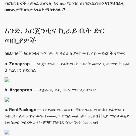
ብሮከር ኩኖች ጠቅለል ይሆናል, እና ጠቃሚ ነገር ይነግርሃል:
ቤቱን ካገኘህ በኋላ,
በውጤታማ ሁኔታ እንዴት ማስተዳደር?
አንድ. አርጀንቲና ኪራይ ቤት ድር
ጣቢያዎች
ከዚህ በታች አርጀንቲናውን ከፍተኛ ትራፊክ ያላቸው ኪራይ መድረኮች ናቸው:
a.
Zonaprop
— አርጀንቲናውን ትልቅ የቤት ንብረት መድረክ, ወርሃዊ ትራፊክ
3 ሚሊዮን ይደርሳል
b.
Argenprop
— ተቋራጪ ኖት, ሙሉ ማጣሪያ ተግባር
c.
RentPackage
— ነፃ የመስመር ወደብ ማስተዳደር መድረክ፣ ያልተገደበ
ንብረት፣ ፈጣን ዋና ውሂብ መሙያ፣ ምስል መለጠፍ፣ ዩቲዩብ ቪዲዮ ማስታወቂያ፣
የመስመር ንብረት ታየት ምቹ፣ ሸታገደ ጎበዝ ግዛት ጊዜ ቁጠባ