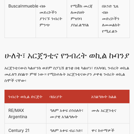
BuscaInmueble
ብዙ
የሚติክ መረጃ
በአንድ ጊዜ
መድረኮችን
ለመይዘት
ብዙ
ያገናኙ ንብረት
ምዝገባ
መድረኮችን
ምንጭ
ያስፈልግሃል
ለመመልከት
የሚፈልጉ
ሁለት፣ አርጀንቲና የንብረት ወኪል ኩባንያ
አርጀንቲናውስ ካልሆንክ ወይም ስፓኒሽ ቋንቋ በቂ ካልሆነ፣ የአካባቢ ንብረት ወኪል
መፈለግ ይበልጥ ምቹ ነው። የሚከተሉት አርጀንቲናውያን ታዋቂ ንብረት ወኪል
ስሞች ናቸው፡
ንብረት ወኪል ድርጅት
ባህሪያት
አገልግሎት ክልል
RE/MAX
ዓለም አቀፍ ሰንሰለት፣
ሙሉ አርጀንቲና
Argentina
ሙያዊ አገልግሎት
Century 21
ዓለም አቀፍ ብራንድ፣
ዋና ከተማዎች