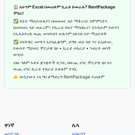
🏠 አሁንም Excel በመጠቀም ኪራይ ይመራሉ? RentPackage
ሞክሩ!
✅ የቤት ማስታወቂያን በመስመር ላይ ማቅረብ፣ ስምምነትን
በመስመር ላይ መፈረም፣ የኪራይ ክፍያ ማሳሰቢያ፣ እንዲሁም የውሃና
የኤሌክትሪክ ወጪ መዝገብን ሁሉንም በአንድ ቦታ ማጠናቀቅ
✅ ሶፍትዌር መጫን አያስፈልግም, ይግቡ ወደ ላይ ገና ይጠቀሙ,
የውስጥ ሚስተር ሞርታዊ ሄዞ • ኪራይ ተከራይ • ንብረት ወሳኝ
ውሂብ
ብዙ ዓለም አቀፍ ቋንቋዎች ድጋፍ, በውጪ ሀገር ሞርታዊ ሄዞ እና
ውጪ ሀገር ኪራይ ተከራይ ሁለቱም ተገቢ
👉
ወዲያውኑ ነጻ ግባ ለማድረግ RentPackage ተጠቀም
ዋነኛ
ሌላ
መነሻ ገጽ
አሰልጣኝ