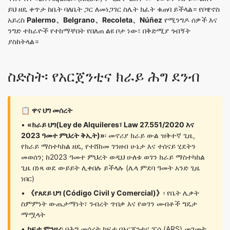
ይህ ዘዴ ቀጥታ ከቤት ባለቤት ጋር ለመነጋገር ስሌት ክፈት ቁጠባ ይችላል። የቦዌኖስ
አይረስ
Palermo、Belgrano、Recoleta、Núñez
የሚንግዶ ሰዎች እና
ንግድ ተከራዮች የተከማቸበት የበለጠ ልዩ ቦታ ነው፣ በቅድሚያ ጎብኝት
ያስከትላል።
ስድስት፡ የአርጀንቲና ክራይ ሕግ ደንብ
📋
ዋና ህግ መሰረት
•
«ክራይ ህግ(Ley de Alquileres፣ Law 27.551/2020 እና
2023 ዓመተ ምህረት ቅኢት)»
፡ መኖሪያ ክራይ ውል ዝቅተኛ ጊዜ,
የክራይ ማስተካከል ዘዴ, የተሸከመ ገንዘብ ሁኔታ እና ተሰናይ ሂደትን
መወሰን; ከ2023 ዓመተ ምህረት ወዲህ ሁለቱ ወገን ክራይ ማስተካከል
ጊዜ በነጻ ወደ ውይይት ሊቀበሉ ይችላሉ (ሌላ ምደባ ዓመት አንድ ጊዜ
ነበር)
•
《የጸደይ ህግ (Código Civil y Comercial)》
፡ የቤት ሌቃት
ስምምነት ውጤታማነት፣ ንብረት ጥበቃ እና የወገን መብቶች ግዴታ
ማሟላት
•
ከፍታ ምንዛሪ
፡ በሕግ መሰረት ከፍታ በአርጀንቲና ፔሶ (ARS) መገመት