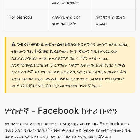
ሙሉ አገልግሎት
Toribiancos
የአካባቢ ብራንድ፣
በዋነኛነት ቡエኖስ
ገበያ ስውራነት
አይሬስ
⚠️
ንብረት ወካይ ሲመርጡ ልብ ይበሉ:
በአርጀንቲና ውስጥ ወካይ ወጪ
ብዙውን ጊዜ
1–2 ወር ኪራይ
ነው፣ አብዛኛውን ጊዜ ከተደራሪው
ሊከፈል ይገባል፣ ውል ከመፈጸምዎ በፊት ማን ወካይ ወጪ
እንደሚከፍል በርግጠት ያረጋግጡ; ዓለም አቀፍ ንብረት ሲከራ፣ ውል
እና ደረሰኞች አያያዝ በተለይ አስፈላጊ ነው; በአርጀንቲና ውስጥ ሕግ
ደንብ ብዙውን ጊዜ በ
ዩ.ኤስ. ዶላር
ዋጋ ተወስኖ ይሰላል፣ ምክንያቱም
ሙያ የአርጀንቲናዊ ፔሶ ዋጋ መወዛወዝ ከፍተኛ ነው።
ሦስተኛ - Facebook ከተሪ ቡድን
ከንብረት ከተሪ ድረ-ገጽ በስተቀር፣ በአርጀንቲና ውስጥ ብዙ Facebook ከተሪ
ቡድን አሉ፣ ንብረት ባለቤቶች በቀጥታ እዚያ ላይ ንብረት ይለጠፉ፣ ብዙውን ጊዜ
ወካይን መዝለል እና በቀጥታ ከንብረት ባለቤት ማወያወር ይችላሉ።