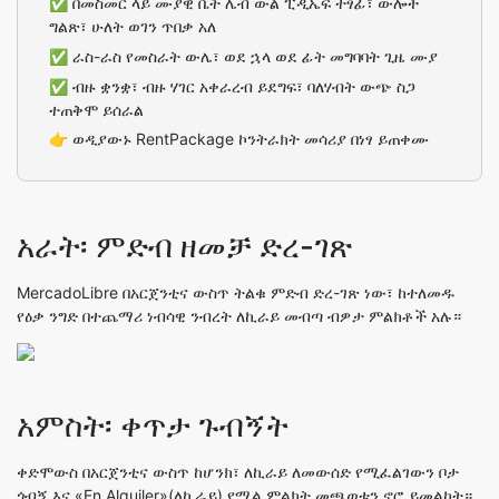
✅ በመስመር ላይ ሙያዊ ቤት ሌብ ውል ፒዲኤፍ ተፃፊ፣ ውሎች
ግልጽ፣ ሁለት ወገን ጥበቃ አለ
✅ ራስ-ራስ የመስራት ውሌ፣ ወደ ኋላ ወደ ፊት መግባባት ጊዜ ሙያ
✅ ብዙ ቋንቋ፣ ብዙ ሃገር አቀራረብ ይደግፍ፣ ባለሃብት ውጭ ስጋ
ተጠቅሞ ይሰራል
👉
ወዲያውኑ RentPackage ኮንትራክት መሳሪያ በነፃ ይጠቀሙ
አራት፡ ምድብ ዘመቻ ድረ-ገጽ
MercadoLibre
በአርጀንቲና ውስጥ ትልቁ ምድብ ድረ-ገጽ ነው፣ ከተለመዱ
የዕቃ ንግድ በተጨማሪ ነብሳዊ ንብረት ለኪራይ መብጣ ብዎታ ምልክቶች አሉ።
አምስት፡ ቀጥታ ጉብኝት
ቀድሞውስ በአርጀንቲና ውስጥ ከሆንክ፣ ለኪራይ ለመውሰድ የሚፈልገውን ቦታ
ጎብኝ እና «En Alquiler»(ለኪራይ) የሚል ምልክት መጫወቱን ኖሮ ይመልከት።