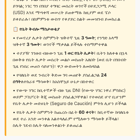
ይገባል; ነገር ግን በገበያ ተግባር መሰረት ወገኖች በተደጋጋሚ ዶላር
(USD) እንደ ማጣቀሻ መሠረት ይጠቀማሉ ከዚያም ወደ ፔሶ
ይቀይራሉ፣ በስምምነቱ ውስጥ የቀያይር ስልት መመዝገብ ይመከራል
📋
የቤት ቅብሎ ማስታወቂያ
• የመኖሪያ ሌቃት ስምምነት ዝቅተኛ ጊዜ
3 ዓመት
; የንግድ አላማ
ዝቅተኛ
3 ዓመት
፣ ወገኖች ማቃለል ይችላሉ ተስማምተዋል
• ተያያዥ ገንዘብ ብዙውን ጊዜ
1 ወር የቤት ሌቃት
፤ ቤትን ከለቀቁ በኋላ
በወቅቱ የቤት ሌቃት መሰረት መልሶ መስጠት አለበት (ወደ ቤት በገቡበት
ጊዜ የነበረ መጠን ሳይሆን)፣ ዋጋ ውድመትን ለመከላከል
• የባለቤት ወደ ንብረት ቅድመ ገባ መጠየቅ ያስፈልጋል
24
ሰዓት
ለተከራዩ ማሳወቅ፣ ከአስቸኳይ ሁኔታ በስተቀር
• የውጭ ሃገር ከቢተኛዎች ብዙ ጊዜ DNI (የውጭ ሃገር ነዋሪ ምስክር)
ወይም ፓስፖርት ቅጂ መስጠት ያስፈልጋቸዋል፤ የተወሰደ ሆኖ ቢሆንም
የቤት ሌቃት መድሀኒት (Seguro de Caución) ምትክ ሊሆን ይችላል
• የቤት ሌቃት ስምምነት ከጨረሱ በፊት
60 ቀናት
፣ ከቢተኛው ከባለቤቱ
ወደ ተራ አንድ መንቀል አልተላለፈም የሚለውን ማሳወቅ ይችላል፣
ስሌት ገደብ ስሌት ባለመንቀልነት ይቆጠራል