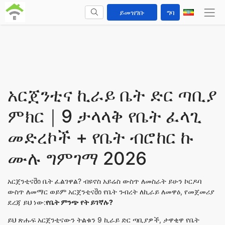
ይመዝገቡ
ግባ
አርጀንቲና ኪራይ ቤት ድር ጣቢያ
ምክር｜9 ታላላቅ የቤት ፈላጊ
መድረኮች + የቤት ብሮከር ኩ
ሙሉ ግምገማ 2026
አርጀንቲናში ቤት ፈልገዋል? ብዩኖስ አይሬስ ውስጥ ለመስራት ይሁን ኮርዶባ
ውስጥ ለመማር ወይም አርጀንቲናში የቤት ንብረት ለኪራይ ለመዋዕ, የመጀመሪያ
ደረጃ ይህ ነው:
የቤት ምንጭ የት ይገኛሉ?
ይህ ጽሑፍ አርጀንቲናውን ትልቁን 9 ኪራይ ድር ጣቢያዎች, ታዋቂዋ የቤት