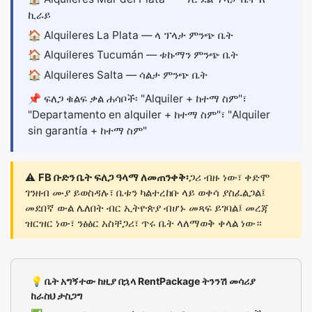
ኪራይ
🏠
Alquileres La Plata
— ላ ፕላታ ምንጭ ቤት
🏠
Alquileres Tucumán
— ቱኩማን ምንጭ ቤት
🏠
Alquileres Salta
— ሳልታ ምንጭ ቤት
📌 ፍለጋ ቁልፍ ቃል ሐሳቦች፡ "Alquiler + ከተማ ስም"፣
"Departamento en alquiler + ከተማ ስም"፣ "Alquiler
sin garantía + ከተማ ስም"
⚠️
FB ቡድን ቤት ፍለጋ ዓላማ ለመጠንቀቅ፡
ጋሪ ብዙ ነው፣ ቀድሞ
ገንዘብ ሙያ ይወስዳሉ፣ ቤቱን ካልተረከቡ ላይ ወቀሳ ያስፈልጋል፤
መደበኛ ውል ሌለበት ብር ኢትዮጵያ ብሆኑ መጻፍ ይገባል፤ መረጃ
ዝርዝር ነው፣ ንፅፅር አስቸጋሪ፣ ጥሩ ቤት ላለማወቅ ቀላል ነው።
💡 ቤት አግኝተው ከዚያ በኋላ RentPackage ትንንሽ መሳሪያ
ከራስህ ታስጋግ