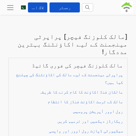
رجسٹر
لاگ ان کریں
[مالک کلوزنگ فیچر] پراپرٹی
مینجمنٹ کے لیے اکاؤنٹنگ بہترین
مددگار!
مالک کلوزنگ فیچر کی فوری گائیڈ
پراپرٹی مینجمنٹ کے لیے مالک کی اکاؤنٹنگ کی چیلنج
کیا ہیں؟
مالکان فنڈ اکاؤنٹ کا کام کرنے کا طریقہ
مالک کے ٹرسٹ اکاؤنٹ فنڈز کا انتظام
رول اوور آپریشن پروسیس
ریکارڈز دیکھیں اور ترمیم کریں
سیکیورٹی ڈپازٹ رول اوور اور واپسی