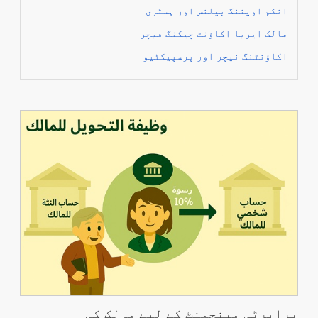
انکم اوپننگ بیلنس اور ہسٹری
مالک ایریا اکاؤنٹ چیکنگ فیچر
اکاؤنٹنگ نیچر اور پرسپیکٹیو
پراپرٹی مینجمنٹ کے لیے مالک کی