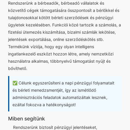
Rendszerünk a bérbeadók, bérbeadó vállalatok és
közvetítő cégek támogatására összpontosít a bérlőkkel és
tulajdonosokkal kötött bérleti szerződések és pénzügyi
ügyletek kezelésében. Funkciói közé tartozik a számolás, a
fizetési ütemezés kiszámítása, bizalmi számlák lekötése,
jelentések exportálása, online szerződéskötés stb.
Termékünk víziója, hogy egy olyan intelligens
ingatlankezelő eszközt hozzon létre, amely nemzetközi
használatra alkalmas, többnyelvű támogatást nyújt és
bővíthető.
✅ Célunk egyszerűsíteni a napi pénzügyi folyamatait
és bérleti menedzsmentjét, így az ismétlődő
adminisztrációs feladatok automatizáltak lesznek,
ezáltal fokozva a hatékonyságot!
Miben segítünk
Rendszerünk biztosít pénzügyi jelentéseket,