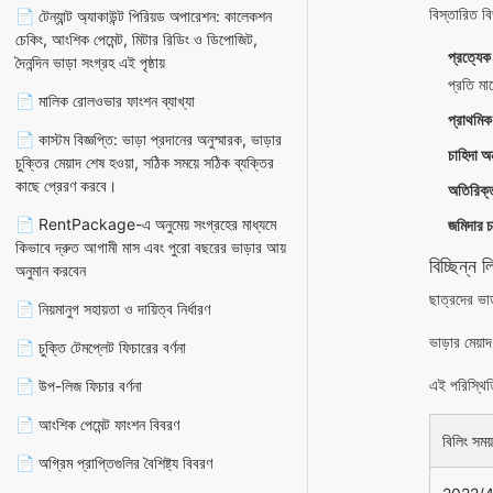
বিস্তারিত ব
📄 টেন্যান্ট অ্যাকাউন্ট পিরিয়ড অপারেশন: কালেকশন
চেকিং, আংশিক পেমেন্ট, মিটার রিডিং ও ডিপোজিট,
প্রত্যেক
দৈনন্দিন ভাড়া সংগ্রহ এই পৃষ্ঠায়
প্রতি মা
📄 মালিক রোলওভার ফাংশন ব্যাখ্যা
প্রাথমিক
📄 কাস্টম বিজ্ঞপ্তি: ভাড়া প্রদানের অনুস্মারক, ভাড়ার
চাহিদা অন
চুক্তির মেয়াদ শেষ হওয়া, সঠিক সময়ে সঠিক ব্যক্তির
কাছে প্রেরণ করবে।
অতিরিক্
📄 RentPackage-এ অনুমেয় সংগ্রহের মাধ্যমে
জমিদার চ
কিভাবে দ্রুত আগামী মাস এবং পুরো বছরের ভাড়ার আয়
বিচ্ছিন্ন
অনুমান করবেন
ছাত্রদের ভা
📄 নিয়মানুগ সহায়তা ও দায়িত্ব নির্ধারণ
ভাড়ার মেয
📄 চুক্তি টেমপ্লেট ফিচারের বর্ণনা
এই পরিস্থিত
📄 উপ-লিজ ফিচার বর্ণনা
📄 আংশিক পেমেন্ট ফাংশন বিবরণ
বিলিং সময
📄 অগ্রিম প্রাপ্তিগুলির বৈশিষ্ট্য বিবরণ