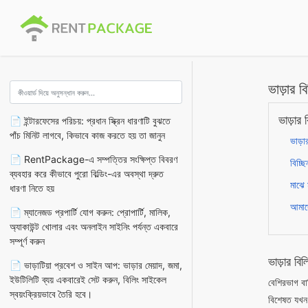
ভাড়ার ব
ভাড়ার 
📄 ইন্টারফেসের পরিচয়: প্রধান স্ক্রিন ধারণাটি বুঝতে
পাঁচ মিনিট লাগবে, কিভাবে কাজ করতে হয় তা জানুন
ভাড়
📄 RentPackage-এ সম্পত্তির সংক্ষিপ্ত বিবরণ
বিচ্ছ
ব্যবহার করে কীভাবে পুরো বিল্ডিং-এর অবস্থা দ্রুত
মাঝে 
ধারণা নিতে হয়
আমাদে
📄 ম্যানেজড প্রপার্টি যোগ করুন: প্রোপার্টি, মালিক,
অ্যাকাউন্ট খোলার এবং অনলাইন সাইনিং পর্যন্ত একবারে
সম্পূর্ণ করুন
ভাড়ার ব
📄 ভাড়াটিয়া প্রবেশ ও সাইন আপ: ভাড়ার মেয়াদ, জমা,
ইউটিলিটি ব্যয় একবারেই সেট করুন, বিলিং সাইকেল
বেশিরভাগ বাড
স্বয়ংক্রিয়ভাবে তৈরি হবে।
বিশেষত যখন 