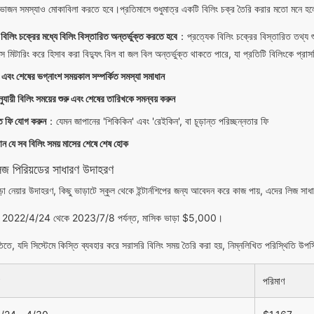
িভাজন সমস্যাও মোকাবিলা করতে হবে।প্রতিমাসে শুধুমাত্র একটি বিলিং চক্র তৈরি করার মতো মনে হলে
 বিলিং চক্রের মধ্যে বিলিং বিস্তারিত অন্তর্ভুক্ত করতে হবে
：প্রত্যেক বিলিং চক্রের বিস্তারিত তথ্য শ
সে মিটারিং করে হিসাব করা বিদ্যুৎ বিল বা জল বিল অন্তর্ভুক্ত থাকতে পারে, যা প্রতিটি বিলিংকে প্রাসঙ্
 এবং শেষের ভগ্নাংশ সময়কাল সম্পর্কিত সমস্যা সমাধান
ুযায়ী বিলিং সময়ের শুরু এবং শেষের তারিখকে সমন্বয় করুন
ত ফি যোগ করুন
：যেমন জাপানের 'শিকিকিন' এবং 'রেইকিন', বা চূড়ান্ত পরিচ্ছন্নতার ফি
ান যে সব বিলিং সময় মাসের শেষে শেষ হোক
 লিজ পিরিয়ডের সাধারণ উদাহরণ
ড়া নেয়ার উদাহরণ, কিছু ভাড়াটে স্কুল থেকে ইন্টার্নশিপের জন্য আবেদন করে কাজ পায়, এদের লিজ সা
়াদ 2022/4/24 থেকে 2023/7/8 পর্যন্ত, মাসিক ভাড়া $5,000।
িতে, যদি সিস্টেমে কিস্তি ব্যবহার করে সরাসরি বিলিং সময় তৈরি করা হয়, নিম্নলিখিত পরিস্থিতি উপস
়
পরিমাণ